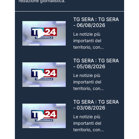
redazione giornalistica.
TG SERA : TG SERA
- 06/08/2026
Le notizie più
importanti del
territorio, con
approfondimenti e
rubriche, a cura della
TG SERA : TG SERA
- 05/08/2026
redazione giornalistica.
Le notizie più
importanti del
territorio, con
approfondimenti e
rubriche, a cura della
TG SERA : TG SERA
- 03/08/2026
redazione giornalistica.
Le notizie più
importanti del
territorio, con
approfondimenti e