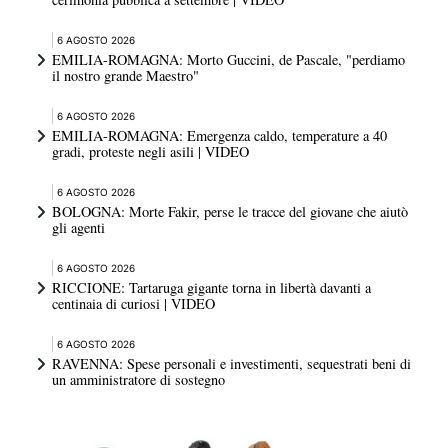
contribuire concretamente a preservare una risorsa
fondamentale per l'intera comunità". Per chi viola i
6 AGOSTO 2026
EMILIA-ROMAGNA: Morto Guccini, de Pascale, "perdiamo
divieti sono previste sanzioni da 150 euro per la prima
il nostro grande Maestro"
infrazione delle utenze domestiche fino a mille euro
dalla terza in poi; per i grandi consumatori e le utenze
6 AGOSTO 2026
EMILIA-ROMAGNA: Emergenza caldo, temperature a 40
non domestiche le sanzioni vanno da 500 a duemila
gradi, proteste negli asili | VIDEO
euro. Scatterà inoltre una maggiorazione tariffaria di 20
euro per ogni metro cubo consumato oltre i 30 mensili
6 AGOSTO 2026
dalle utenze domestiche.
BOLOGNA: Morte Fakir, perse le tracce del giovane che aiutò
gli agenti
6 AGOSTO 2026
RICCIONE: Tartaruga gigante torna in libertà davanti a
centinaia di curiosi | VIDEO
6 AGOSTO 2026
RAVENNA: Spese personali e investimenti, sequestrati beni di
un amministratore di sostegno