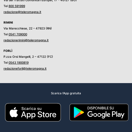
Tel
800 591999
redazione@teleromagna.it
RIMINI
Via Marecchiese, 22 – 47923 (RN)
Tel
0541 709000
redazionerimini@teleromagna.it
FORLÌ
P.zza Orsi Mangelli, 2 – 47122 (FC)
Tel
0543 1900819
redazioneforli@teleromagna.it
Scarica l'App gratuita