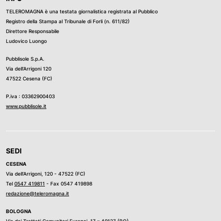
TELEROMAGNA è una testata giornalistica registrata al Pubblico
Registro della Stampa al Tribunale di Forli (n. 611/82)
Direttore Responsabile
Ludovico Luongo
Pubblisole S.p.A.
Via dell’Arrigoni 120
47522 Cesena (FC)
P.iva : 03362900403
www.pubblisole.it
SEDI
CESENA
Via dell’Arrigoni, 120 - 47522 (FC)
Tel
0547 419811
- Fax 0547 419898
redazione@teleromagna.it
BOLOGNA
Via dei Trattati Comunitari Europei, 17 – 40127 (BO)