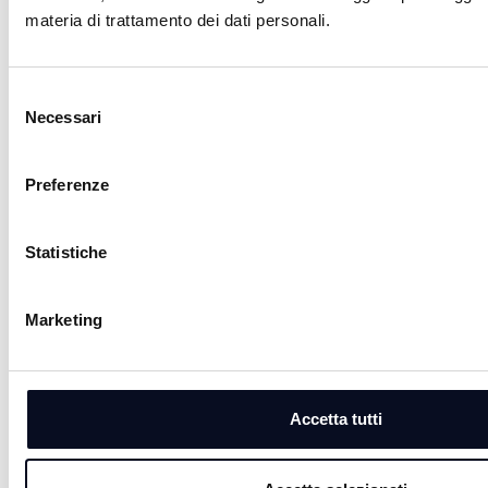
materia di trattamento dei dati personali.
Selezione
Necessari
del
consenso
Preferenze
Statistiche
Marketing
6 AGOSTO 2026
EMILIA-ROMAGNA: Morto Guccini, de Pascale,
"perdiamo il nostro grande Maestro"
Accetta tutti
6 AGOSTO 2026
BOLOGNA: Morto Guccini, Prodi, "ci ha lasciato
un grande poeta"