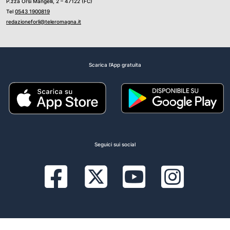
P.zza Orsi Mangelli, 2 – 47122 (FC)
Tel
0543 1900819
redazioneforli@teleromagna.it
Scarica l'App gratuita
Seguici sui social