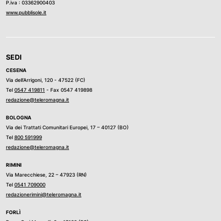
P.iva : 03362900403
www.pubblisole.it
SEDI
CESENA
Via dell’Arrigoni, 120 - 47522 (FC)
Tel
0547 419811
- Fax 0547 419898
redazione@teleromagna.it
BOLOGNA
Via dei Trattati Comunitari Europei, 17 – 40127 (BO)
Tel
800 591999
redazione@teleromagna.it
RIMINI
Via Marecchiese, 22 – 47923 (RN)
Tel
0541 709000
redazionerimini@teleromagna.it
FORLÌ