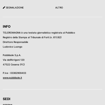
SEGNALAZIONE
ALTRO
INFO
TELEROMAGNA è una testata giornalistica registrata al Pubblico
Registro della Stampa al Tribunale di Forli (n. 611/82)
Direttore Responsabile
Ludovico Luongo
Pubblisole S.p.A.
Via dell’Arrigoni 120
47522 Cesena (FC)
P.iva : 03362900403
www.pubblisole.it
SEDI
CESENA