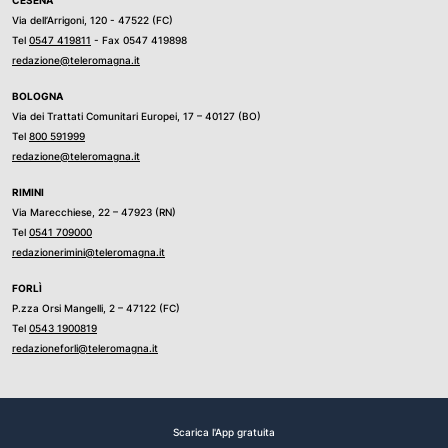
Via dell’Arrigoni, 120 - 47522 (FC)
Tel
0547 419811
- Fax 0547 419898
redazione@teleromagna.it
BOLOGNA
Via dei Trattati Comunitari Europei, 17 – 40127 (BO)
Tel
800 591999
redazione@teleromagna.it
RIMINI
Via Marecchiese, 22 – 47923 (RN)
Tel
0541 709000
redazionerimini@teleromagna.it
FORLÌ
P.zza Orsi Mangelli, 2 – 47122 (FC)
Tel
0543 1900819
redazioneforli@teleromagna.it
Scarica l'App gratuita