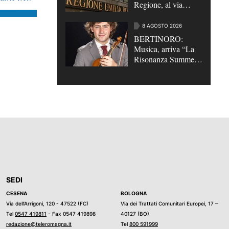
Regione, al via
quattro bandi di
assunzione per 35
8 AGOSTO 2026
posti di lavoro |
BERTINORO:
VIDEO
Musica, arriva “La
Risonanza Summer
Festival”
SEDI
CESENA
BOLOGNA
Via dell’Arrigoni, 120 - 47522 (FC)
Via dei Trattati Comunitari Europei, 17 –
Tel
0547 419811
- Fax 0547 419898
40127 (BO)
redazione@teleromagna.it
Tel
800 591999