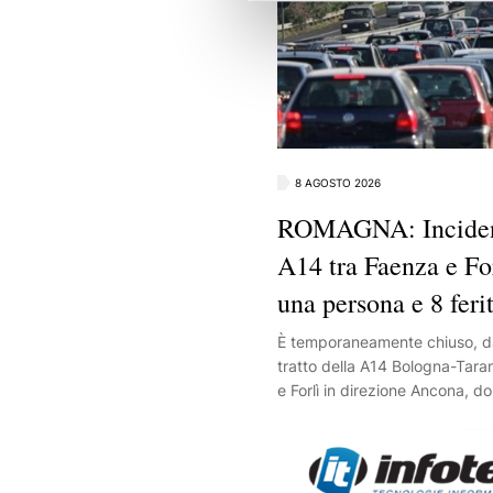
8 AGOSTO 2026
ROMAGNA: Incident
A14 tra Faenza e Fo
una persona e 8 ferit
È temporaneamente chiuso, dall
tratto della A14 Bologna-Tara
e Forlì in direzione Ancona, d
incidente al chilometro 66 che
cinque auto.