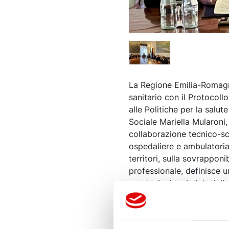
La Regione Emilia-Romagn
sanitario con il Protocoll
alle Politiche per la salut
Sociale Mariella Mularoni
collaborazione tecnico-sci
ospedaliere e ambulatorial
territori, sulla sovrappon
professionale, definisce u
prestazioni ambulatoriali
un trattamento. Previsti i
trasfusionale e supporto i
ancora, saranno attivati pe