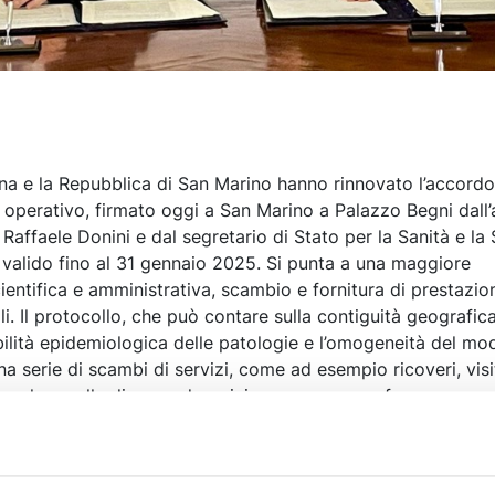
a e la Repubblica di San Marino hanno rinnovato l’accordo
o operativo, firmato oggi a San Marino a Palazzo Begni dall
e Raffaele Donini e dal segretario di Stato per la Sanità e la
, valido fino al 31 gennaio 2025. Si punta a una maggiore
entifica e amministrativa, scambio e fornitura di prestazio
i. Il protocollo, che può contare sulla contiguità geografic
ibilità epidemiologica delle patologie e l’omogeneità del mo
na serie di scambi di servizi, come ad esempio ricoveri, visi
, anche quelle di seconda opinione per una conferma su una
noltre scambi nel settore di sangue, emoderivati e medicina
n campo amministrativo, in particolare per il servizio farm
rcorsi condivisi di politica sanitaria, socio-sanitaria e socia