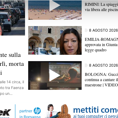
RIMINI: La spiaggi
via libera alle pisc
8 AGOSTO 2026
EMILIA-ROMAGNA
approvata in Giunta 
legge quadro
e sulla
rlì, morta
8 AGOSTO 2026
i
BOLOGNA: Guccini,
continua a cantare i
e 14 circa, il
maestrone | VIDEO
nto tra Faenza
opo un
 ha coinvolto