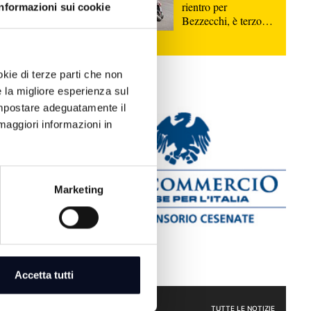
ne tra
rientro per
Informazioni sui cookie
Bezzecchi, è terzo
vizi e
nella Sprint di
an
Silverstone
viamo
okie di terze parti che non
a di
e la migliore esperienza sul
ri”.
 impostare adeguatamente il
maggiori informazioni in
Marketing
Accetta tutti
ATTUALITÀ
TUTTE LE NOTIZIE