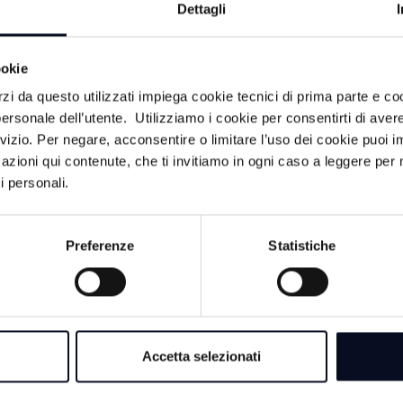
 un ruolo rilevante verrà riservato alle forme di collaborazio
Dettagli
 è creare sinergie che possano far crescere la qualità dei ser
adini emiliano-romagnoli che per quelli della Repubblica di S
ookie
e Repubblica di San Marino- commenta l’assessore Donini-
na sanità universalistica e la collaborazione che oggi rinno
rzi da questo utilizzati impiega cookie tecnici di prima parte e co
ssibilità di cura per i cittadini dei due territori in un sistem
ersonale dell’utente. Utilizziamo i cookie per consentirti di aver
osizione strutture d’eccellenza dei rispettivi sistemi sanita
rvizio. Per negare, acconsentire o limitare l’uso dei cookie puoi
azioni qui contenute, che ti invitiamo in ogni caso a leggere per 
i personali.
Preferenze
Statistiche
LITÀ
Accetta selezionati
8 AGOSTO 2026