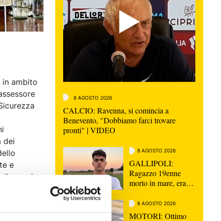
 in ambito
’assessore
8 AGOSTO 2026
 Sicurezza
CALCIO: Ravenna, si comincia a
Benevento, "Dobbiamo farci trovare
ni
pronti" | VIDEO
a dei
8 AGOSTO 2026
dello
GALLIPOLI:
te e
Ragazzo 19enne
 diagnosi o
morto in mare, era
nipote consigliera E-
aceutico. E
R Elena Ugolini
8 AGOSTO 2026
le. Oltre ai
MOTORI: Ottimo