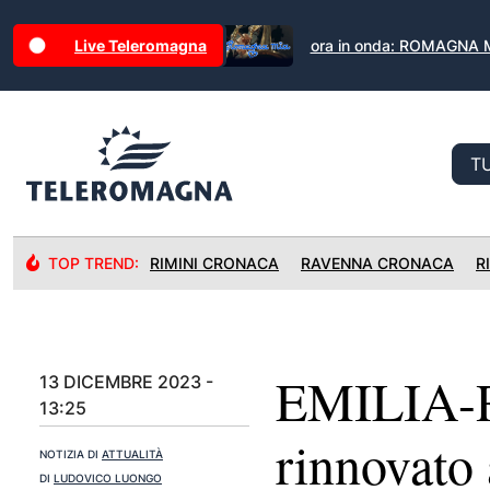
Live Teleromagna
ora in onda: ROMAGNA 
TOP TREND:
RIMINI CRONACA
RAVENNA CRONACA
R
EMILIA-
13 DICEMBRE 2023 -
13:25
rinnovato
NOTIZIA DI
ATTUALITÀ
DI
LUDOVICO LUONGO