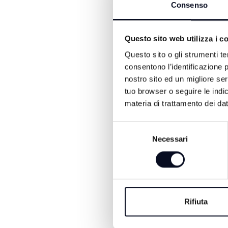
servizi e alle prestazioni,
Consenso
professionisti. L’obiettivo
dell’offerta sia per i citt
Questo sito web utilizza i c
Marino. “Emilia-Romagna 
condividono il valore di u
Questo sito o gli strumenti te
intende offrire maggiori po
consentono l’identificazione p
reciprocità mettendo a disp
nostro sito ed un migliore se
tuo browser o seguire le indic
materia di trattamento dei dat
Selezione
Necessari
del
consenso
ALTRE NOTIZIE DI ATTUA
Rifiuta