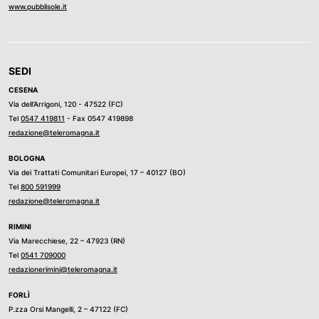
www.pubblisole.it
SEDI
CESENA
Via dell’Arrigoni, 120 - 47522 (FC)
Tel
0547 419811
- Fax 0547 419898
redazione@teleromagna.it
BOLOGNA
Via dei Trattati Comunitari Europei, 17 – 40127 (BO)
Tel
800 591999
redazione@teleromagna.it
RIMINI
Via Marecchiese, 22 – 47923 (RN)
Tel
0541 709000
redazionerimini@teleromagna.it
FORLÌ
P.zza Orsi Mangelli, 2 – 47122 (FC)