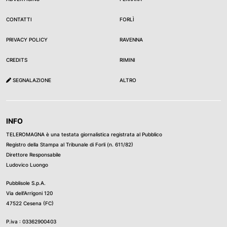
CONTATTI
FORLÌ
PRIVACY POLICY
RAVENNA
CREDITS
RIMINI
SEGNALAZIONE
ALTRO
INFO
TELEROMAGNA è una testata giornalistica registrata al Pubblico
Registro della Stampa al Tribunale di Forli (n. 611/82)
Direttore Responsabile
Ludovico Luongo
Pubblisole S.p.A.
Via dell’Arrigoni 120
47522 Cesena (FC)
P.iva : 03362900403