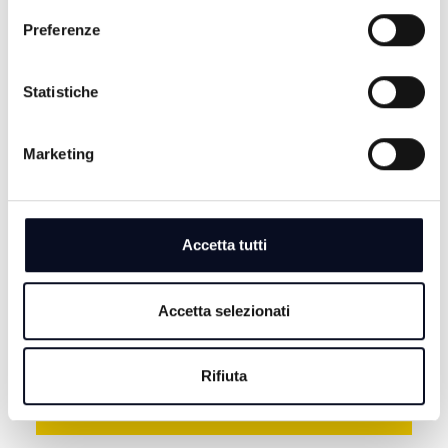
Preferenze
Statistiche
Marketing
7 AGOSTO 2026
CERVIA: Svolta nell'omicidio Musiani, arrestati 4
giovani di Forlì
Accetta tutti
7 AGOSTO 2026
CERVIA: Svolta nel caso Musiani, il sindaco ringrazia i
Carabinieri
Accetta selezionati
7 AGOSTO 2026
BASKET: La Start Romagna Cup porta la Virtus
Rifiuta
Bologna sul parquet di Rimini