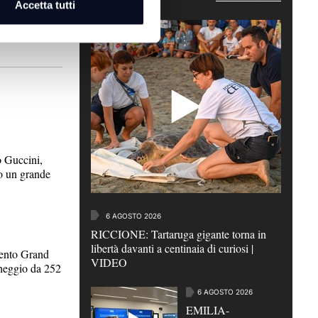
Accetta tutti
Guccini,
to un grande
6 AGOSTO 2026
RICCIONE: Tartaruga gigante torna in
libertà davanti a centinaia di curiosi |
ento Grand
VIDEO
cheggio da 252
6 AGOSTO 2026
EMILIA-