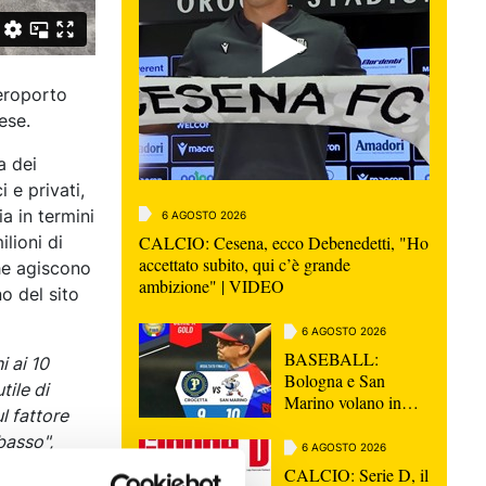
Aeroporto
ese.
a dei
i e privati,
ia in termini
6 AGOSTO 2026
CALCIO: Cesena, ecco Debenedetti, "Ho
ilioni di
accettato subito, qui c’è grande
he agiscono
ambizione" | VIDEO
o del sito
6 AGOSTO 2026
BASEBALL:
i ai 10
Bologna e San
tile di
Marino volano in
l fattore
semifinale scudetto
basso",
6 AGOSTO 2026
olti anni,
CALCIO: Serie D, il