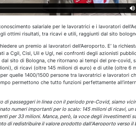
conoscimento salariale per le lavoratrici e i lavoratori dell’
 ottimi risultati, tra ricavi e utili, raggiunti dal sito bologn
hiedere un premio ai lavoratori dell’Aeroporto. E’ la richiest
i a Cgil, Cisl, Uil e Ugl, nei confronti degli azionisti pubblic
ti dal sito di Bologna, che ritornano ai tempi del pre-covid, s
oni), di ricavi (oltre 145 milioni di euro) e di utile (oltre 6 m
per quelle 1400/1500 persone tra lavoratrici e lavoratori c
tempo permettono che tutto funzioni perfettamente all’intern
 di passeggeri in linea con il periodo pre-Covid, siamo vicin
ato numeri importanti per lo scalo: 145 milioni di ricavi, un u
enti per 33 milioni. Manca, però, la voce degli investimenti su
to di redistribuire il valore prodotto dall'Aeroporto verso il 
 Filt, Andrea Matteuzzi.
"Oggi molti lavoratori, anche dopo m