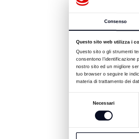
stanno decidendo di abban
le persone non sono più mot
azionisti pubblici e privat
Consenso
lavoratori.
E' necessario cambiare il 
Questo sito web utilizza i c
Aeroporto, sono fantasmi. 
dall'altra parte nessuno p
Questo sito o gli strumenti te
lavoro che subiscono in q
consentono l’identificazione p
dopo il Covid il traffico s
nostro sito ed un migliore se
chi lavora per questo, chi 
tuo browser o seguire le indic
Abbiamo tanti strumenti ne
materia di trattamento dei dat
è stato rinnovato a sette
Selezione
questi contratti è doveros
Necessari
del
società guadagnano, guad
consenso
Aldo Cosenza della Fit-Ci