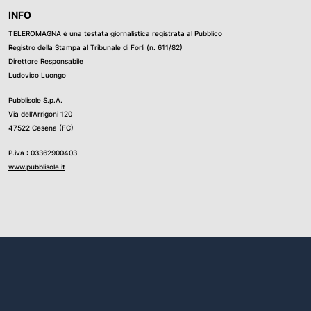
INFO
e l’assessora
TELEROMAGNA è una testata giornalistica registrata al Pubblico
 Allegni,
Registro della Stampa al Tribunale di Forli (n. 611/82)
o Guccini, nato
Direttore Responsabile
 fa era stata
Ludovico Luongo
gna, la mostra
ltanto il
Pubblisole S.p.A.
ita con
Via dell’Arrigoni 120
 di incontri,
47522 Cesena (FC)
timo dono
P.iva : 03362900403
 lasciato-
www.pubblisole.it
ssessora-. Ed è
i
ervare e
a immensa
 culturale di
ese.
te
la Giunta e la
miglia, alla