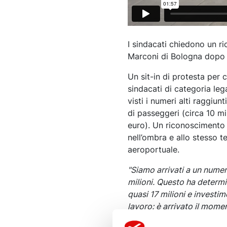
I sindacati chiedono un ri
Marconi di Bologna dopo gli
Un sit-in di protesta per c
sindacati di categoria legat
visti i numeri alti raggiun
di passeggeri (circa 10 mili
euro). Un riconoscimento 
nell’ombra e allo stesso 
aeroportuale.
"Siamo arrivati a un numero
milioni. Questo ha determin
quasi 17 milioni e investim
lavoro: è arrivato il momen
spiega il segretario della