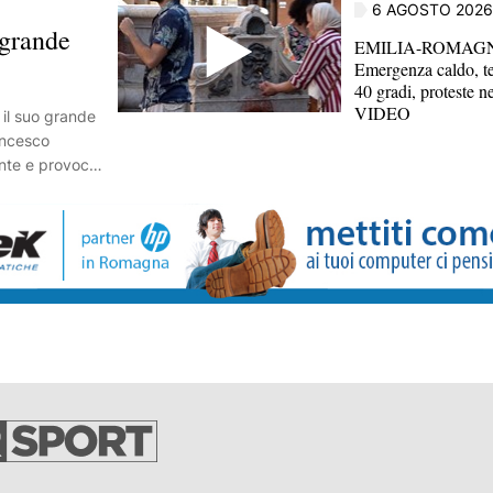
,
6 AGOSTO 2026
 grande
EMILIA-ROMAG
Emergenza caldo, t
40 gradi, proteste neg
VIDEO
il suo grande
ancesco
nte e provoca
zione. Guccini
i artisti,
 intellettuale,
are e
persone, le
orie di
ciute con la
egnare momenti
tà attorno,
uardo poetico,
iere le
speranze,
ono tutti e