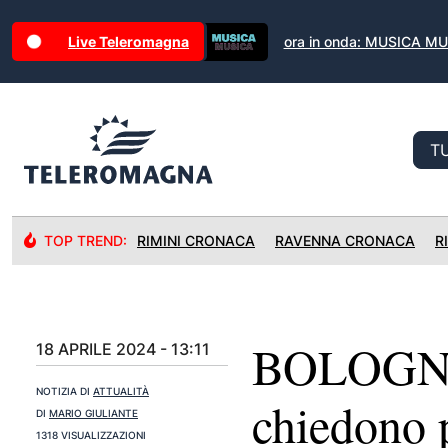
Live Teleromagna
ora in onda: MUSICA M
TOP TREND:
RIMINI CRONACA
RAVENNA CRONACA
R
BOLOGNA: 
18 APRILE 2024 - 13:11
NOTIZIA DI
ATTUALITÀ
chiedono 
DI
MARIO GIULIANTE
1318 VISUALIZZAZIONI