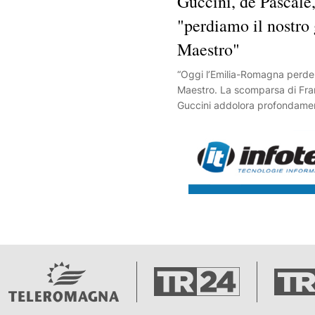
Guccini, de Pascale
"perdiamo il nostro
Maestro"
“Oggi l’Emilia-Romagna perde 
Maestro. La scomparsa di Fr
Guccini addolora profondame
in tutti noi una sentita commo
è stato uno dei nostri più grand
cantautore, scrittore, illuminato
capace in modo unico di cant
raccontare la nostra terra, le 
bellezze e le nostalgie delle st
ognuno. Generazioni sono cres
profondità dei suoi versi a s
della propria vita e della socie
facendosi ispirare dal suo sg
fine, impegnato, unico nel cogl
sfumature, tra sogni, paure, 
malinconie, quelle che ci unisc