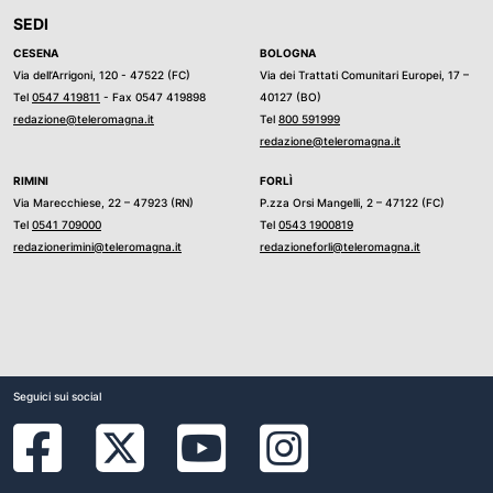
SEDI
CESENA
BOLOGNA
Via dell’Arrigoni, 120 - 47522 (FC)
Via dei Trattati Comunitari Europei, 17 –
Tel
0547 419811
- Fax 0547 419898
40127 (BO)
redazione@teleromagna.it
Tel
800 591999
redazione@teleromagna.it
RIMINI
FORLÌ
Via Marecchiese, 22 – 47923 (RN)
P.zza Orsi Mangelli, 2 – 47122 (FC)
Tel
0541 709000
Tel
0543 1900819
redazionerimini@teleromagna.it
redazioneforli@teleromagna.it
Seguici sui social