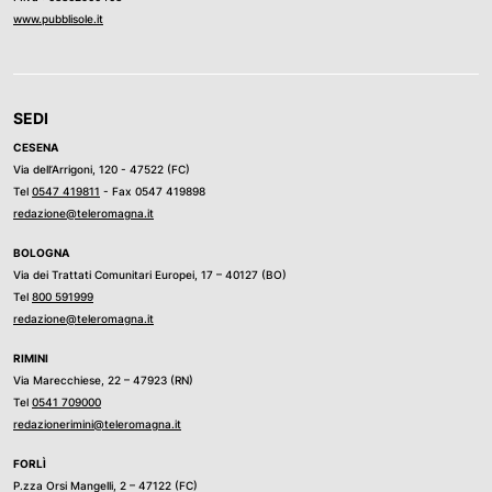
www.pubblisole.it
SEDI
CESENA
Via dell’Arrigoni, 120 - 47522 (FC)
Tel
0547 419811
- Fax 0547 419898
redazione@teleromagna.it
BOLOGNA
Via dei Trattati Comunitari Europei, 17 – 40127 (BO)
Tel
800 591999
redazione@teleromagna.it
RIMINI
Via Marecchiese, 22 – 47923 (RN)
Tel
0541 709000
redazionerimini@teleromagna.it
FORLÌ
P.zza Orsi Mangelli, 2 – 47122 (FC)