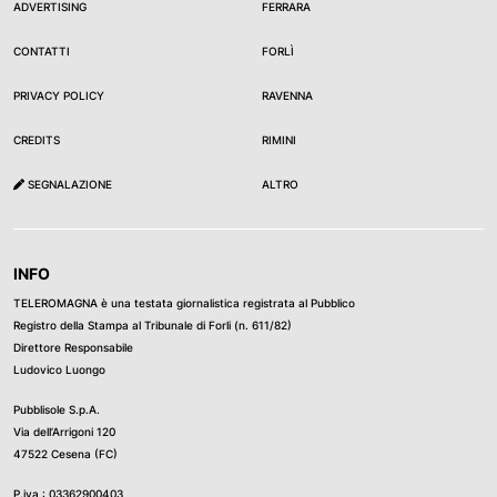
ADVERTISING
FERRARA
CONTATTI
FORLÌ
PRIVACY POLICY
RAVENNA
CREDITS
RIMINI
SEGNALAZIONE
ALTRO
INFO
TELEROMAGNA è una testata giornalistica registrata al Pubblico
Registro della Stampa al Tribunale di Forli (n. 611/82)
Direttore Responsabile
Ludovico Luongo
Pubblisole S.p.A.
Via dell’Arrigoni 120
47522 Cesena (FC)
P.iva : 03362900403