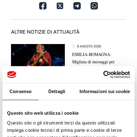
ALTRE NOTIZIE DI ATTUALITÀ
6 AGOSTO 2026
EMILIA-ROMAGNA:
Migliaia di messaggi per
l'ultimo saluto a Guccini,
"Non morirà mai"
Consenso
Dettagli
Informazioni sui cookie
6 AGOSTO 2026
ROMAGNA: Case vacanza fantasma, come difendersi dalle
truffe | VIDEO
Questo sito web utilizza i cookie
6 AGOSTO 2026
EMILIA-ROMAGNA: Scomparsa Guccini, esequie private e
Questo sito o gli strumenti terzi da questo utilizzati
cerimonia pubblica a settembre | VIDEO
impiega cookie tecnici di prima parte e cookie di terze