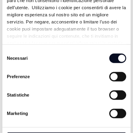
parti che non consentono l’identificazione personale
6 AGOSTO 2026
EMILIA-ROMAGNA: Morto Guccini, de Pascale, "perdiamo
dell’utente. Utilizziamo i cookie per consentirti di avere la
il nostro grande Maestro"
migliore esperienza sul nostro sito ed un migliore
servizio. Per negare, acconsentire o limitare l’uso dei
cookie puoi impostare adeguatamente il tuo browser o
seguire le indicazioni qui contenute, che ti invitiamo in
ogni caso a leggere per maggiori informazioni in materia
di trattamento dei dati personali.
Selezione
Necessari
del
consenso
DA TELEROMAGNA
Preferenze
Statistiche
DOPPIO PASSO - 26/05/2026
Marketing
DOPPIO PASSO - 11/05/2026