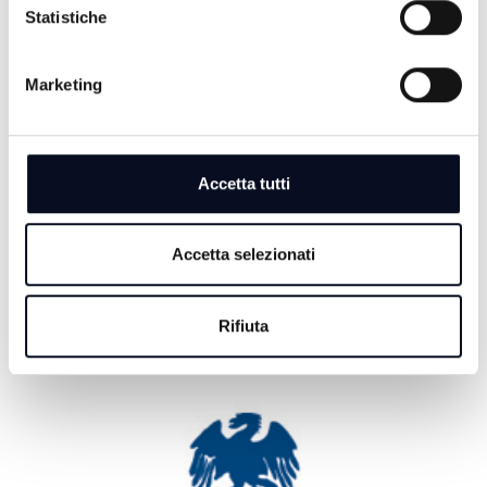
6 AGOSTO 2026
Statistiche
CALCIO: Cesena, ecco Debenedetti, "Ho accettato
subito, qui c’è grande ambizione" | VIDEO
Marketing
6 AGOSTO 2026
BASEBALL: Bologna e San Marino volano in
semifinale scudetto
Accetta tutti
6 AGOSTO 2026
CALCIO: Serie D, il Tropical Coriano sarà ancora nel
girone D
Accetta selezionati
Rifiuta