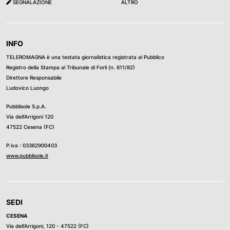
SEGNALAZIONE
ALTRO
INFO
TELEROMAGNA è una testata giornalistica registrata al Pubblico
Registro della Stampa al Tribunale di Forli (n. 611/82)
Direttore Responsabile
Ludovico Luongo
Pubblisole S.p.A.
Via dell’Arrigoni 120
47522 Cesena (FC)
P.iva : 03362900403
www.pubblisole.it
SEDI
CESENA
Via dell’Arrigoni, 120 - 47522 (FC)