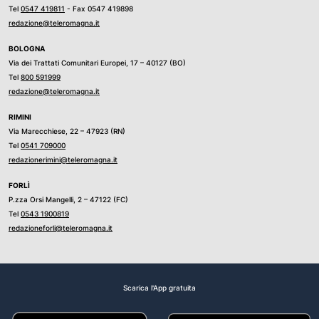
Tel
0547 419811
- Fax 0547 419898
redazione@teleromagna.it
BOLOGNA
Via dei Trattati Comunitari Europei, 17 – 40127 (BO)
Tel
800 591999
redazione@teleromagna.it
RIMINI
Via Marecchiese, 22 – 47923 (RN)
Tel
0541 709000
redazionerimini@teleromagna.it
FORLÌ
P.zza Orsi Mangelli, 2 – 47122 (FC)
Tel
0543 1900819
redazioneforli@teleromagna.it
Scarica l'App gratuita