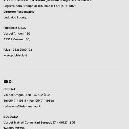
Registro della Stampa al Tribunale di Forli (n. 611/82)
Direttore Responsabile
Ludovico Luongo
Pubblisole S.p.A.
Via dell’Arrigoni 120
47522 Cesena (FC)
P.iva : 03362900403
www.pubblisole.it
SEDI
CESENA
Via dell’Arrigoni, 120 - 47522 (FC)
Tel
0547 419811
- Fax 0547 419898
redazione@teleromagna.it
BOLOGNA
Via dei Trattati Comunitari Europei, 17 – 40127 (BO)
Tel
800 591999