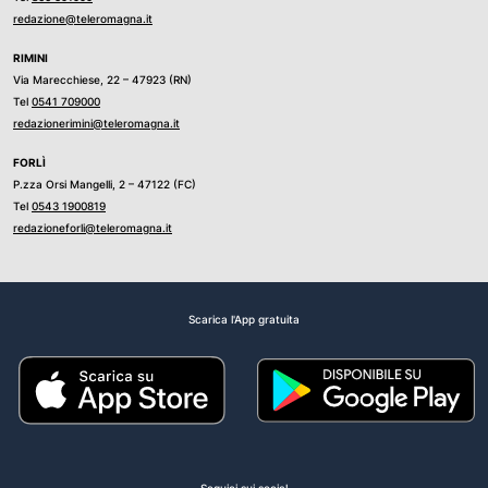
redazione@teleromagna.it
RIMINI
Via Marecchiese, 22 – 47923 (RN)
Tel
0541 709000
redazionerimini@teleromagna.it
FORLÌ
P.zza Orsi Mangelli, 2 – 47122 (FC)
Tel
0543 1900819
redazioneforli@teleromagna.it
Scarica l'App gratuita
Seguici sui social