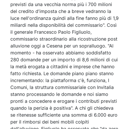
previsti da una vecchia norma più i 700 milioni
del credito d'imposta che a breve vedranno la
luce nell'ordinanza quindi alla fine fanno più di 1,9
miliardi nella disponibilità del commissario". Così
il generale Francesco Paolo Figliuolo,
commissario straordinario alla ricostruzione post
alluvione oggi a Cesena per un sopralluogo. "Al
momento - ha osservato abbiamo soddisfatto
280 domande per un importo di 8,6 milioni di cui
la metà erogata a cittadini e imprese che hanno
fatto richiesta. Le domande piano piano stanno
incrementando: la piattaforma c'è, funziona, I
Comuni, la struttura commissariale con Invitalia
stanno processando le domande e noi siamo
pronti a concedere e erogare i contributi previsti
quando la perizia è positiva". A chi gli chiedeva
se ritenesse sufficiente una somma di 6.000 euro
per il rimborsi dei beni mobili colpiti
dall'alluvione, Figliuolo ha osservato che "da zero