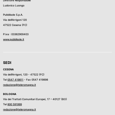
Direttore Responsabile
Ludovico Luongo
Pubblisole S.p.A.
Via dell’Arrigoni 120
47522 Cesena (FC)
P.iva : 03362900403
www.pubblisole.it
SEDI
CESENA
Via dell’Arrigoni, 120 - 47522 (FC)
Tel
0547 419811
- Fax 0547 419898
redazione@teleromagna.it
BOLOGNA
Via dei Trattati Comunitari Europei, 17 – 40127 (BO)
Tel
800 591999
redazione@teleromagna.it