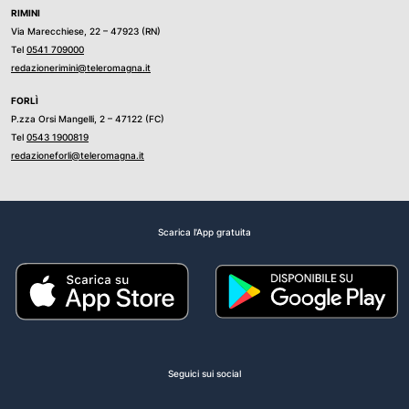
RIMINI
Via Marecchiese, 22 – 47923 (RN)
Tel
0541 709000
redazionerimini@teleromagna.it
FORLÌ
P.zza Orsi Mangelli, 2 – 47122 (FC)
Tel
0543 1900819
redazioneforli@teleromagna.it
Scarica l'App gratuita
Seguici sui social