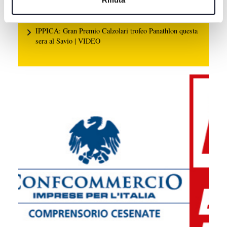
8 AGOSTO 2026
IPPICA: Gran Premio Calzolari trofeo Panathlon questa
sera al Savio | VIDEO