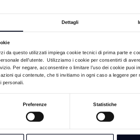
LITÀ
Dettagli
6 AGOSTO 2026
ookie
EMILIA-ROMAGNA
rzi da questo utilizzati impiega cookie tecnici di prima parte e co
di messaggi per l'ul
ersonale dell’utente. Utilizziamo i cookie per consentirti di aver
Guccini, "Non mori
rvizio. Per negare, acconsentire o limitare l’uso dei cookie puoi
azioni qui contenute, che ti invitiamo in ogni caso a leggere per 
6 AGOSTO 2026
i personali.
ROMAGNA: Case v
fantasma, come dife
truffe | VIDEO
Preferenze
Statistiche
do e
 stato di
6 AGOSTO 2026
EMILIA-ROMAG
Scomparsa Guccini,