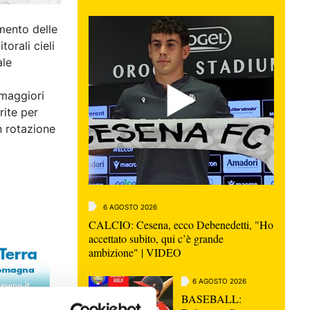
mento delle
torali cieli
ale
 maggiori
rite per
n rotazione
6 AGOSTO 2026
CALCIO: Cesena, ecco Debenedetti, "Ho
accettato subito, qui c’è grande
ambizione" | VIDEO
6 AGOSTO 2026
BASEBALL: