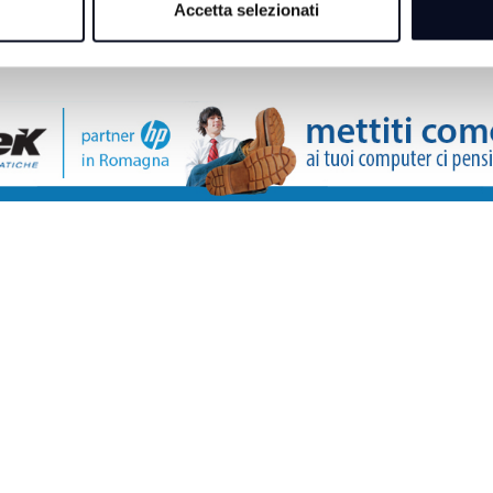
ato di
Accetta selezionati
private e cerimonia 
a lunedì 10
settembre | VIDEO
a numero 1 del
 di scarse
e consumi in
 le limitazioni
a disposte da
tivo, spiega in
i Stato per i
arantire la
mento
ll'acqua per
ro impiego.
ato innaffiare
zali, cortili,
e piscine,
pozzi e lavare
ti automatici
L''Azienda
i Pubblici -
 generale,