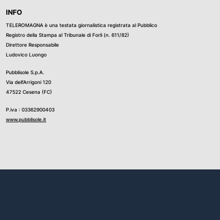
INFO
TELEROMAGNA è una testata giornalistica registrata al Pubblico
Registro della Stampa al Tribunale di Forli (n. 611/82)
Direttore Responsabile
Ludovico Luongo
Pubblisole S.p.A.
Via dell’Arrigoni 120
47522 Cesena (FC)
P.iva : 03362900403
www.pubblisole.it