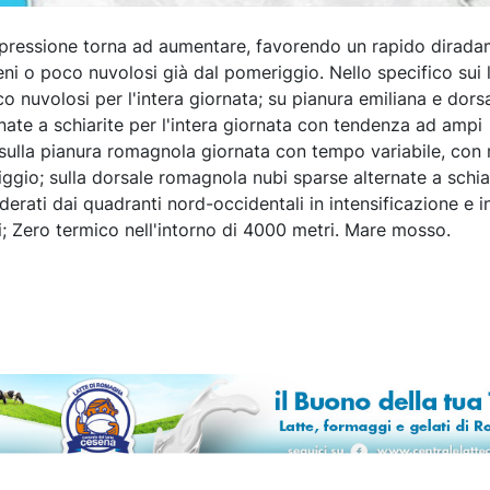
 pressione torna ad aumentare, favorendo un rapido dirada
eni o poco nuvolosi già dal pomeriggio. Nello specifico sui li
o nuvolosi per l'intera giornata; su pianura emiliana e dors
nate a schiarite per l'intera giornata con tendenza ad ampi
 sulla pianura romagnola giornata con tempo variabile, con
iggio; sulla dorsale romagnola nubi sparse alternate a schia
oderati dai quadranti nord-occidentali in intensificazione e i
i; Zero termico nell'intorno di 4000 metri. Mare mosso.