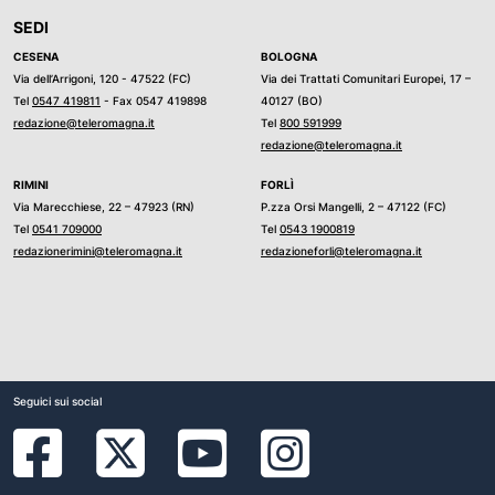
SEDI
CESENA
BOLOGNA
Via dell’Arrigoni, 120 - 47522 (FC)
Via dei Trattati Comunitari Europei, 17 –
Tel
0547 419811
- Fax 0547 419898
40127 (BO)
redazione@teleromagna.it
Tel
800 591999
redazione@teleromagna.it
RIMINI
FORLÌ
Via Marecchiese, 22 – 47923 (RN)
P.zza Orsi Mangelli, 2 – 47122 (FC)
Tel
0541 709000
Tel
0543 1900819
redazionerimini@teleromagna.it
redazioneforli@teleromagna.it
Seguici sui social