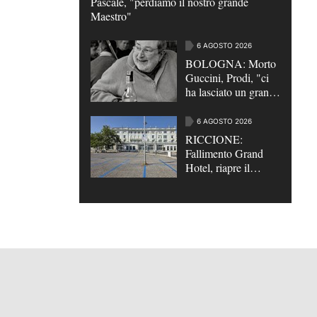
Pascale, "perdiamo il nostro grande
Maestro"
6 AGOSTO 2026
BOLOGNA: Morto
Guccini, Prodi, "ci
ha lasciato un grande
poeta"
6 AGOSTO 2026
RICCIONE:
Fallimento Grand
Hotel, riapre il
parcheggio da 252
posti auto