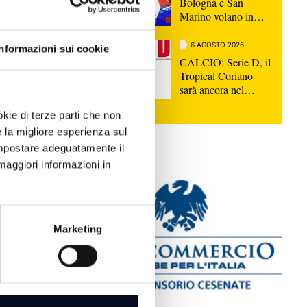
Bologna e San
Marino volano in
semifinale scudetto
6 AGOSTO 2026
Informazioni sui cookie
CALCIO: Serie D, il
Tropical Coriano
sarà ancora nel
girone D
: Migliaia
okie di terze parti che non
timo saluto a
e la migliore esperienza sul
rà mai"
 impostare adeguatamente il
maggiori informazioni in
acanza
ndersi dalle
Marketing
NA:
 esequie