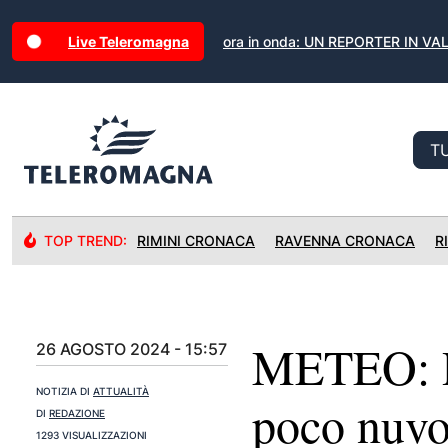
Live Teleromagna
ora in onda: UN REPORTER IN VAL
TOP TREND:
RIMINI CRONACA
RAVENNA CRONACA
R
METEO: Pe
26 AGOSTO 2024 - 15:57
NOTIZIA DI
ATTUALITÀ
poco nuvo
DI
REDAZIONE
1293 VISUALIZZAZIONI