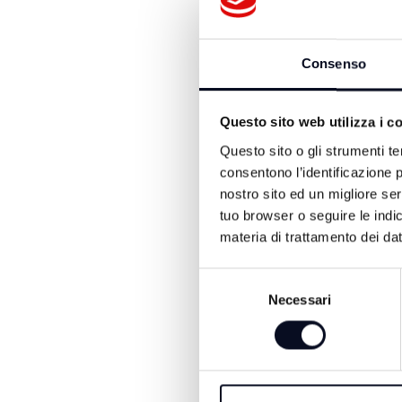
ALTRE NOTIZIE DI ATTUA
Consenso
Questo sito web utilizza i c
Questo sito o gli strumenti te
consentono l’identificazione p
nostro sito ed un migliore se
tuo browser o seguire le indic
materia di trattamento dei dat
6 AGOSTO 2026
Selezione
Necessari
del
SAN MARINO: Cal
consenso
siccità, dichiarato lo
emergenza idrica