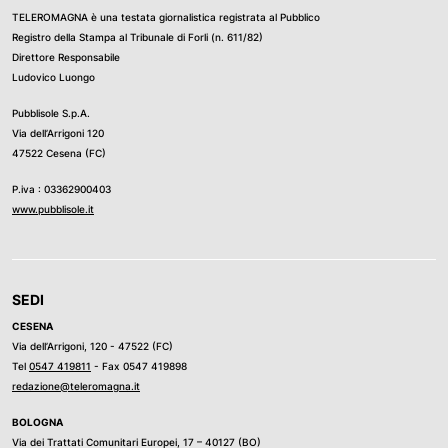
TELEROMAGNA è una testata giornalistica registrata al Pubblico
Registro della Stampa al Tribunale di Forli (n. 611/82)
Direttore Responsabile
Ludovico Luongo
Pubblisole S.p.A.
Via dell’Arrigoni 120
47522 Cesena (FC)
P.iva : 03362900403
www.pubblisole.it
SEDI
CESENA
Via dell’Arrigoni, 120 - 47522 (FC)
Tel
0547 419811
- Fax 0547 419898
redazione@teleromagna.it
BOLOGNA
Via dei Trattati Comunitari Europei, 17 – 40127 (BO)