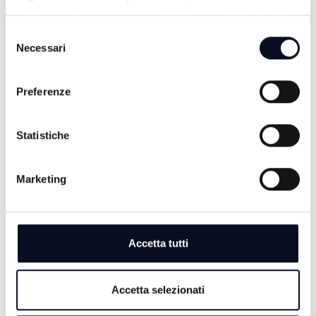
ogni caso a leggere per maggiori informazioni in materia
di trattamento dei dati personali.
Selezione
ALTRE NOTIZIE
TUTTE LE NOTIZIE
Necessari
del
consenso
Preferenze
Statistiche
Marketing
Accetta tutti
6 AGOSTO 2026
CALCIO: Cesena, ecco Debenedetti, "Ho accettato
subito, qui c’è grande ambizione" | VIDEO
Accetta selezionati