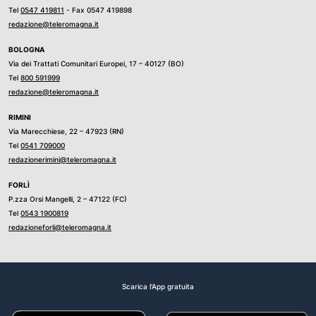
Tel
0547 419811
- Fax 0547 419898
redazione@teleromagna.it
BOLOGNA
Via dei Trattati Comunitari Europei, 17 – 40127 (BO)
Tel
800 591999
redazione@teleromagna.it
RIMINI
Via Marecchiese, 22 – 47923 (RN)
Tel
0541 709000
redazionerimini@teleromagna.it
FORLÌ
P.zza Orsi Mangelli, 2 – 47122 (FC)
Tel
0543 1900819
redazioneforli@teleromagna.it
Scarica l'App gratuita