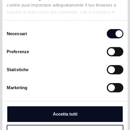
cookie puoi impostare adeguatamente il tuo browser o
seguire le indicazioni qui contenute, che ti invitiamo in
ogni caso a leggere per maggiori informazioni in materia
di trattamento dei dati personali.
Selezione
Necessari
del
consenso
ALTRE NOTIZIE
TUTTE LE NOTIZIE
Preferenze
Statistiche
Marketing
Accetta tutti