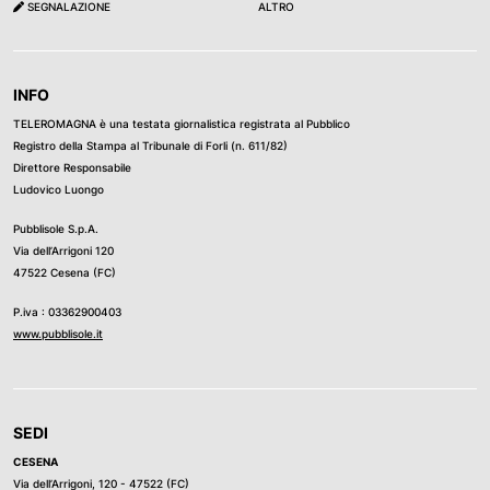
SEGNALAZIONE
ALTRO
INFO
TELEROMAGNA è una testata giornalistica registrata al Pubblico
Registro della Stampa al Tribunale di Forli (n. 611/82)
Direttore Responsabile
Ludovico Luongo
Pubblisole S.p.A.
Via dell’Arrigoni 120
47522 Cesena (FC)
P.iva : 03362900403
www.pubblisole.it
SEDI
CESENA
Via dell’Arrigoni, 120 - 47522 (FC)