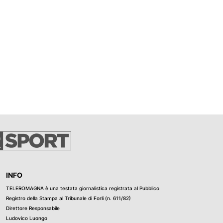
imensioni. Il
finitivo: si
ioni e delle
o di Fratelli
zo Renzi teme
si in “un resort
ne di piscine e
o del
o Rufo Spina,
crizioni
, altezze e
INFO
TELEROMAGNA è una testata giornalistica registrata al Pubblico
Registro della Stampa al Tribunale di Forli (n. 611/82)
Direttore Responsabile
Ludovico Luongo