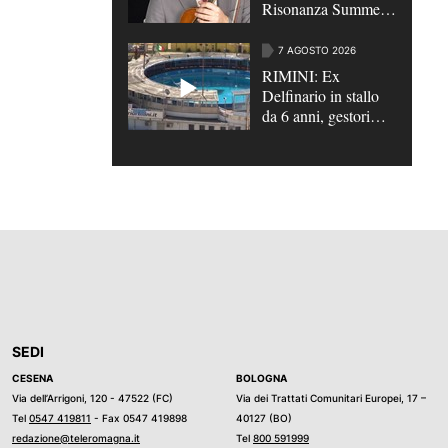
Risonanza Summer
Festival”
7 AGOSTO 2026
RIMINI: Ex
Delfinario in stallo
da 6 anni, gestori
chiedono proroga
concessione |
VIDEO
SEDI
CESENA
BOLOGNA
Via dell’Arrigoni, 120 - 47522 (FC)
Via dei Trattati Comunitari Europei, 17 –
Tel
0547 419811
- Fax 0547 419898
40127 (BO)
redazione@teleromagna.it
Tel
800 591999