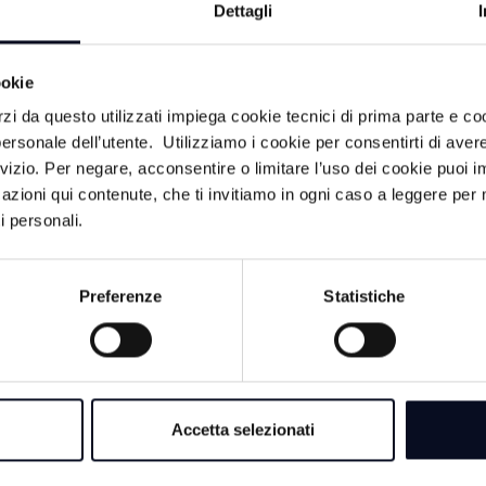
Dettagli
EMILIA-ROMAGNA
approvata in Giunta 
legge quadro
ookie
rzi da questo utilizzati impiega cookie tecnici di prima parte e co
8 AGOSTO 2026
ersonale dell’utente. Utilizziamo i cookie per consentirti di aver
BOLOGNA: Guccini,
rvizio. Per negare, acconsentire o limitare l’uso dei cookie puoi
continua a cantare i
azioni qui contenute, che ti invitiamo in ogni caso a leggere per 
maestrone | VIDEO
a che
i personali.
lle
8 AGOSTO 2026
Preferenze
Statistiche
PAVANA: Guccini, 
corso, presente anc
ale di Rimini
ile, che apre
iscine, terrazze
r
Accetta selezionati
 Il
vato con 17
i e sette