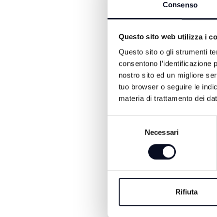
Consenso
Questo sito web utilizza i c
Questo sito o gli strumenti te
consentono l’identificazione p
nostro sito ed un migliore se
8 AGOSTO 2026
tuo browser o seguire le indic
RIMINI: La spiaggi
materia di trattamento dei dat
cambia, via libera a
Selezione
piscine | VIDEO
Necessari
del
consenso
Via libera del Consiglio comun
alla variante al Piano dell’aren
alla possibilità di realizzare p
panoramiche e nuovi spazi pe
Rifiuta
l’intrattenimento sulla spiaggia.
provvedimento è stato appro
voti favorevoli, cinque contrar