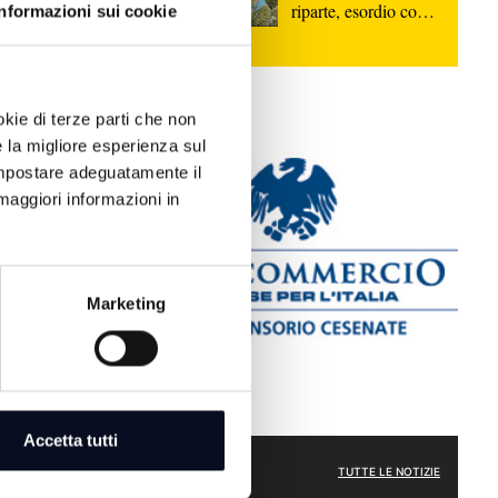
riparte, esordio con
Informazioni sui cookie
: Cultura,
la Sammaurese
la proposta di
okie di terze parti che non
e la migliore esperienza sul
 la città
 impostare adeguatamente il
l suo
maggiori informazioni in
Marketing
funerale in
he Zuppi
Accetta tutti
ATTUALITÀ
TUTTE LE NOTIZIE