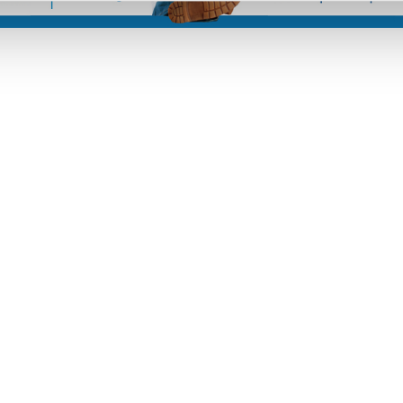
tà, anche le
da almeno due
e piscine fino
ze sopra bar e
ervate alle
scine,
 e 80,
ggio, senza
chi d’acqua.
pato dalla
iminata una
ture esistenti.
gholvaad, il
tare la
mi costruiti
e l’offerta
i visitatori,
ivo. La variante
lo, ma soltanto