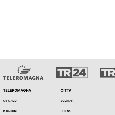
negli stabilimenti di maggiori d
provvedimento non è ancora de
apre ora la fase delle osservaz
controdeduzioni. Duro il giudizi
d’Italia. Il capogruppo Gioen
che il litorale possa trasformar
lungo 15 chilometri”, con deci
un conseguente stravolgiment
paesaggio. Critico anche Carl
secondo il quale le nuove pres
rischiano di aumentare volumi
costi delle strutture.
TELEROMAGNA
CITTÀ
CHI SIAMO
BOLOGNA
REDAZIONE
CESENA