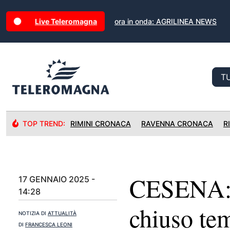
Live Teleromagna
ora in onda: AGRILINEA NEWS
TOP TREND:
RIMINI CRONACA
RAVENNA CRONACA
R
CESENA: T
17 GENNAIO 2025 -
14:28
chiuso te
NOTIZIA DI
ATTUALITÀ
DI
FRANCESCA LEONI