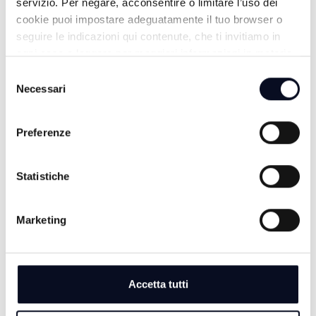
servizio. Per negare, acconsentire o limitare l’uso dei
cookie puoi impostare adeguatamente il tuo browser o
seguire le indicazioni qui contenute, che ti invitiamo in
ogni caso a leggere per maggiori informazioni in materia
di trattamento dei dati personali.
Selezione
Necessari
del
consenso
Preferenze
ALTRE NOTIZIE
TUTTE LE NOTIZIE
Statistiche
Marketing
Accetta tutti