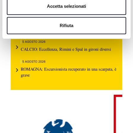
Accetta selezionati
6 AGOSTO 2026
CALCIO: Il Cesena cresce ancora e piega la Vis
Rifiuta
Pesaro sul 3-0 | VIDEO
5 AGOSTO 2026
CALCIO: Eccellenza, Rimini e Spal in gironi diversi
5 AGOSTO 2026
ROMAGNA: Escursionista recuperato in una scarpata, è
grave