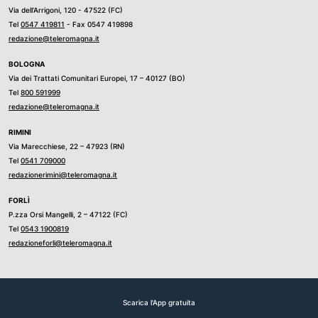
Via dell’Arrigoni, 120 - 47522 (FC)
Tel
0547 419811
- Fax 0547 419898
redazione@teleromagna.it
BOLOGNA
Via dei Trattati Comunitari Europei, 17 – 40127 (BO)
Tel
800 591999
redazione@teleromagna.it
RIMINI
Via Marecchiese, 22 – 47923 (RN)
Tel
0541 709000
redazionerimini@teleromagna.it
FORLÌ
P.zza Orsi Mangelli, 2 – 47122 (FC)
Tel
0543 1900819
redazioneforli@teleromagna.it
Scarica l'App gratuita