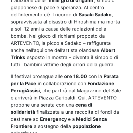
tradizione delle “
mille gru di origami
”, simbolo
giapponese di pace e speranza. Al centro
dell’intervento c’è il ricordo di
Sasaki Sadako
,
sopravvissuta al disastro di Hiroshima ma morta
a soli 12 anni a causa delle radiazioni della
bomba. Nel gioco di richiami proposto da
ARTEVENTO, la piccola Sadako – raffigurata
anche nell’aquilone dell’artista olandese
Albert
Trinks
esposto in mostra – diventa il simbolo di
tutti i bambini vittime degli orrori della guerra.
Il festival prosegue alle
ore 18.00
con la
Parata
per la Pace
in collaborazione con
Fondazione
PerugiAssisi
, che partirà dal Magazzino del Sale
e arriverà in Piazza Garibaldi. Qui, ARTEVENTO
propone una serata con una
cena di
solidarietà
finalizzata a una raccolta di fondi da
destinare ad
Emergency
e a
Medici Senza
Frontiere
a sostegno della
popolazione