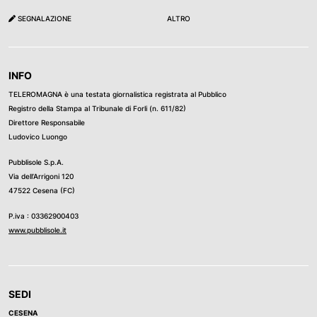
SEGNALAZIONE
ALTRO
INFO
TELEROMAGNA è una testata giornalistica registrata al Pubblico
Registro della Stampa al Tribunale di Forli (n. 611/82)
Direttore Responsabile
Ludovico Luongo
Pubblisole S.p.A.
Via dell’Arrigoni 120
47522 Cesena (FC)
P.iva : 03362900403
www.pubblisole.it
SEDI
CESENA