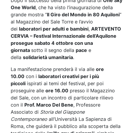
Dopo il successo della prima giornata di
One Sky
One World
, che ha visto l’inaugurazione della
grande mostra “
Il Giro del Mondo in 80 Aquiloni
”
al Magazzino del Sale Torre e l’avvio
dei
laboratori per adulti e bambini
,
ARTEVENTO
CERVIA – Festival Internazionale dell’Aquilone
prosegue sabato 4 ottobre con una
giornata
sotto il segno della
pace
e
della
solidarietà umanitaria
.
La manifestazione prenderà il via alle
ore
10.00
con i
laboratori creativi per i più
piccoli
ispirati ai temi del festival, per poi
proseguire alle
ore 16.00
presso il Magazzino
del Sale, con un incontro di particolare rilievo
con il
Prof. Marco Del Bene
, Professore
Associato di
Storia del Giappone
Contemporaneo
all’Università La Sapienza di
Roma, che guiderà il pubblico alla scoperta della