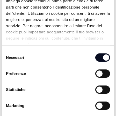
impiega cookie tecnici di prima parte e cookie di terze
parti che non consentono l’identificazione personale
dell’utente. Utilizziamo i cookie per consentirti di avere la
migliore esperienza sul nostro sito ed un migliore
servizio. Per negare, acconsentire o limitare l’uso dei
cookie puoi impostare adeguatamente il tuo browser o
seguire le indicazioni qui contenute, che ti invitiamo in
ogni caso a leggere per maggiori informazioni in materia
di trattamento dei dati personali.
Selezione
Necessari
del
8 AGOSTO 2026
consenso
IPPICA: Gran Premio Calzolari trofeo Panathlon
Preferenze
questa sera al Savio | VIDEO
8 AGOSTO 2026
Statistiche
FORLÌ: Incidente stradale, morto un motociclista
8 AGOSTO 2026
Marketing
CALCIO: Eccellenza, il Rimini riparte, esordio con la
Sammaurese