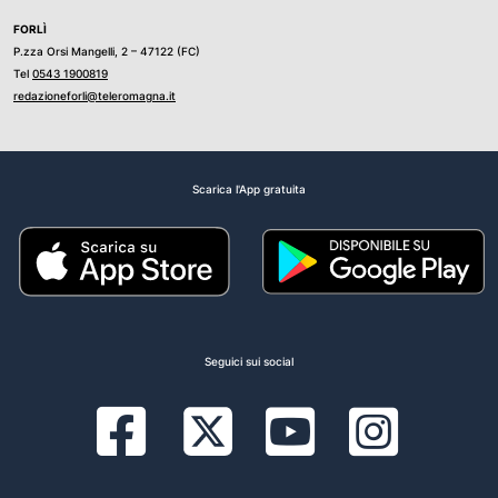
FORLÌ
P.zza Orsi Mangelli, 2 – 47122 (FC)
Tel
0543 1900819
redazioneforli@teleromagna.it
Scarica l'App gratuita
Seguici sui social