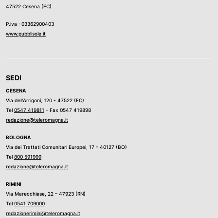
47522 Cesena (FC)
P.iva : 03362900403
www.pubblisole.it
SEDI
CESENA
Via dell’Arrigoni, 120 - 47522 (FC)
Tel
0547 419811
- Fax 0547 419898
redazione@teleromagna.it
BOLOGNA
Via dei Trattati Comunitari Europei, 17 – 40127 (BO)
Tel
800 591999
redazione@teleromagna.it
RIMINI
Via Marecchiese, 22 – 47923 (RN)
Tel
0541 709000
redazionerimini@teleromagna.it