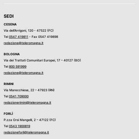
SEDI
CESENA
Via dell’Arrigoni, 120 - 47522 (FC)
Tel
0547 419811
- Fax 0547 419898
redazione@teleromagna.it
BOLOGNA
Via dei Trattati Comunitari Europei, 17 – 40127 (BO)
Tel
800 591999
redazione@teleromagna.it
RIMINI
Via Marecchiese, 22 – 47923 (RN)
Tel
0541 709000
redazionerimini@teleromagna.it
FORLÌ
P.zza Orsi Mangelli, 2 – 47122 (FC)
Tel
0543 1900819
redazioneforli@teleromagna.it