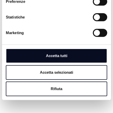
Preferenze
Statistiche
6 AGOSTO 2026
Marketing
CALCIO: Cesena, ecco Debenedetti, "Ho accettato
subito, qui c’è grande ambizione" | VIDEO
6 AGOSTO 2026
Accetta tutti
BASEBALL: Bologna e San Marino volano in
semifinale scudetto
Accetta selezionati
6 AGOSTO 2026
CALCIO: Serie D, il Tropical Coriano sarà ancora nel
girone D
Rifiuta