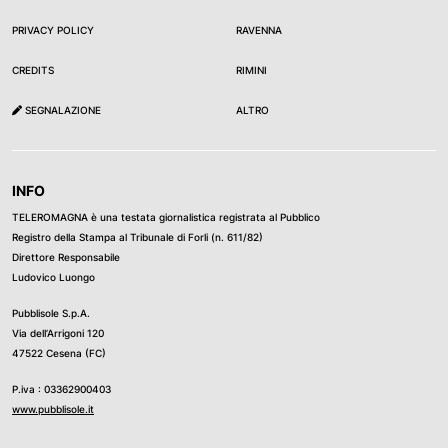
PRIVACY POLICY
RAVENNA
CREDITS
RIMINI
SEGNALAZIONE
ALTRO
INFO
TELEROMAGNA è una testata giornalistica registrata al Pubblico
Registro della Stampa al Tribunale di Forli (n. 611/82)
Direttore Responsabile
Ludovico Luongo
Pubblisole S.p.A.
Via dell’Arrigoni 120
47522 Cesena (FC)
P.iva : 03362900403
www.pubblisole.it