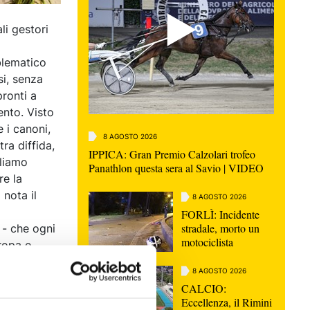
li gestori
blematico
si, senza
ronti a
ento. Visto
 i canoni,
8 AGOSTO 2026
ra diffida,
IPPICA: Gran Premio Calzolari trofeo
gliamo
Panathlon questa sera al Savio | VIDEO
re la
 nota il
8 AGOSTO 2026
FORLÌ: Incidente
stradale, morto un
 - che ogni
motociclista
uropa e
e il
8 AGOSTO 2026
sono arrecare
CALCIO:
sistono i
Eccellenza, il Rimini