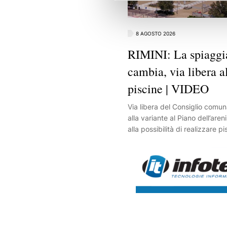
8 AGOSTO 2026
RIMINI: La spiaggi
cambia, via libera a
piscine | VIDEO
Via libera del Consiglio comun
alla variante al Piano dell’aren
alla possibilità di realizzare p
panoramiche e nuovi spazi pe
l’intrattenimento sulla spiaggia.
provvedimento è stato appro
voti favorevoli, cinque contrar
astenuti. Tra le principali novi
micro-aggregazioni formate 
stabilimenti potranno realizzar
a 100 metri quadrati e terraz