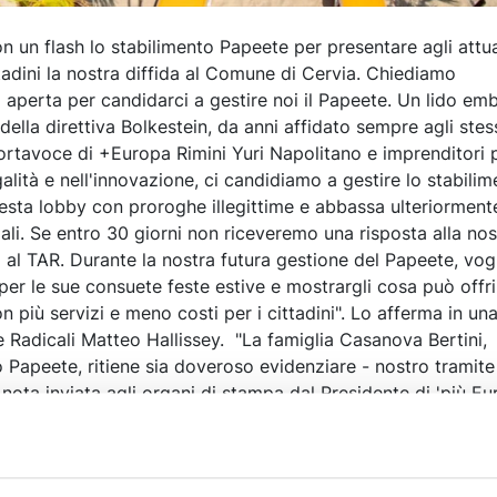
 un flash lo stabilimento Papeete per presentare agli attua
ttadini la nostra diffida al Comune di Cervia. Chiediamo
perta per candidarci a gestire noi il Papeete. Un lido em
ella direttiva Bolkestein, da anni affidato sempre agli stes
ortavoce di +Europa Rimini Yuri Napolitano e imprenditori p
galità e nell'innovazione, ci candidiamo a gestire lo stabilim
esta lobby con proroghe illegittime e abbassa ulteriormente
ali. Se entro 30 giorni non riceveremo una risposta alla nost
al TAR. Durante la nostra futura gestione del Papeete, vo
i per le sue consuete feste estive e mostrargli cosa può offri
 più servizi e meno costi per i cittadini". Lo afferma in una
e Radicali Matteo Hallissey. "La famiglia Casanova Bertini,
 Papeete, ritiene sia doveroso evidenziare - nostro tramite
 nota inviata agli organi di stampa dal Presidente di 'più E
agli organi giudiziari competenti, anche al fine di scongiurar
invasione' nei propri stabilimenti ed in altri luoghi, che pos
vono gli avvocati Antonio Petroncini e Chiara Rinaldi, che as