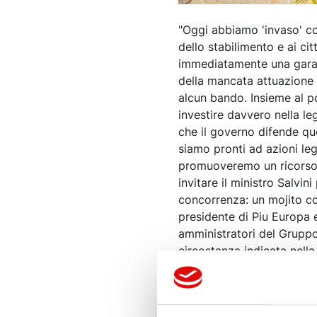
"Oggi abbiamo 'invaso' con
dello stabilimento e ai ci
immediatamente una gara a
della mancata attuazione d
alcun bando. Insieme al p
investire davvero nella le
che il governo difende qu
siamo pronti ad azioni leg
promuoveremo un ricorso 
invitare il ministro Salvin
concorrenza: un mojito con
presidente di Piu Europa 
amministratori del Gruppo
circostanza indicata nella
Radicali', sarà sottoposta 
ripetersi di qualsivoglia '
molteplici danni". Lo scri