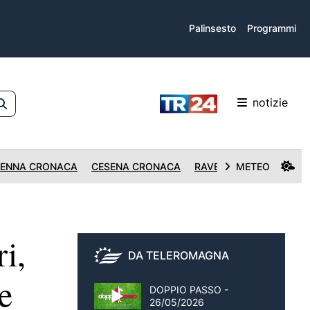
Palinsesto
Programmi
notizie
ENNA CRONACA
CESENA CRONACA
RAVENNA CRONACA
METEO
i,
DA TELEROMAGNA
e
DOPPIO PASSO -
26/05/2026