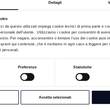
ento di Milano Marittima (Ravenna). "Si ringrazia la Compagn
Dettagli
ttima per il tempestivo intervento e per la gestione della si
ookie
rzi da questo utilizzati impiega cookie tecnici di prima parte e co
ersonale dell’utente. Utilizziamo i cookie per consentirti di aver
rvizio. Per negare, acconsentire o limitare l’uso dei cookie puoi
azioni qui contenute, che ti invitiamo in ogni caso a leggere per 
i personali.
LITÀ
Preferenze
Statistiche
8 AGOSTO 2026
EMILIA-ROMAGNA
approvata in Giunta 
Accetta selezionati
legge quadro