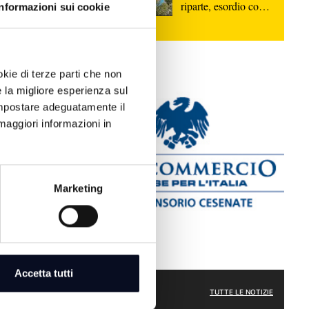
ia dei
riparte, esordio con
Informazioni sui cookie
tuazione",
la Sammaurese
okie di terze parti che non
e la migliore esperienza sul
 impostare adeguatamente il
maggiori informazioni in
Marketing
: Cultura,
la proposta di
Accetta tutti
ATTUALITÀ
TUTTE LE NOTIZIE