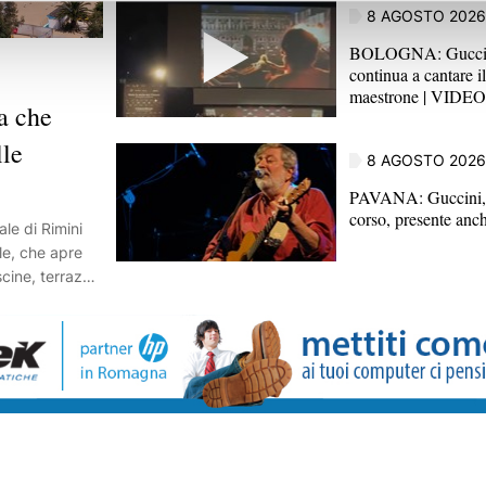
8 AGOSTO 2026
BOLOGNA: Guccini,
continua a cantare i
maestrone | VIDEO
a che
lle
8 AGOSTO 2026
PAVANA: Guccini, 
corso, presente anc
ale di Rimini
ile, che apre
iscine, terrazze
r
 Il
vato con 17
i e sette
tà, anche le
da almeno due
e piscine fino
ze sopra bar e