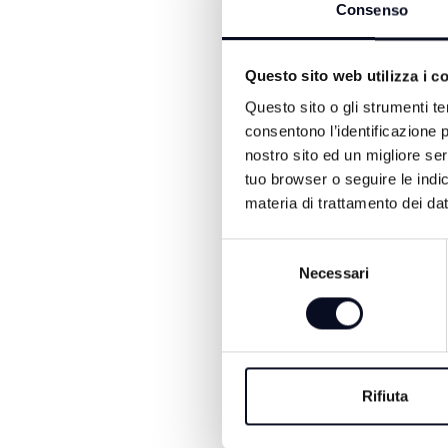
titolari del noto stabilim
Consenso
Carabinieri di Milano Mari
aggiungono.
Questo sito web utilizza i c
Questo sito o gli strumenti te
consentono l’identificazione p
nostro sito ed un migliore se
tuo browser o seguire le indic
materia di trattamento dei dat
Selezione
ALTRE NOTIZIE DI ATTUA
Necessari
del
consenso
Rifiuta