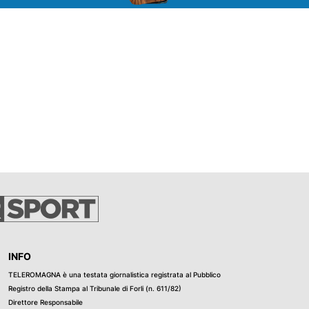
i Stato per i
arantire la
mento
ll'acqua per
ro impiego.
ato innaffiare
zali, cortili,
e piscine,
pozzi e lavare
ti automatici
L''Azienda
i Pubblici -
 generale,
torando
lla situazione
mpo ogni azione
el servizio: la
INFO
appresenta
TELEROMAGNA è una testata giornalistica registrata al Pubblico
 per affrontare
Registro della Stampa al Tribunale di Forli (n. 611/82)
 poco i
Direttore Responsabile
ca contribuire