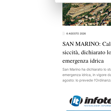
6 AGOSTO 2026
SAN MARINO: Cal
siccità, dichiarato lo
emergenza idrica
San Marino ha dichiarato lo st
emergenza idrica, in vigore d
agosto: lo prevede l'Ordinanz
2026, firmata dopo settimane
piogge, temperature elevate 
aumento, a cui si sono aggiunte
ai prelievi dal fiume Marecchi
Arpae Emilia-Romagna. L'obiet