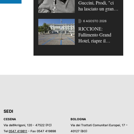
Guccini, Prodi, "ci
ha lasciato un grande
poeta"
6 AGOSTO 2026
RICCIONE:
Fallimento Grand
Hotel, riapre il
parcheggio da 252
posti auto
SEDI
CESENA
BOLOGNA
Via dell’Arrigoni, 120 - 47522 (FC)
Via dei Trattati Comunitari Europei, 17 –
Tel
0547 419811
- Fax 0547 419898
40127 (BO)