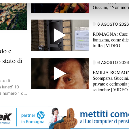
di messaggi per l'ul
Guccini, "Non mori
6 AGOSTO 2026
ROMAGNA: Case v
fantasma, come dife
truffe | VIDEO
do e
 stato di
6 AGOSTO 2026
EMILIA-ROMAG
Scomparsa Guccini,
ato di
private e cerimonia 
a lunedì 10
settembre | VIDEO
a numero 1 del
 di scarse
e consumi in
 le limitazioni
a disposte da
tivo, spiega in