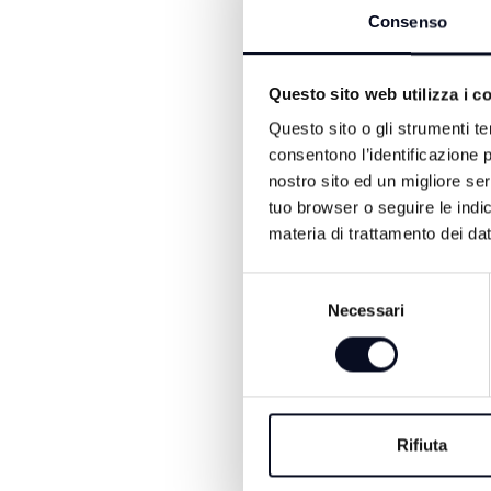
Consenso
ricorso ai voli charter st
cupola del quartiere fieri
cantiere sarà completato 
Questo sito web utilizza i c
durante Ecomondo. La strut
internazionali, rafforzand
Questo sito o gli strumenti te
consentono l’identificazione p
nostro sito ed un migliore se
tuo browser o seguire le indic
materia di trattamento dei dat
Selezione
Necessari
del
consenso
ALTRE NOTIZIE DI ATTUA
Rifiuta