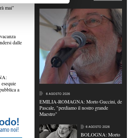
timo saluto a
rà mai"
acanza
ndersi dalle
NA:
 esequie
pubblica a
6 AGOSTO 2026
EMILIA-ROMAGNA: Morto Guccini, de
Pascale, "perdiamo il nostro grande
Maestro"
6 AGOSTO 2026
BOLOGNA: Morto