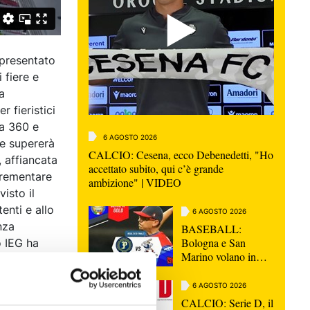
 presentato
 fiere e
a
r fieristici
ra 360 e
6 AGOSTO 2026
he supererà
CALCIO: Cesena, ecco Debenedetti, "Ho
, affiancata
accettato subito, qui c’è grande
ncrementare
ambizione" | VIDEO
visto il
enti e allo
6 AGOSTO 2026
nza
BASEBALL:
Bologna e San
o IEG ha
Marino volano in
essive alla
semifinale scudetto
. A Rimini,
6 AGOSTO 2026
stabili, in
CALCIO: Serie D, il
superare il