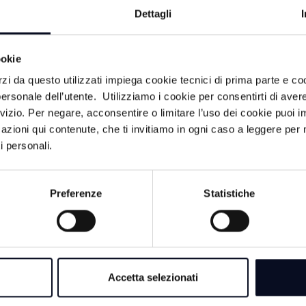
Dettagli
agionali. Sempre a Rimini, è confermata la realizzazione del
stico, destinata a diventare la più grande cupola in legno d’E
nell’estate 2029, con inaugurazione prevista a novembre 2
ookie
tura ospiterà fiere, concerti, eventi sportivi e grandi con
o il ruolo della città come hub europeo per eventi di scala g
rzi da questo utilizzati impiega cookie tecnici di prima parte e co
ersonale dell’utente. Utilizziamo i cookie per consentirti di aver
rvizio. Per negare, acconsentire o limitare l’uso dei cookie puoi
azioni qui contenute, che ti invitiamo in ogni caso a leggere per 
i personali.
Preferenze
Statistiche
LITÀ
6 AGOSTO 2026
Accetta selezionati
EMILIA-ROMAGNA