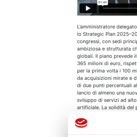
L’amministratore delegato
lo Strategic Plan 2025–203
congressi, con sedi princi
ambiziosa e strutturata che
globali. Il piano prevede 
365 milioni di euro, rispe
per la prima volta i 100 m
da acquisizioni mirate e d
di due punti percentuali al
lancio di almeno una nuova
sviluppo di servizi ad alto
artificiale. La solidità d
registrato una crescita si
presentazione, con giudizi
IEG ribadisce il ruolo cent
particolare con Roma Fiumi