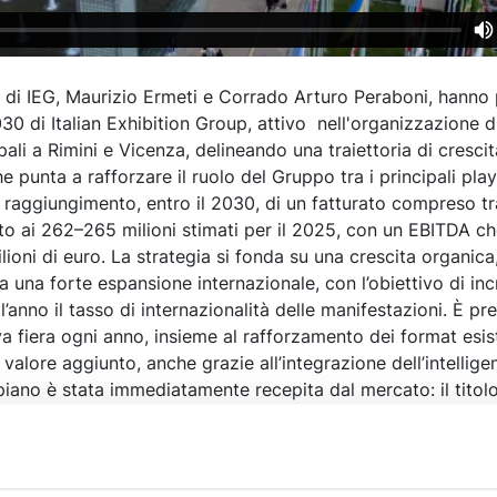
 di IEG, Maurizio Ermeti e Corrado Arturo Peraboni, hanno
0 di Italian Exhibition Group, attivo nell'organizzazione di
pali a Rimini e Vicenza, delineando una traiettoria di crescit
 punta a rafforzare il ruolo del Gruppo tra i principali playe
il raggiungimento, entro il 2030, di un fatturato compreso t
tto ai 262–265 milioni stimati per il 2025, con un EBITDA c
ilioni di euro. La strategia si fonda su una crescita organica
a una forte espansione internazionale, con l’obiettivo di i
l’anno il tasso di internazionalità delle manifestazioni. È pre
 fiera ogni anno, insieme al rafforzamento dei format esist
 valore aggiunto, anche grazie all’integrazione dell’intellige
el piano è stata immediatamente recepita dal mercato: il titol
gnificativa in Borsa, salendo fino a 10,75 euro nelle ore succ
 positivi da parte degli analisti sulle prospettive del Gruppo
rale dell’aeroporto “Fellini”, auspicando collegamenti di linea 
cino, per sostenere l’internazionalizzazione degli eventi e 