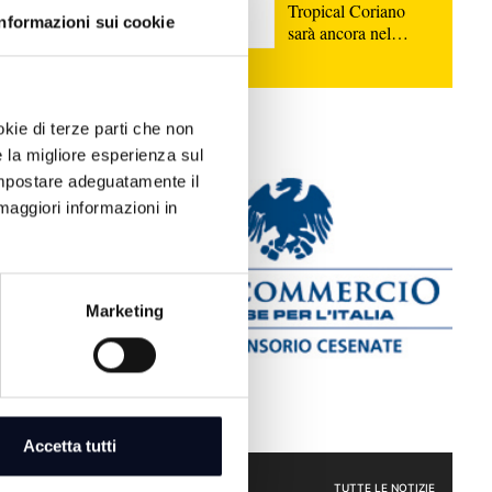
Tropical Coriano
Informazioni sui cookie
la nuova
sarà ancora nel
uropa: il
girone D
029,
gressi
lobale.
okie di terze parti che non
e la migliore esperienza sul
 impostare adeguatamente il
maggiori informazioni in
Marketing
Accetta tutti
: Migliaia
ATTUALITÀ
TUTTE LE NOTIZIE