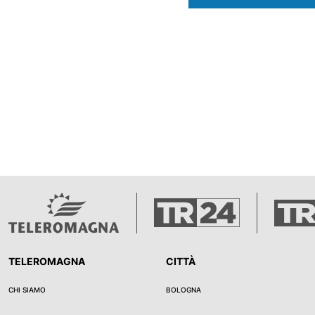
una nota l'Azienda Autonoma d
Servizi Pubblici del Titano, è g
continuità dell'approvvigiona
idropotabile, dando priorità a
uso umano rispetto a ogni alt
Durante l'emergenza sarà viet
prati, orti e giardini, lavare piaz
scale e strade private, riempir
riversare acqua in cisterne e 
veicoli, salvo che negli impian
delle stazioni di servizio. "
Autonoma di Stato per i Serviz
osserva nella nota il direttore
Marcello Forcellini - sta moni
costantemente l'evoluzione de
e continuerà a mettere in ca
utile a garantire la continuità d
TELEROMAGNA
CITTÀ
collaborazione dei cittadini r
oggi lo strumento più efficace
CHI SIAMO
BOLOGNA
questa fase. Ridurre anche di
consumi non essenziali signifi