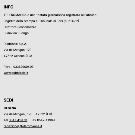
INFO
TELEROMAGNA è una testata giornalistica registrata al Pubblico
Registro della Stampa al Tribunale di Forli (n. 611/82)
Direttore Responsabile
Ludovico Luongo
Pubblisole S.p.A.
Via dell’Arrigoni 120
47522 Cesena (FC)
P.iva : 03362900403
www.pubblisole.it
SEDI
CESENA
Via dell’Arrigoni, 120 - 47522 (FC)
Tel
0547 419811
- Fax 0547 419898
redazione@teleromagna.it