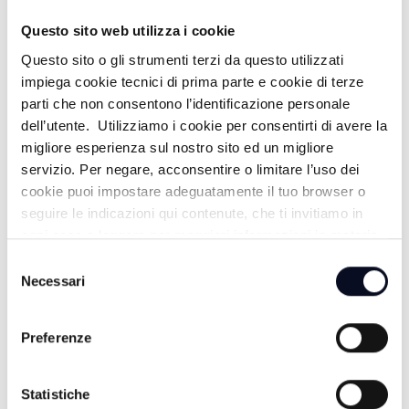
Questo sito web utilizza i cookie
Questo sito o gli strumenti terzi da questo utilizzati
ALTRE NOTIZIE
impiega cookie tecnici di prima parte e cookie di terze
TUTTE LE NOTIZIE
parti che non consentono l’identificazione personale
dell’utente. Utilizziamo i cookie per consentirti di avere la
migliore esperienza sul nostro sito ed un migliore
servizio. Per negare, acconsentire o limitare l’uso dei
cookie puoi impostare adeguatamente il tuo browser o
seguire le indicazioni qui contenute, che ti invitiamo in
ogni caso a leggere per maggiori informazioni in materia
di trattamento dei dati personali.
Selezione
Necessari
del
consenso
Preferenze
7 AGOSTO 2026
CERVIA: Svolta nell'omicidio Musiani, arrestati 4
Statistiche
giovani di Forlì