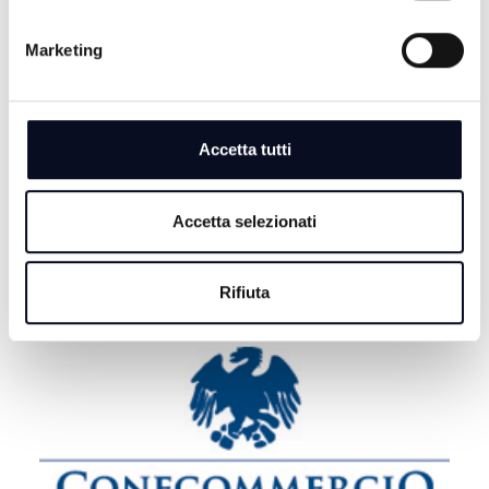
7 AGOSTO 2026
Marketing
CERVIA: Svolta nel caso Musiani, il sindaco ringrazia i
Carabinieri
7 AGOSTO 2026
Accetta tutti
BASKET: La Start Romagna Cup porta la Virtus
Bologna sul parquet di Rimini
Accetta selezionati
Rifiuta