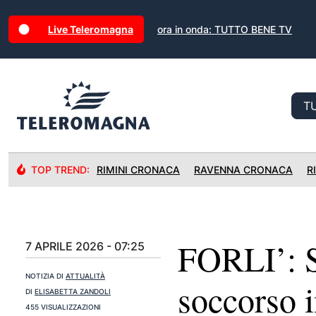
Live Teleromagna
ora in onda: TUTTO BENE TV
TOP TREND:
RIMINI CRONACA
RAVENNA CRONACA
R
FORLI’: Sm
7 APRILE 2026 - 07:25
NOTIZIA DI
ATTUALITÀ
soccorso 
DI
ELISABETTA ZANDOLI
455 VISUALIZZAZIONI