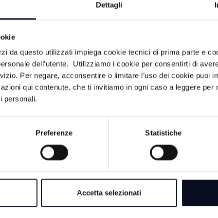
PAVANA: Guccini, 
Dettagli
corso, presente anc
ookie
8 AGOSTO 2026
rzi da questo utilizzati impiega cookie tecnici di prima parte e co
ersonale dell’utente. Utilizziamo i cookie per consentirti di aver
EMILIA-ROMAGNA
al via quattro bandi
rvizio. Per negare, acconsentire o limitare l’uso dei cookie puoi
per 35 posti di lavo
azioni qui contenute, che ti invitiamo in ogni caso a leggere per 
a che
i personali.
lle
8 AGOSTO 2026
BERTINORO: Music
Preferenze
Statistiche
“La Risonanza Sum
ale di Rimini
ile, che apre
iscine, terrazze
r
 Il
Accetta selezionati
vato con 17
i e sette