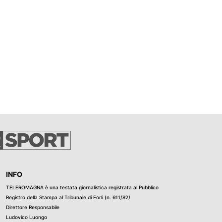
finitivo: si
ioni e delle
o di Fratelli
zo Renzi teme
si in “un resort
ne di piscine e
o del
o Rufo Spina,
crizioni
, altezze e
INFO
TELEROMAGNA è una testata giornalistica registrata al Pubblico
Registro della Stampa al Tribunale di Forli (n. 611/82)
Direttore Responsabile
Ludovico Luongo