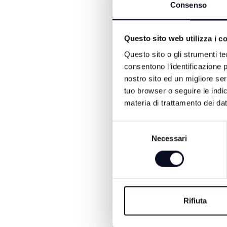
Consenso
Questo sito web utilizza i c
Questo sito o gli strumenti te
consentono l’identificazione p
nostro sito ed un migliore se
8 AGOSTO 2026
tuo browser o seguire le indic
RIMINI: La spiaggi
materia di trattamento dei dat
cambia, via libera a
Selezione
piscine
Necessari
del
consenso
Via libera del Consiglio comun
alla variante al Piano dell’aren
alla possibilità di realizzare p
panoramiche e nuovi spazi pe
l’intrattenimento sulla spiaggia.
Rifiuta
provvedimento è stato appro
voti favorevoli, cinque contrar