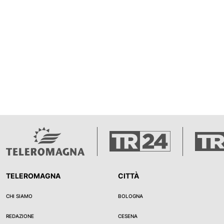
provvedimento non è ancora de
apre ora la fase delle osservaz
controdeduzioni. Duro il giudizi
d’Italia. Il capogruppo Gioen
che il litorale possa trasformar
lungo 15 chilometri”, con deci
un conseguente stravolgiment
paesaggio. Critico anche Carl
secondo il quale le nuove pres
rischiano di aumentare volumi
costi delle strutture.
TELEROMAGNA
CITTÀ
CHI SIAMO
BOLOGNA
REDAZIONE
CESENA