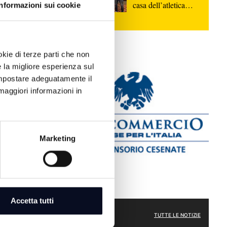
funerale in
casa dell’atletica
Informazioni sui cookie
he Zuppi
cesenate | VIDEO
okie di terze parti che non
e la migliore esperienza sul
: Regione,
 di assunzione
 impostare adeguatamente il
ro
maggiori informazioni in
a, arriva
Marketing
mer Festival”
Accetta tutti
ATTUALITÀ
TUTTE LE NOTIZIE