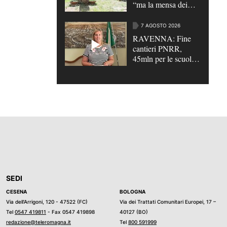
“ma la mensa dei
poveri continua” |
VIDEO
7 AGOSTO 2026
RAVENNA: Fine
cantieri PNRR,
45mln per le scuole,
"motore di rilancio" |
VIDEO
SEDI
CESENA
BOLOGNA
Via dell’Arrigoni, 120 - 47522 (FC)
Via dei Trattati Comunitari Europei, 17 –
Tel
0547 419811
- Fax 0547 419898
40127 (BO)
redazione@teleromagna.it
Tel
800 591999