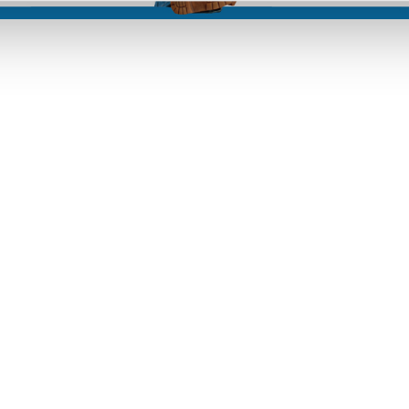
tà, anche le
da almeno due
e piscine fino
ze sopra bar e
ervate alle
scine,
 e 80,
ggio, senza
chi d’acqua.
pato dalla
iminata una
ture esistenti.
gholvaad, il
tare la
mi costruiti
e l’offerta
i visitatori,
ivo. La variante
lo, ma soltanto
imensioni. Il