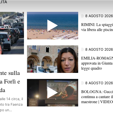
LITÀ
8 AGOSTO 2026
RIMINI: La spiaggi
via libera alle pisc
8 AGOSTO 2026
EMILIA-ROMAGNA
approvata in Giunta 
legge quadro
e sulla
a Forlì e
8 AGOSTO 2026
oda
BOLOGNA: Guccini,
continua a cantare i
e 14 circa, il
maestrone | VIDEO
nto tra Faenza
opo un