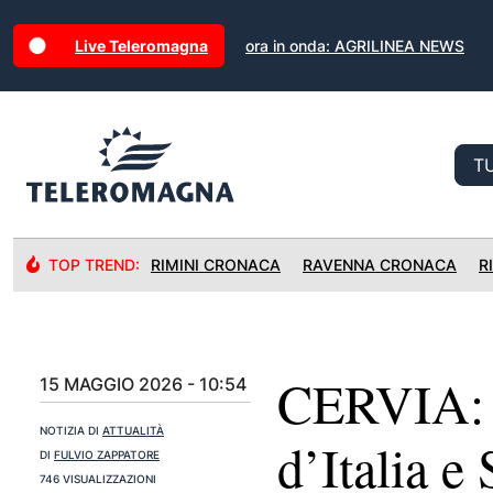
Live Teleromagna
ora in onda: AGRILINEA NEWS
TOP TREND:
RIMINI CRONACA
RAVENNA CRONACA
R
CERVIA: D
15 MAGGIO 2026 - 10:54
NOTIZIA DI
ATTUALITÀ
d’Italia e
DI
FULVIO ZAPPATORE
746 VISUALIZZAZIONI