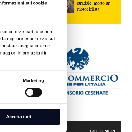
 svolgerà il
stradale, morto un
Informazioni sui cookie
motociclista
gara tra
 dalla
okie di terze parti che non
di
e la migliore esperienza sul
no il
 impostare adeguatamente il
l porto, con
maggiori informazioni in
Marketing
Accetta tutti
ATTUALITÀ
TUTTE LE NOTIZIE