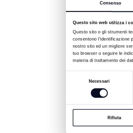
Successivamente il corteo 
Consenso
momento centrale della man
nuotatori per il suo recup
Questo sito web utilizza i c
Attenzione alle modifiche 
Questo sito o gli strumenti te
giornata di sabato per con
consentono l’identificazione p
montaggio delle strutture.
nostro sito ed un migliore se
centro e le zone coinvolt
tuo browser o seguire le indic
divieti di sosta e transito
materia di trattamento dei dat
Selezione
Necessari
del
consenso
Rifiuta