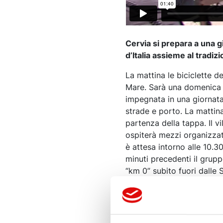
Cervia si prepara a una g
d’Italia assieme al tradiz
La mattina le biciclette de
Mare. Sarà una domenica a
impegnata in una giornata
strade e porto. La mattina
partenza della tappa. Il v
ospiterà mezzi organizzati
è attesa intorno alle 10.30
minuti precedenti il grupp
“km 0” subito fuori dalle S
Nel pomeriggio il program
prenderanno il via alle 16
seguite dalla cerimonia re