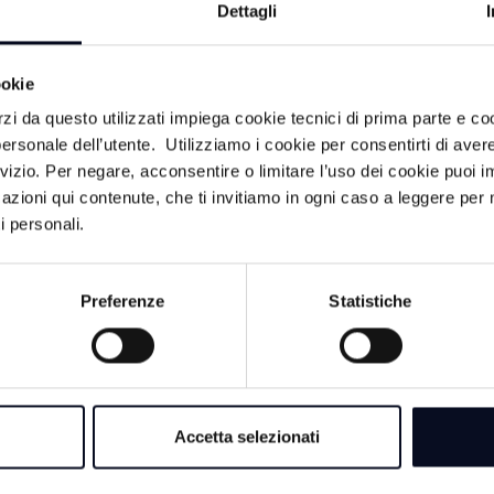
si dirigerà verso il porto canale, dove intorno alle 18.00 si
Dettagli
ifestazione: il lancio dell’anello in mare e la tradizionale 
ero.
ookie
alla viabilità. Piazza Andrea Costa sarà chiusa già a partire
rzi da questo utilizzati impiega cookie tecnici di prima parte e co
sentire l’allestimento del villaggio del Giro e le operazioni 
ersonale dell’utente. Utilizziamo i cookie per consentirti di aver
 Nella giornata di domenica ulteriori limitazioni interesseran
rvizio. Per negare, acconsentire o limitare l’uso dei cookie puoi
e dal passaggio della corsa e dal successivo corteo verso i
azioni qui contenute, che ti invitiamo in ogni caso a leggere per 
 nelle fasce orarie interessate dagli eventi.
i personali.
Preferenze
Statistiche
Accetta selezionati