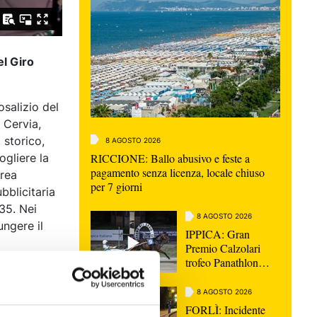
el Giro
osalizio del
 Cervia,
 storico,
8 AGOSTO 2026
RICCIONE: Ballo abusivo e feste a
ogliere la
pagamento senza licenza, locale chiuso
area
per 7 giorni
bblicitaria
.35. Nei
8 AGOSTO 2026
ungere il
IPPICA: Gran
Premio Calzolari
trofeo Panathlon
razioni
questa sera al Savio |
 in costume,
VIDEO
8 AGOSTO 2026
ovo.
FORLÌ: Incidente