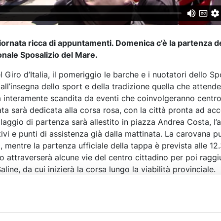
iornata ricca di appuntamenti. Domenica c’è la partenza d
ionale Sposalizio del Mare.
l Giro d’Italia, il pomeriggio le barche e i nuotatori dello Sp
ll’insegna dello sport e della tradizione quella che attende
 interamente scandita da eventi che coinvolgeranno centro
ta sarà dedicata alla corsa rosa, con la città pronta ad acc
illaggio di partenza sarà allestito in piazza Andrea Costa, l’
vi e punti di assistenza già dalla mattinata. La carovana pu
, mentre la partenza ufficiale della tappa è prevista alle 12
o attraverserà alcune vie del centro cittadino per poi raggi
aline, da cui inizierà la corsa lungo la viabilità provinciale.
ma proseguirà con invece lo Sposalizio del Mare. Le celeb
.30 in piazza Garibaldi con sbandieratori, musici e figuranti
ligiosa con la benedizione dell’anello da parte dell’arcivesc