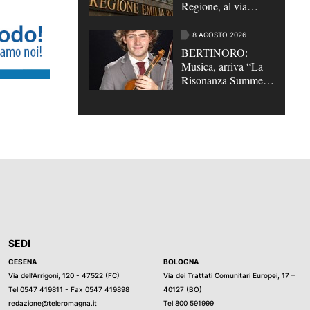
Regione, al via
quattro bandi di
assunzione per 35
8 AGOSTO 2026
posti di lavoro |
BERTINORO:
VIDEO
Musica, arriva “La
Risonanza Summer
Festival”
SEDI
CESENA
BOLOGNA
Via dell’Arrigoni, 120 - 47522 (FC)
Via dei Trattati Comunitari Europei, 17 –
Tel
0547 419811
- Fax 0547 419898
40127 (BO)
redazione@teleromagna.it
Tel
800 591999