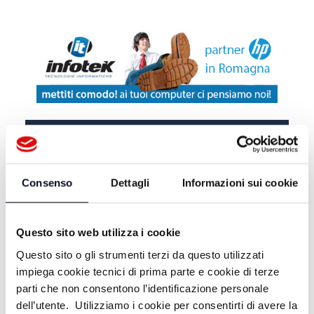
DA TELEROMAGNA
IL VANGELO DELLA GIOIA -
Consenso
Dettagli
Informazioni sui cookie
26/07/2026
IL VANGELO DELLA GIOIA -
Questo sito web utilizza i cookie
19/07/2026
Questo sito o gli strumenti terzi da questo utilizzati
impiega cookie tecnici di prima parte e cookie di terze
IL VANGELO DELLA GIOIA -
parti che non consentono l’identificazione personale
12/07/2026
dell’utente. Utilizziamo i cookie per consentirti di avere la