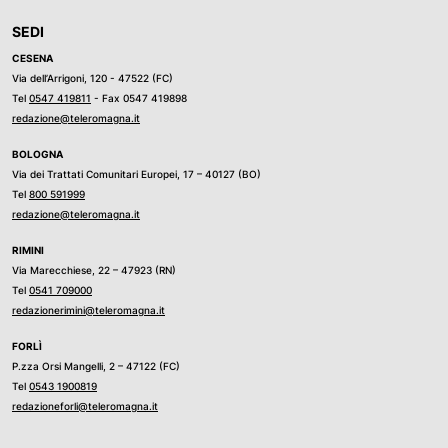
SEDI
CESENA
Via dell’Arrigoni, 120 - 47522 (FC)
Tel
0547 419811
- Fax 0547 419898
redazione@teleromagna.it
BOLOGNA
Via dei Trattati Comunitari Europei, 17 – 40127 (BO)
Tel
800 591999
redazione@teleromagna.it
RIMINI
Via Marecchiese, 22 – 47923 (RN)
Tel
0541 709000
redazionerimini@teleromagna.it
FORLÌ
P.zza Orsi Mangelli, 2 – 47122 (FC)
Tel
0543 1900819
redazioneforli@teleromagna.it