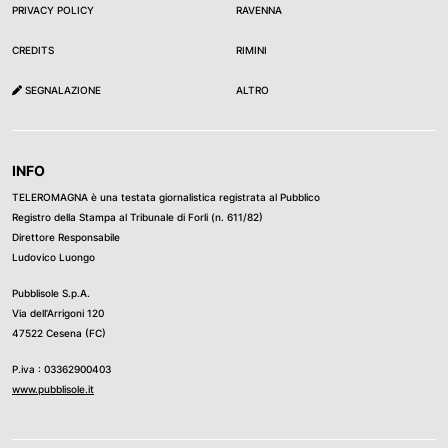
PRIVACY POLICY
RAVENNA
CREDITS
RIMINI
SEGNALAZIONE
ALTRO
INFO
TELEROMAGNA è una testata giornalistica registrata al Pubblico
Registro della Stampa al Tribunale di Forli (n. 611/82)
Direttore Responsabile
Ludovico Luongo
Pubblisole S.p.A.
Via dell’Arrigoni 120
47522 Cesena (FC)
P.iva : 03362900403
www.pubblisole.it