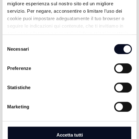
migliore esperienza sul nostro sito ed un migliore
servizio. Per negare, acconsentire o limitare l’uso dei
cookie puoi impostare adeguatamente il tuo browser o
seguire le indicazioni qui contenute, che ti invitiamo in
ogni caso a leggere per maggiori informazioni in materia
di trattamento dei dati personali.
Selezione
Necessari
del
consenso
Preferenze
ALTRE NOTIZIE
TUTTE LE NOTIZIE
Statistiche
Marketing
Accetta tutti