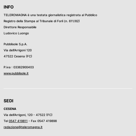
INFO
TELEROMAGNA è una testata giornalistica registrata al Pubblico
Registro della Stampa al Tribunale di Forli (n. 611/82)
Direttore Responsabile
Ludovico Luongo
Pubblisole S.p.A.
Via dell’Arrigoni 120
47522 Cesena (FC)
P.iva : 03362900403
www.pubblisole.it
SEDI
CESENA
Via dell’Arrigoni, 120 - 47522 (FC)
Tel
0547 419811
- Fax 0547 419898
redazione@teleromagna.it