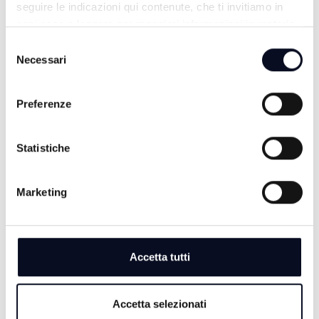
seguire le indicazioni qui contenute, che ti invitiamo in
ogni caso a leggere per maggiori informazioni in materia
di trattamento dei dati personali.
Selezione
Necessari
ALTRE NOTIZIE
del
TUTTE LE NOTIZIE
consenso
Preferenze
Statistiche
Marketing
Accetta tutti
6 AGOSTO 2026
CALCIO: Cesena, ecco Debenedetti, "Ho accettato
Accetta selezionati
subito, qui c’è grande ambizione" | VIDEO