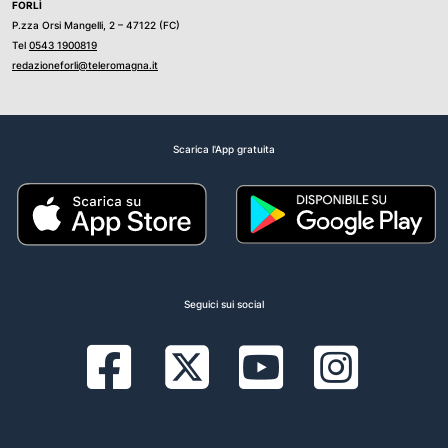
FORLÌ
P.zza Orsi Mangelli, 2 – 47122 (FC)
Tel
0543 1900819
redazioneforli@teleromagna.it
Scarica l'App gratuita
Seguici sui social