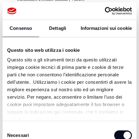
7 AGOSTO 2026
RAVENNA: Porto, crescono i traffici, +5,9% nel primo
semestre
Consenso
Dettagli
Informazioni sui cookie
Questo sito web utilizza i cookie
Questo sito o gli strumenti terzi da questo utilizzati
impiega cookie tecnici di prima parte e cookie di terze
parti che non consentono l’identificazione personale
dell’utente. Utilizziamo i cookie per consentirti di avere la
DA TELEROMAGNA
migliore esperienza sul nostro sito ed un migliore
servizio. Per negare, acconsentire o limitare l’uso dei
cookie puoi impostare adeguatamente il tuo browser o
BALAMONDOTV - 16/07/2025
seguire le indicazioni qui contenute, che ti invitiamo in
ogni caso a leggere per maggiori informazioni in materia
di trattamento dei dati personali.
Selezione
BALAMONDOTV - 09/07/2025
Necessari
del