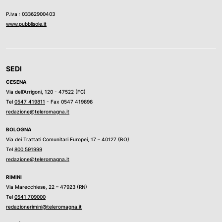
P.iva : 03362900403
www.pubblisole.it
SEDI
CESENA
Via dell’Arrigoni, 120 - 47522 (FC)
Tel
0547 419811
- Fax 0547 419898
redazione@teleromagna.it
BOLOGNA
Via dei Trattati Comunitari Europei, 17 – 40127 (BO)
Tel
800 591999
redazione@teleromagna.it
RIMINI
Via Marecchiese, 22 – 47923 (RN)
Tel
0541 709000
redazionerimini@teleromagna.it