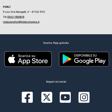
FORLÌ
P.zza Orsi Mangelli, 2 – 47122 (FC)
Tel
0543 1900819
redazioneforli@teleromagna.it
Scarica l'App gratuita
Seguici sui social