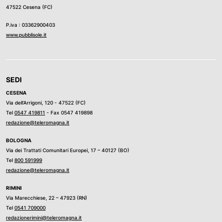
47522 Cesena (FC)
P.iva : 03362900403
www.pubblisole.it
SEDI
CESENA
Via dell’Arrigoni, 120 - 47522 (FC)
Tel
0547 419811
- Fax 0547 419898
redazione@teleromagna.it
BOLOGNA
Via dei Trattati Comunitari Europei, 17 – 40127 (BO)
Tel
800 591999
redazione@teleromagna.it
RIMINI
Via Marecchiese, 22 – 47923 (RN)
Tel
0541 709000
redazionerimini@teleromagna.it