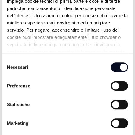
impiega cookie tecnici di prima parte e cookie di terze
parti che non consentono l’identificazione personale
dell’utente. Utilizziamo i cookie per consentirti di avere la
migliore esperienza sul nostro sito ed un migliore
SARSINA: Plautus Festival, arriva la
ATTUALITÀ
-
servizio. Per negare, acconsentire o limitare l’uso dei
commedia di Plauto “ Casina”
cookie puoi impostare adeguatamente il tuo browser o
8 GIORNI FA
seguire le indicazioni qui contenute, che ti invitiamo in
ogni caso a leggere per maggiori informazioni in materia
di trattamento dei dati personali.
Selezione
Necessari
del
consenso
Preferenze
Statistiche
Marketing