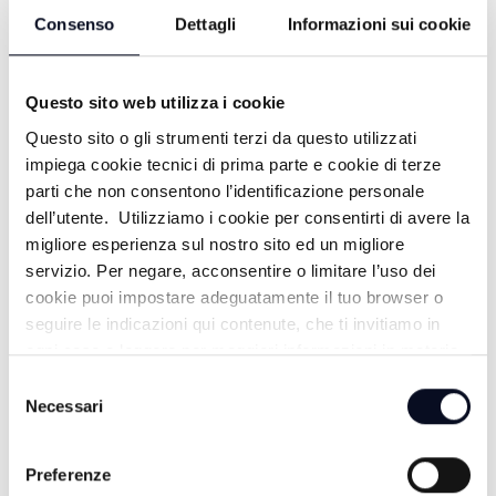
Consenso
Dettagli
Informazioni sui cookie
Questo sito web utilizza i cookie
Questo sito o gli strumenti terzi da questo utilizzati
impiega cookie tecnici di prima parte e cookie di terze
parti che non consentono l’identificazione personale
TALK 24
dell’utente. Utilizziamo i cookie per consentirti di avere la
migliore esperienza sul nostro sito ed un migliore
TUTTI I PROGRAMMI
servizio. Per negare, acconsentire o limitare l’uso dei
VAI AL PALINSESTO
cookie puoi impostare adeguatamente il tuo browser o
seguire le indicazioni qui contenute, che ti invitiamo in
ogni caso a leggere per maggiori informazioni in materia
ALTRE NOTIZIE
TUTTE LE NOTIZIE
di trattamento dei dati personali.
Selezione
Necessari
del
consenso
Preferenze