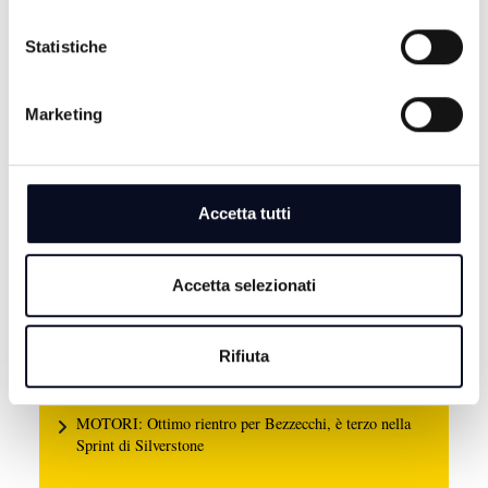
Statistiche
Marketing
8 AGOSTO 2026
Accetta tutti
CALCIO: Ravenna, si comincia a Benevento,
"Dobbiamo farci trovare pronti" | VIDEO
Accetta selezionati
8 AGOSTO 2026
GALLIPOLI: Ragazzo 19enne morto in mare, era nipote
consigliera E-R Elena Ugolini
Rifiuta
8 AGOSTO 2026
MOTORI: Ottimo rientro per Bezzecchi, è terzo nella
Sprint di Silverstone