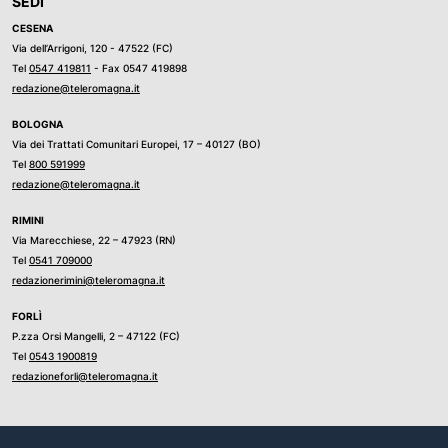
SEDI
CESENA
Via dell’Arrigoni, 120 - 47522 (FC)
Tel
0547 419811
- Fax 0547 419898
redazione@teleromagna.it
BOLOGNA
Via dei Trattati Comunitari Europei, 17 – 40127 (BO)
Tel
800 591999
redazione@teleromagna.it
RIMINI
Via Marecchiese, 22 – 47923 (RN)
Tel
0541 709000
redazionerimini@teleromagna.it
FORLÌ
P.zza Orsi Mangelli, 2 – 47122 (FC)
Tel
0543 1900819
redazioneforli@teleromagna.it