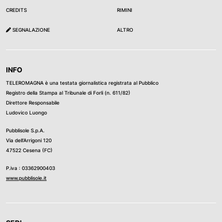
CREDITS
RIMINI
SEGNALAZIONE
ALTRO
INFO
TELEROMAGNA è una testata giornalistica registrata al Pubblico
Registro della Stampa al Tribunale di Forli (n. 611/82)
Direttore Responsabile
Ludovico Luongo
Pubblisole S.p.A.
Via dell’Arrigoni 120
47522 Cesena (FC)
P.iva : 03362900403
www.pubblisole.it