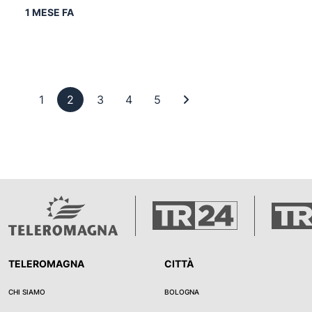
1 MESE FA
Pagina 1
Pagina 2
Pagina 3
Pagina 4
Pagina 5
Ultima pagina
1
2
3
4
5
TELEROMAGNA
CITTÀ
CHI SIAMO
BOLOGNA