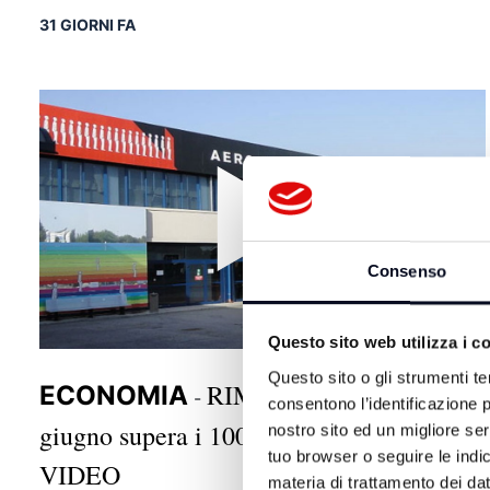
31 GIORNI FA
Consenso
Questo sito web utilizza i c
Questo sito o gli strumenti te
RIMINI: Il Fellini a
ECONOMIA
-
consentono l’identificazione p
giugno supera i 100mila passeggeri |
nostro sito ed un migliore se
tuo browser o seguire le indic
VIDEO
materia di trattamento dei dat