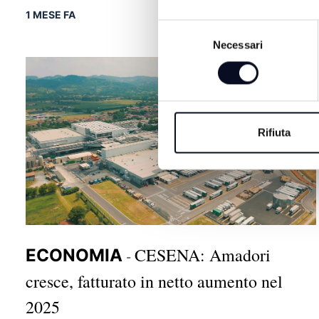
1 MESE FA
Selezione
Necessari
del
consenso
Rifiuta
CESENA: Amadori
ECONOMIA
-
cresce, fatturato in netto aumento nel
2025