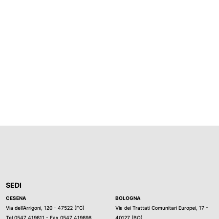
SEDI
CESENA
BOLOGNA
Via dell’Arrigoni, 120 - 47522 (FC)
Via dei Trattati Comunitari Europei, 17 –
Tel
0547 419811
- Fax 0547 419898
40127 (BO)