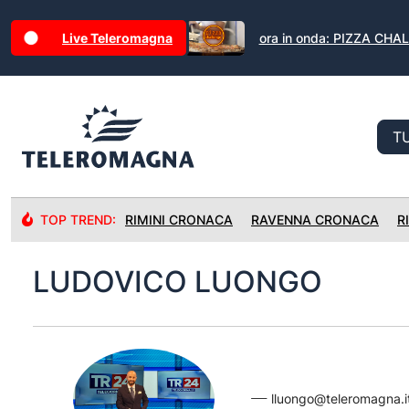
Live Teleromagna
ora in onda: PIZZA CH
TOP TREND:
RIMINI CRONACA
RAVENNA CRONACA
R
LUDOVICO LUONGO
lluongo@teleromagna.i