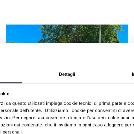
Dettagli
ookie
rzi da questo utilizzati impiega cookie tecnici di prima parte e co
BOLOGNA: Indossa una
CRONACA
-
ersonale dell’utente. Utilizziamo i cookie per consentirti di aver
parrucca per pedinare la ex, 31enne
rvizio. Per negare, acconsentire o limitare l’uso dei cookie puoi
azioni qui contenute, che ti invitiamo in ogni caso a leggere per 
finisce in carcere
i personali.