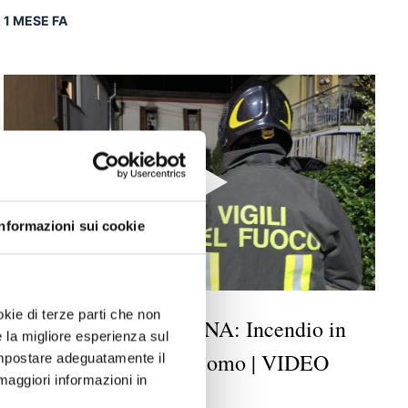
1 MESE FA
Informazioni sui cookie
okie di terze parti che non
RAVENNA: Incendio in
CRONACA
-
e la migliore esperienza sul
abitazione, muore un uomo | VIDEO
 impostare adeguatamente il
maggiori informazioni in
1 MESE FA