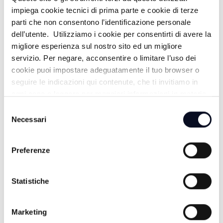
impiega cookie tecnici di prima parte e cookie di terze
parti che non consentono l’identificazione personale
dell’utente. Utilizziamo i cookie per consentirti di avere la
migliore esperienza sul nostro sito ed un migliore
servizio. Per negare, acconsentire o limitare l’uso dei
ROMAGNA: Appartamento fantasma,
ATTUALITÀ
-
cookie puoi impostare adeguatamente il tuo browser o
Codacons presenta un esposto contro Booking | VIDEO
seguire le indicazioni qui contenute, che ti invitiamo in
2 GIORNI FA
ogni caso a leggere per maggiori informazioni in materia
di trattamento dei dati personali.
Selezione
Necessari
del
consenso
Preferenze
Statistiche
Marketing