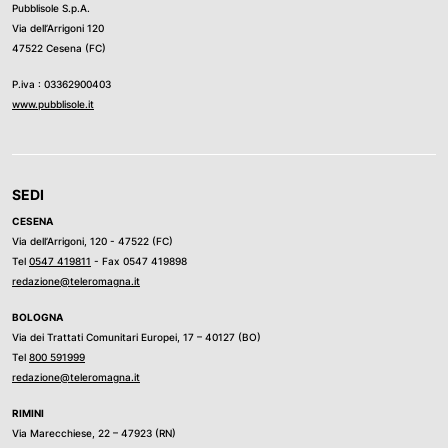
Pubblisole S.p.A.
Via dell’Arrigoni 120
47522 Cesena (FC)
P.iva : 03362900403
www.pubblisole.it
SEDI
CESENA
Via dell’Arrigoni, 120 - 47522 (FC)
Tel
0547 419811
- Fax 0547 419898
redazione@teleromagna.it
BOLOGNA
Via dei Trattati Comunitari Europei, 17 – 40127 (BO)
Tel
800 591999
redazione@teleromagna.it
RIMINI
Via Marecchiese, 22 – 47923 (RN)