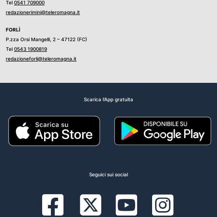
Tel
0541 709000
redazionerimini@teleromagna.it
FORLÌ
P.zza Orsi Mangelli, 2 – 47122 (FC)
Tel
0543 1900819
redazioneforli@teleromagna.it
Scarica l'App gratuita
Seguici sui social