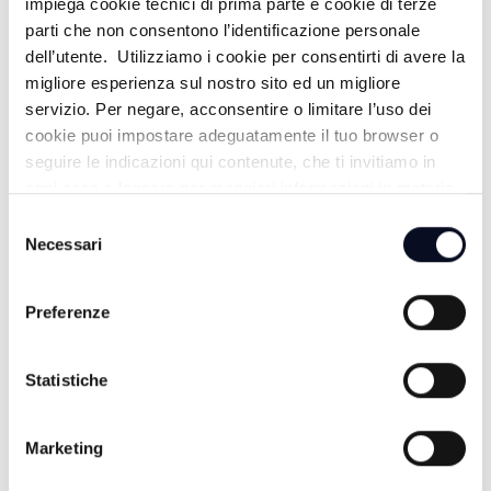
impiega cookie tecnici di prima parte e cookie di terze
parti che non consentono l’identificazione personale
dell’utente. Utilizziamo i cookie per consentirti di avere la
migliore esperienza sul nostro sito ed un migliore
CALCIO: Ravenna, ufficiale l'arrivo di Edoardo
SPORT
-
servizio. Per negare, acconsentire o limitare l’uso dei
Duca dalla Juve Stabia
cookie puoi impostare adeguatamente il tuo browser o
1 GIORNO FA
seguire le indicazioni qui contenute, che ti invitiamo in
ogni caso a leggere per maggiori informazioni in materia
di trattamento dei dati personali.
Selezione
Necessari
del
consenso
Preferenze
Statistiche
Marketing