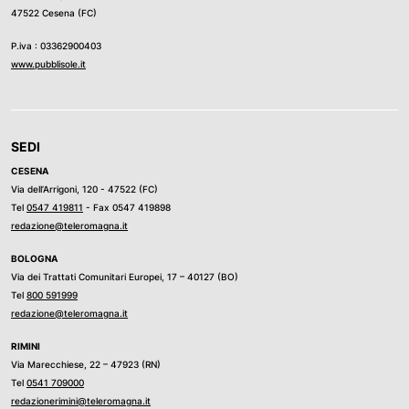
47522 Cesena (FC)
P.iva : 03362900403
www.pubblisole.it
SEDI
CESENA
Via dell’Arrigoni, 120 - 47522 (FC)
Tel
0547 419811
- Fax 0547 419898
redazione@teleromagna.it
BOLOGNA
Via dei Trattati Comunitari Europei, 17 – 40127 (BO)
Tel
800 591999
redazione@teleromagna.it
RIMINI
Via Marecchiese, 22 – 47923 (RN)
Tel
0541 709000
redazionerimini@teleromagna.it