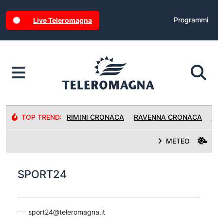
Programmi
Live Teleromagna
TOP TREND:
RIMINI CRONACA
RAVENNA CRONACA
R
METEO
SPORT24
sport24@teleromagna.it