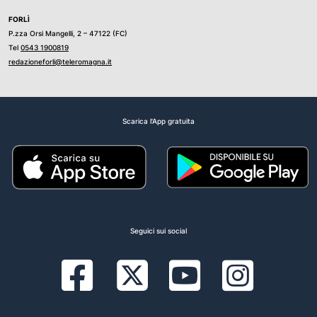
FORLÌ
P.zza Orsi Mangelli, 2 – 47122 (FC)
Tel
0543 1900819
redazioneforli@teleromagna.it
Scarica l'App gratuita
Seguici sui social