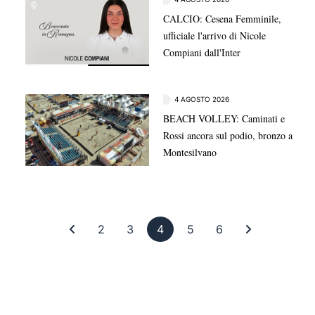
CALCIO: Cesena Femminile,
ufficiale l'arrivo di Nicole
Compiani dall'Inter
4 AGOSTO 2026
BEACH VOLLEY: Caminati e
Rossi ancora sul podio, bronzo a
Montesilvano
Prima pagina
Pagina 2
Pagina 3
Pagina 4
Pagina 5
Pagina 6
Ultima pagi
2
3
4
5
6