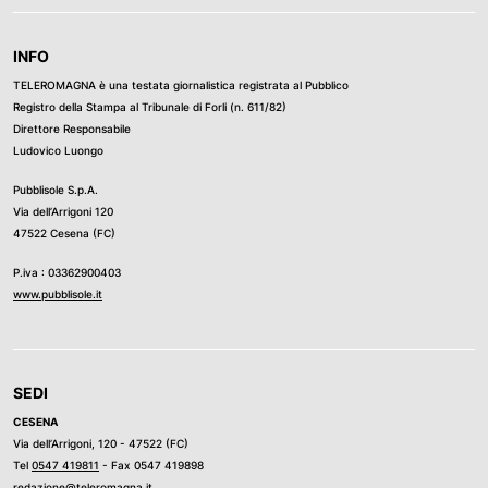
INFO
TELEROMAGNA è una testata giornalistica registrata al Pubblico
Registro della Stampa al Tribunale di Forli (n. 611/82)
Direttore Responsabile
Ludovico Luongo
Pubblisole S.p.A.
Via dell’Arrigoni 120
47522 Cesena (FC)
P.iva : 03362900403
www.pubblisole.it
SEDI
CESENA
Via dell’Arrigoni, 120 - 47522 (FC)
Tel
0547 419811
- Fax 0547 419898
redazione@teleromagna.it