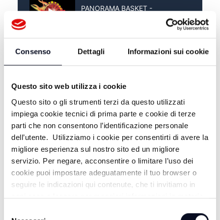
PANORAMA BASKET -
02/06/2026
PANORAMA BASKET -
27/05/2026
Consenso
Dettagli
Informazioni sui cookie
Questo sito web utilizza i cookie
Questo sito o gli strumenti terzi da questo utilizzati
impiega cookie tecnici di prima parte e cookie di terze
parti che non consentono l’identificazione personale
dell’utente. Utilizziamo i cookie per consentirti di avere la
migliore esperienza sul nostro sito ed un migliore
servizio. Per negare, acconsentire o limitare l’uso dei
cookie puoi impostare adeguatamente il tuo browser o
seguire le indicazioni qui contenute, che ti invitiamo in
ALTRE NOTIZIE
TUTTE LE NOTIZIE
ogni caso a leggere per maggiori informazioni in materia
di trattamento dei dati personali.
Selezione