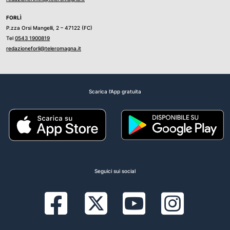
FORLÌ
P.zza Orsi Mangelli, 2 – 47122 (FC)
Tel
0543 1900819
redazioneforli@teleromagna.it
Scarica l'App gratuita
Seguici sui social