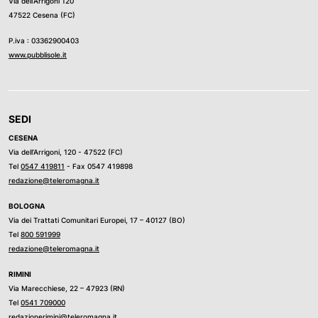
Via dell’Arrigoni 120
47522 Cesena (FC)
P.iva : 03362900403
www.pubblisole.it
SEDI
CESENA
Via dell’Arrigoni, 120 - 47522 (FC)
Tel
0547 419811
- Fax 0547 419898
redazione@teleromagna.it
BOLOGNA
Via dei Trattati Comunitari Europei, 17 – 40127 (BO)
Tel
800 591999
redazione@teleromagna.it
RIMINI
Via Marecchiese, 22 – 47923 (RN)
Tel
0541 709000
redazionerimini@teleromagna.it