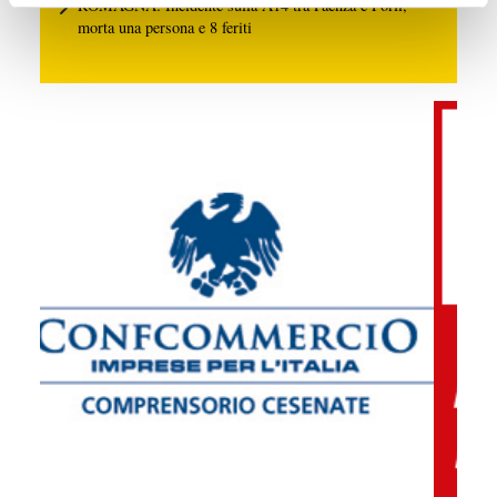
ROMAGNA: Incidente sulla A14 tra Faenza e Forlì,
morta una persona e 8 feriti