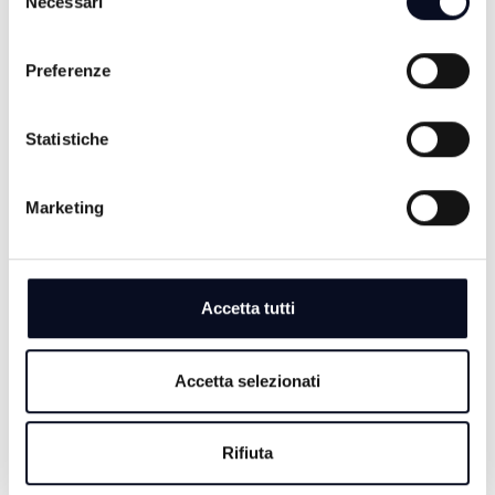
Necessari
del
consenso
Preferenze
Statistiche
Marketing
8 AGOSTO 2026
CALCIO: Ravenna, si comincia a Benevento,
Accetta tutti
"Dobbiamo farci trovare pronti" | VIDEO
8 AGOSTO 2026
Accetta selezionati
MOTORI: Ottimo rientro per Bezzecchi, è terzo nella
Sprint di Silverstone
Rifiuta
8 AGOSTO 2026