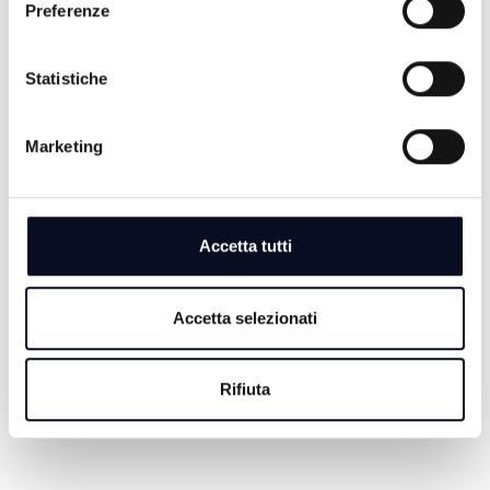
Preferenze
Statistiche
7 AGOSTO 2026
Marketing
CESENA: Trevi, utile in crescita nel primo semestre,
risanamento completato | VIDEO
7 AGOSTO 2026
Accetta tutti
VOLLEY: Volley Club Cesena, arriva la schiacciatrice
Francesca Folli
Accetta selezionati
7 AGOSTO 2026
RIMINI: Italian Exhibition Group, primo semestre,
ricavi in aumento del 9%
Rifiuta