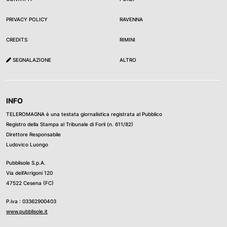
PRIVACY POLICY
RAVENNA
CREDITS
RIMINI
SEGNALAZIONE
ALTRO
INFO
TELEROMAGNA è una testata giornalistica registrata al Pubblico
Registro della Stampa al Tribunale di Forli (n. 611/82)
Direttore Responsabile
Ludovico Luongo
Pubblisole S.p.A.
Via dell’Arrigoni 120
47522 Cesena (FC)
P.iva : 03362900403
www.pubblisole.it