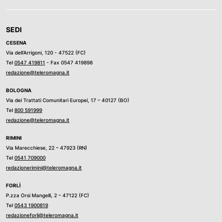
SEDI
CESENA
Via dell’Arrigoni, 120 - 47522 (FC)
Tel
0547 419811
- Fax 0547 419898
redazione@teleromagna.it
BOLOGNA
Via dei Trattati Comunitari Europei, 17 – 40127 (BO)
Tel
800 591999
redazione@teleromagna.it
RIMINI
Via Marecchiese, 22 – 47923 (RN)
Tel
0541 709000
redazionerimini@teleromagna.it
FORLÌ
P.zza Orsi Mangelli, 2 – 47122 (FC)
Tel
0543 1900819
redazioneforli@teleromagna.it