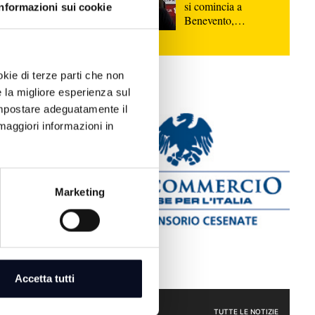
si comincia a
Informazioni sui cookie
Benevento,
"Dobbiamo farci
trovare pronti" |
VIDEO
okie di terze parti che non
e la migliore esperienza sul
 impostare adeguatamente il
maggiori informazioni in
Marketing
 pubbliche
iti ed
Accetta tutti
lecito | FOTO
CRONACA
TUTTE LE NOTIZIE