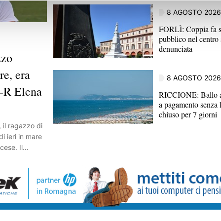
8 AGOSTO 2026
FORLÌ: Coppia fa s
pubblico nel centro 
denunciata
zzo
e, era
8 AGOSTO 2026
E-R Elena
RICCIONE: Ballo ab
a pagamento senza l
chiuso per 7 giorni
il ragazzo di
i ieri in mare
cese. Il
e della
olini,
la Regione per
ioni, ed era in
amici. Il
no insieme a un