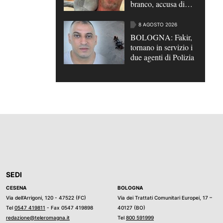
branco, accusa di
omicidio per futili
motivi | VIDEO
8 AGOSTO 2026
BOLOGNA: Fakir,
tornano in servizio i
due agenti di Polizia
SEDI
CESENA
BOLOGNA
Via dell’Arrigoni, 120 - 47522 (FC)
Via dei Trattati Comunitari Europei, 17 –
Tel
0547 419811
- Fax 0547 419898
40127 (BO)
redazione@teleromagna.it
Tel
800 591999