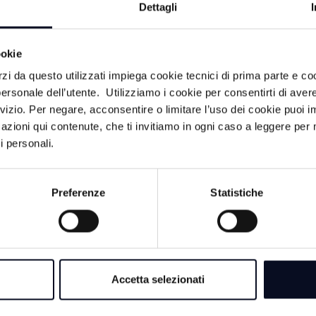
Dettagli
 indizi a carico dell'indagato.
ookie
rzi da questo utilizzati impiega cookie tecnici di prima parte e co
ersonale dell’utente. Utilizziamo i cookie per consentirti di aver
rvizio. Per negare, acconsentire o limitare l’uso dei cookie puoi
azioni qui contenute, che ti invitiamo in ogni caso a leggere per 
i personali.
Preferenze
Statistiche
ACA
8 AGOSTO 2026
RAVENNA: Spiagge
trasformate in depos
Accetta selezionati
occupate in modo il