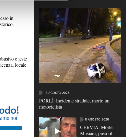
esso in
storico,
usivo e feste
icenza, locale
8 AGOSTO 2026
FORLÌ: Incidente stradale, morto un
motociclista
8 AGOSTO 2026
CERVIA: Morte
Musiani, preso il