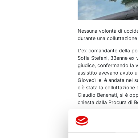
Nessuna volontà di uccider
durante una colluttazione n
L'ex comandante della pol
Sofia Stefani, 33enne ex 
giudice, confermando la ve
assistito avevano avuto un
Giovedì lei è andata nel s
c'è stata la colluttazione 
Claudio Benenati, si è opp
chiesta dalla Procura di 
l Gip del tribunale di Bo
Giampiero Gualandi, 62enn
dell'omicidio di Sofia Stefa
giudice ha quindi accolto l