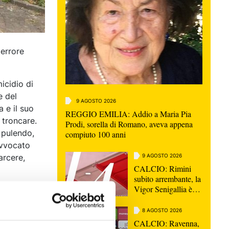
 errore
icidio di
e del
9 AGOSTO 2026
 e il suo
REGGIO EMILIA: Addio a Maria Pia
 troncare.
Prodi, sorella di Romano, aveva appena
a pulendo,
compiuto 100 anni
 avvocato
arcere,
9 AGOSTO 2026
CALCIO: Rimini
subito arrembante, la
Vigor Senigallia è
carcere per
abbattuta sull'1-4
cusato
8 AGOSTO 2026
gatorio, il
CALCIO: Ravenna,
inieri,