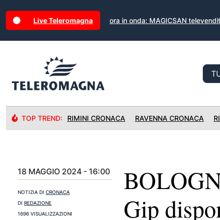
Live Teleromagna
ora in onda: MAGICSAN televendi
TOP TREND:
RIMINI CRONACA
RAVENNA CRONACA
R
BOLOGNA: 
18 MAGGIO 2024 - 16:00
NOTIZIA DI
CRONACA
Gip dispon
DI
REDAZIONE
1696 VISUALIZZAZIONI