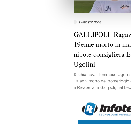
8 AGOSTO 2026
GALLIPOLI: Raga
19enne morto in mar
nipote consigliera 
Ugolini
Si chiamava Tommaso Ugolini, 
19 anni morto nel pomeriggio d
a Rivabella, a Gallipoli, nel Lec
giovane, bolognese, è il nipot
consigliera regionale, Elena Ug
candidata alla presidenza del
il centrodestra alla scorse elez
vacanza in Salento con alcuni 
giovane stava facendo il bag