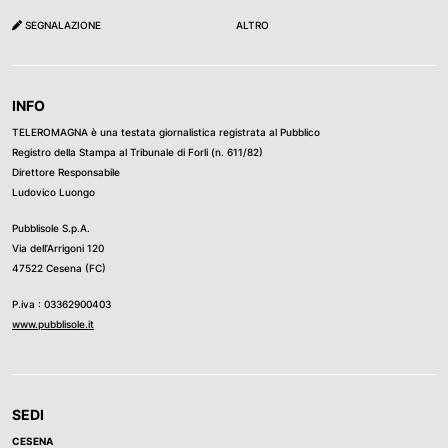
SEGNALAZIONE
ALTRO
INFO
TELEROMAGNA è una testata giornalistica registrata al Pubblico
Registro della Stampa al Tribunale di Forli (n. 611/82)
Direttore Responsabile
Ludovico Luongo
Pubblisole S.p.A.
Via dell’Arrigoni 120
47522 Cesena (FC)
P.iva : 03362900403
www.pubblisole.it
SEDI
CESENA