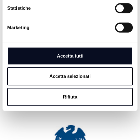
Statistiche
6 AGOSTO 2026
RIMINI: Morto Buffagni, rilanciò 'Peter Pan'e 'Villa
Marketing
delle Rose'
5 AGOSTO 2026
CALCIO: Eccellenza, Rimini e Spal in gironi diversi
Accetta tutti
5 AGOSTO 2026
CALCIO: Il Tropical Coriano giocherà nel campionato
Accetta selezionati
di Serie D
Rifiuta