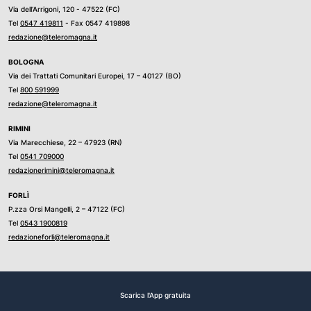
Via dell’Arrigoni, 120 - 47522 (FC)
Tel
0547 419811
- Fax 0547 419898
redazione@teleromagna.it
BOLOGNA
Via dei Trattati Comunitari Europei, 17 – 40127 (BO)
Tel
800 591999
redazione@teleromagna.it
RIMINI
Via Marecchiese, 22 – 47923 (RN)
Tel
0541 709000
redazionerimini@teleromagna.it
FORLÌ
P.zza Orsi Mangelli, 2 – 47122 (FC)
Tel
0543 1900819
redazioneforli@teleromagna.it
Scarica l'App gratuita