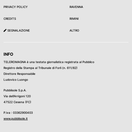
PRIVACY POLICY
RAVENNA
CREDITS
RIMINI
SEGNALAZIONE
ALTRO
INFO
TELEROMAGNA è una testata giornalistica registrata al Pubblico
Registro della Stampa al Tribunale di Forli (n. 611/82)
Direttore Responsabile
Ludovico Luongo
Pubblisole S.p.A.
Via dell’Arrigoni 120
47522 Cesena (FC)
P.iva : 03362900403
www.pubblisole.it