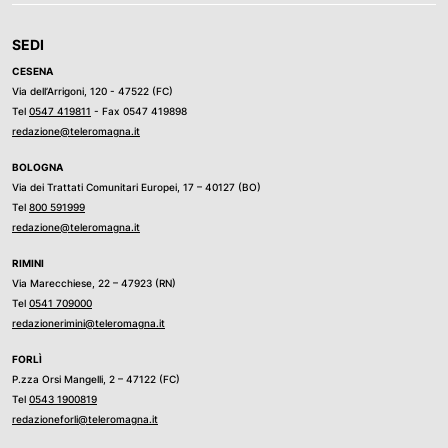
SEDI
CESENA
Via dell’Arrigoni, 120 - 47522 (FC)
Tel
0547 419811
- Fax 0547 419898
redazione@teleromagna.it
BOLOGNA
Via dei Trattati Comunitari Europei, 17 – 40127 (BO)
Tel
800 591999
redazione@teleromagna.it
RIMINI
Via Marecchiese, 22 – 47923 (RN)
Tel
0541 709000
redazionerimini@teleromagna.it
FORLÌ
P.zza Orsi Mangelli, 2 – 47122 (FC)
Tel
0543 1900819
redazioneforli@teleromagna.it