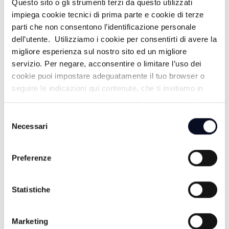
Questo sito o gli strumenti terzi da questo utilizzati
impiega cookie tecnici di prima parte e cookie di terze
parti che non consentono l’identificazione personale
dell’utente. Utilizziamo i cookie per consentirti di avere la
migliore esperienza sul nostro sito ed un migliore
servizio. Per negare, acconsentire o limitare l’uso dei
cookie puoi impostare adeguatamente il tuo browser o
seguire le indicazioni qui contenute, che ti invitiamo in
ogni caso a leggere per maggiori informazioni in materia
di trattamento dei dati personali.
Selezione
Necessari
del
consenso
7 AGOSTO 2026
ROMAGNA: Appartamento fantasma, Codacons
Preferenze
presenta un esposto contro Booking
7 AGOSTO 2026
Statistiche
EMILIA-ROMAGNA: Allarme caldo, Po in secca e
Foreste Casentinesi a rischio incendi | VIDEO
Marketing