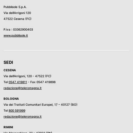
Pubblisole S.p.A.
Via dell’Arrigoni 120
47522 Cesena (FC)
P.iva : 03362900403
www.pubblisole.it
SEDI
CESENA
Via dell’Arrigoni, 120 - 47522 (FC)
Tel
0547 419811
- Fax 0547 419898
redazione@teleromagna.it
BOLOGNA
Via dei Trattati Comunitari Europei, 17 – 40127 (BO)
Tel
800 591999
redazione@teleromagna.it
RIMINI