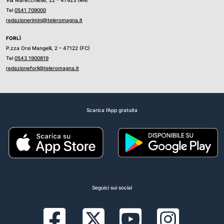
Via Marecchiese, 22 – 47923 (RN)
Tel
0541 709000
redazionerimini@teleromagna.it
FORLÌ
P.zza Orsi Mangelli, 2 – 47122 (FC)
Tel
0543 1900819
redazioneforli@teleromagna.it
Scarica l'App gratuita
Seguici sui social