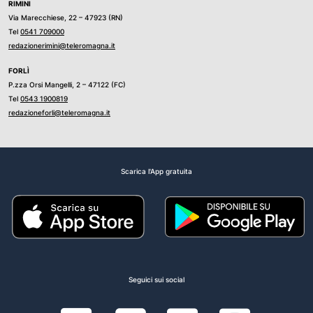
RIMINI
Via Marecchiese, 22 – 47923 (RN)
Tel
0541 709000
redazionerimini@teleromagna.it
FORLÌ
P.zza Orsi Mangelli, 2 – 47122 (FC)
Tel
0543 1900819
redazioneforli@teleromagna.it
Scarica l'App gratuita
Seguici sui social