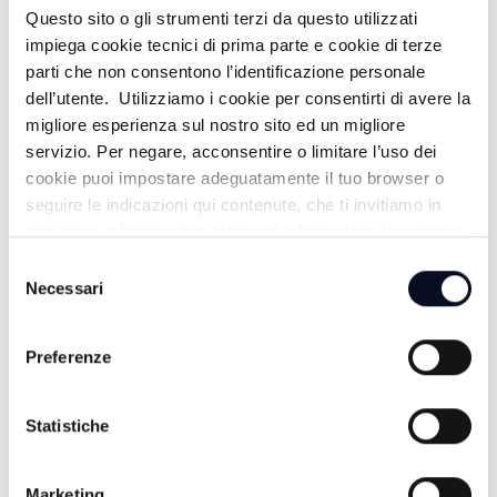
Questo sito o gli strumenti terzi da questo utilizzati
impiega cookie tecnici di prima parte e cookie di terze
parti che non consentono l’identificazione personale
dell’utente. Utilizziamo i cookie per consentirti di avere la
migliore esperienza sul nostro sito ed un migliore
servizio. Per negare, acconsentire o limitare l’uso dei
cookie puoi impostare adeguatamente il tuo browser o
seguire le indicazioni qui contenute, che ti invitiamo in
ogni caso a leggere per maggiori informazioni in materia
di trattamento dei dati personali.
Selezione
Necessari
del
consenso
7 AGOSTO 2026
Preferenze
RIMINI: Addio dei frati dopo 500 anni, “ma la mensa
dei poveri continua” | VIDEO
Statistiche
7 AGOSTO 2026
BASKET: La Start Romagna Cup porta la Virtus
Bologna sul parquet di Rimini
Marketing