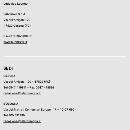
Ludovico Luongo
Pubblisole S.p.A.
Via dell’Arrigoni 120
47522 Cesena (FC)
P.iva : 03362900403
www.pubblisole.it
SEDI
CESENA
Via dell’Arrigoni, 120 - 47522 (FC)
Tel
0547 419811
- Fax 0547 419898
redazione@teleromagna.it
BOLOGNA
Via dei Trattati Comunitari Europei, 17 – 40127 (BO)
Tel
800 591999
redazione@teleromagna.it