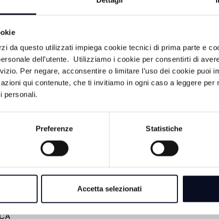
Dettagli
a spiegato l'anziano.
emuta, secondo la Procura, da Bianchi che ne aveva mess
ookie
a al quale la donna la sera dell'omicidio inviò una serie di
ssione giudiziaria che si sarebbe tenuta all'indomani. Senti
rzi da questo utilizzati impiega cookie tecnici di prima parte e co
egazione Andrea Mengucci. "Il tradimento è un peccato gra
ersonale dell’utente. Utilizziamo i cookie per consentirti di aver
rea Guidi e affermativa è stata la risposta del testimone. "
rvizio. Per negare, acconsentire o limitare l’uso dei cookie puoi
ne di Geova dal gennaio 2024", ha specificato il testimone.
azioni qui contenute, che ti invitiamo in ogni caso a leggere per 
 novembre alle 9 per sentire Giuliano Saponi, e il fratello de
i personali.
Preferenze
Statistiche
Accetta selezionati
ACA