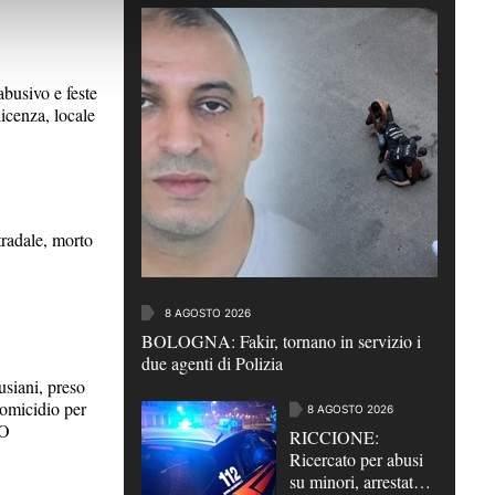
usivo e feste
icenza, locale
radale, morto
8 AGOSTO 2026
BOLOGNA: Fakir, tornano in servizio i
due agenti di Polizia
iani, preso
 omicidio per
8 AGOSTO 2026
EO
RICCIONE:
Ricercato per abusi
su minori, arrestato