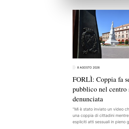
8 AGOSTO 2026
FORLÌ: Coppia fa se
pubblico nel centro 
denunciata
"Mi è stato inviato un video c
una coppia di cittadini mentr
espliciti atti sessuali in pieno 
centro storico di Forlì, in uno