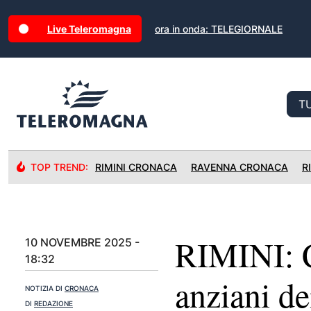
Live Teleromagna
ora in onda: TELEGIORNALE
TOP TREND:
RIMINI CRONACA
RAVENNA CRONACA
R
RIMINI: Ca
10 NOVEMBRE 2025 -
18:32
anziani de
NOTIZIA DI
CRONACA
DI
REDAZIONE