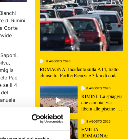
Bianchi
e di Rimini
la Corte
avide
 Saponi,
8 AGOSTO 2026
ilva,
ROMAGNA: Incidente sulla A14, tratto
miglia
chiuso tra Forlì e Faenza e 3 km di coda
iele Paci
 se il 4
8 AGOSTO 2026
 del
RIMINI: La spiaggia
Manuela
che cambia, via
libera alle piscine |
VIDEO
 essere
8 AGOSTO 2026
i di Geova
EMILIA-
ari
ROMAGNA: