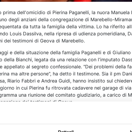
no prima dell'omicidio di Pierina Paganelli, la nuora Manuela 
uno degli anziani della congregazione di Marebello-Miramar
quentata da tutta la famiglia della vittima. Lo ha riferito al
ndo Louis Dassilva, nella ripresa di udienza pomeridiana, D
ni dei testimoni di Geova di Marebello.
i e della situazione della famiglia Paganelli e di Giuliano
ito della Bianchi, legata da una relazione con l'imputato Dass
e appellato al segreto confessionale. "Dei problemi della fa
ina ma altre persone", ha detto il testimone. Sia il pm Dan
sa, Riario Fabbri e Andrea Guidi, hanno insistito sul chiedere
 giorno in cui Pierina fu ritrovata cadavere nel garage di via
ogramma una riunione del comitato giudiziario, a carico di 
gregazione dei testimoni di Geova.
he il tradimento della Bianchi con Dassilva sarebbe potuto
della donna dalla congregazione "per cui gli altri testimon
rto sociale con chi viene allontanato, ma i rapporti famili