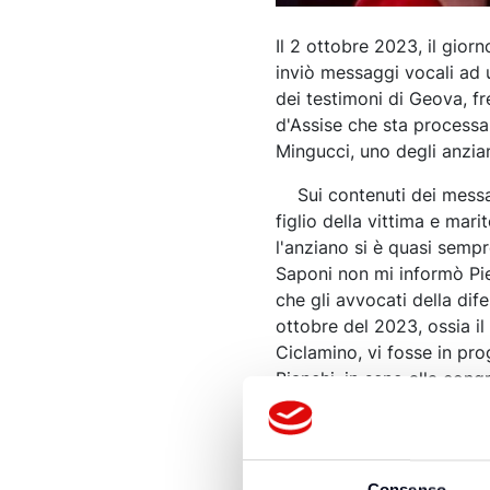
Il 2 ottobre 2023, il gior
inviò messaggi vocali ad 
dei testimoni di Geova, fre
d'Assise che sta processa
Mingucci, uno degli anzia
Sui contenuti dei messagg
figlio della vittima e mar
l'anziano si è quasi sempr
Saponi non mi informò Pier
che gli avvocati della dife
ottobre del 2023, ossia il
Ciclamino, vi fosse in pr
Bianchi, in seno alla con
Il punto in questione è c
motivo di allontanamento 
smettono di avere un rappo