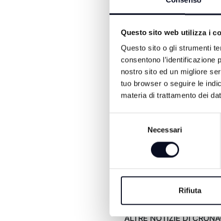
Consenso
continuano come prima", h
Una circostanza molto t
Questo sito web utilizza i c
corrente lo stesso Dassilv
sulla riunione della commi
Questo sito o gli strumenti te
altro anziano della congr
consentono l’identificazione p
chiesto dal difensore And
nostro sito ed un migliore se
Bianchi non è più testimo
tuo browser o seguire le indic
stata poi aggiornata al 17
materia di trattamento dei dat
Loris Bianchi.
Selezione
Necessari
del
consenso
Rifiuta
ALTRE NOTIZIE DI CRON