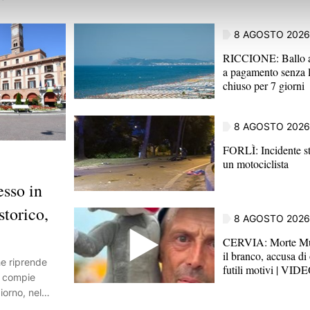
8 AGOSTO 2026
RICCIONE: Ballo ab
a pagamento senza l
chiuso per 7 giorni
8 AGOSTO 2026
FORLÌ: Incidente st
un motociclista
sso in
storico,
8 AGOSTO 2026
CERVIA: Morte Mus
il branco, accusa di
he riprende
futili motivi | VID
e compie
giorno, nel
 spazio pubblico