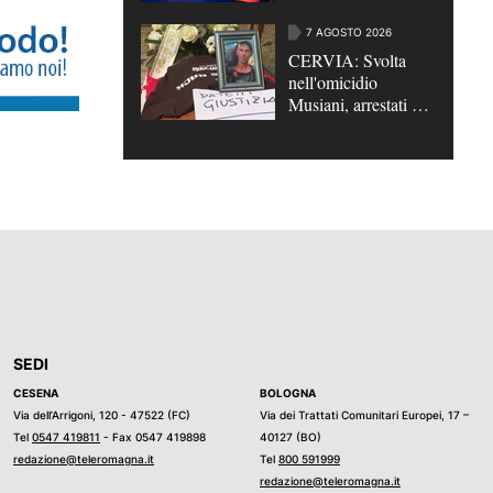
21enne iraniano
7 AGOSTO 2026
CERVIA: Svolta
nell'omicidio
Musiani, arrestati 4
giovani di Forlì
SEDI
CESENA
BOLOGNA
Via dell’Arrigoni, 120 - 47522 (FC)
Via dei Trattati Comunitari Europei, 17 –
Tel
0547 419811
- Fax 0547 419898
40127 (BO)
redazione@teleromagna.it
Tel
800 591999
redazione@teleromagna.it