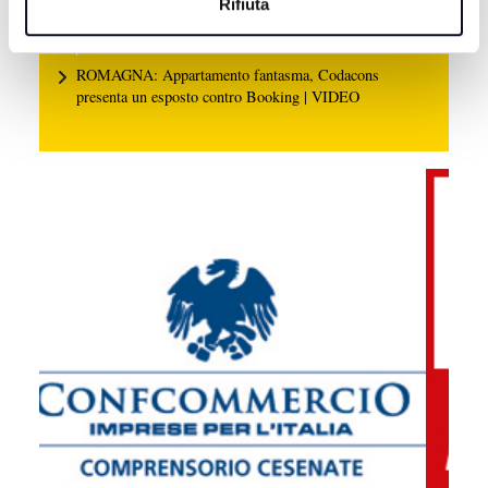
"motore di rilancio" | VIDEO
Rifiuta
7 AGOSTO 2026
ROMAGNA: Appartamento fantasma, Codacons
presenta un esposto contro Booking | VIDEO