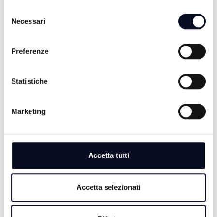
ALTRE NOTIZIE
TUTTE LE NOTIZIE
di trattamento dei dati personali.
Selezione
Necessari
del
consenso
Preferenze
Statistiche
Marketing
7 AGOSTO 2026
Accetta tutti
IPPICA: Fireball Bi è la favorita nel clou dei questa
sera al Savio | VIDEO
Accetta selezionati
7 AGOSTO 2026
RAVENNA: Fine cantieri PNRR, 45mln per le scuole,