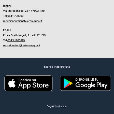
RIMINI
Via Marecchiese, 22 – 47923 (RN)
Tel
0541 709000
redazionerimini@teleromagna.it
FORLÌ
P.zza Orsi Mangelli, 2 – 47122 (FC)
Tel
0543 1900819
redazioneforli@teleromagna.it
Scarica l'App gratuita
Seguici sui social