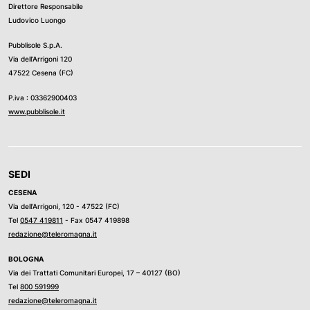
Direttore Responsabile
Ludovico Luongo
Pubblisole S.p.A.
Via dell’Arrigoni 120
47522 Cesena (FC)
P.iva : 03362900403
www.pubblisole.it
SEDI
CESENA
Via dell’Arrigoni, 120 - 47522 (FC)
Tel
0547 419811
- Fax 0547 419898
redazione@teleromagna.it
BOLOGNA
Via dei Trattati Comunitari Europei, 17 – 40127 (BO)
Tel
800 591999
redazione@teleromagna.it