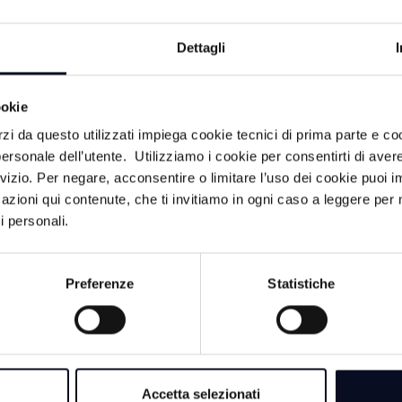
o dei Vigili del fuoco per liberarlo, l’uomo è stato intubato
o all’ospedale Bufalini di Cesena.
Dettagli
 un massiccio dispiegamento di soccorsi: diverse ambulanze 
tero, insieme alle squadre dei Vigili del fuoco di Ravenna e
ookie
a Polizia locale di Ravenna si sono occupati dei rilievi, men
rzi da questo utilizzati impiega cookie tecnici di prima parte e co
ute per la gestione della viabilità.
ersonale dell’utente. Utilizziamo i cookie per consentirti di aver
zione: la statale Romea è stata chiusa in entrambe le direzion
rvizio. Per negare, acconsentire o limitare l’uso dei cookie puoi
i di rimozione dei mezzi incidentati e di ripristino della ca
azioni qui contenute, che ti invitiamo in ogni caso a leggere per 
la mattinata.
i personali.
 dinamica dell’incidente sono tuttora in corso.
Preferenze
Statistiche
Accetta selezionati