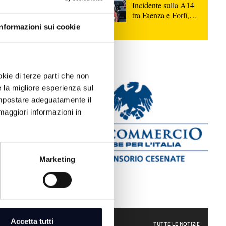
Incidente sulla A14
 e
tra Faenza e Forlì,
morta una persona e
Informazioni sui cookie
8 feriti
del 118,
tre le
okie di terze parti che non
e la migliore esperienza sul
i tra il km
 impostare adeguatamente il
rreggiata
maggiori informazioni in
Marketing
Accetta tutti
CRONACA
TUTTE LE NOTIZIE