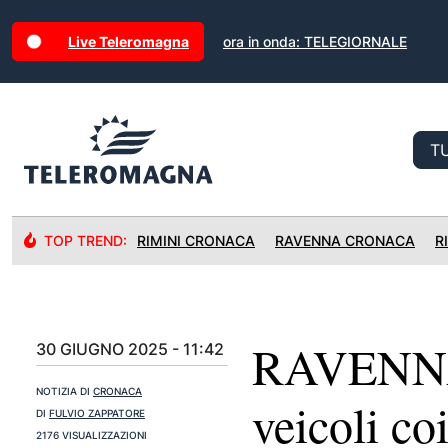
Live Teleromagna
ora in onda: TELEGIORNALE
TOP TREND:
RIMINI CRONACA
RAVENNA CRONACA
R
RAVENNA:
30 GIUGNO 2025 - 11:42
NOTIZIA DI
CRONACA
veicoli coi
DI
FULVIO ZAPPATORE
2176 VISUALIZZAZIONI