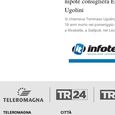
nipote consigliera 
Ugolini
Si chiamava Tommaso Ugolini, 
19 anni morto nel pomeriggio d
a Rivabella, a Gallipoli, nel Lec
giovane, bolognese, è il nipot
consigliera regionale, Elena Ug
candidata alla presidenza del
il centrodestra alla scorse elez
vacanza in Salento con alcuni 
giovane stava facendo il bag
compagno quando improvvis
scomparso tra le onde. Notata
dell'amico, il ragazzo che era c
acqua ha lanciato l'allarme, f
la macchina dei soccorsi. Due 
sono tuffati per recuperare il
riportarlo a riva dove sono iniz
manovre di rianimazione, alle 
TELEROMAGNA
CITTÀ
partecipato anche un medico 