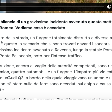
 il bilancio di un gravissimo incidente avvenuto questa matt
e Romea. Vediamo cosa è accaduto
to della strada, un furgone totalmente distrutto e diverse 
 questo lo scenario che si sono trovati davanti i soccorsi 
vissimo incidente avvenuto a Ravenna, lungo la statale Rom
Ponte Bellocchio, noto per l’intenso traffico.
uzione, ancora al vaglio delle autorità competenti, sono ri
camion, quattro automobili e un furgone. L’impatto più violen
to e un’Audi Q3, a bordo della quale viaggiavano un uomo e 
on c’è stato nulla da fare: sono deceduti sul colpo a causa 
te.
 rimaste ferite nello scontro. Tre di loro sono state traspo
avità agli ospedali di Ravenna e Cesena, mentre più preoc
ndizioni dell’autista del furgone, rimasto incastrato tra le l