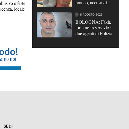
branco, accusa di
usivo e feste
omicidio per futili
icenza, locale
motivi | VIDEO
8 AGOSTO 2026
BOLOGNA: Fakir,
tornano in servizio i
due agenti di Polizia
SEDI