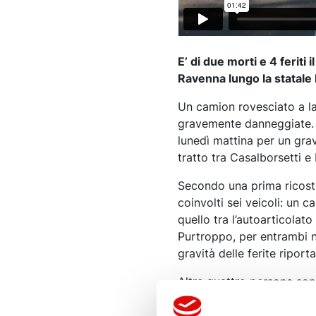
E’ di due morti e 4 feriti
Ravenna lungo la statal
Un camion rovesciato a la
gravemente danneggiate. È
lunedì mattina per un gra
tratto tra Casalborsetti e 
Secondo una prima ricostr
coinvolti sei veicoli: un 
quello tra l’autoarticola
Purtroppo, per entrambi n
gravità delle ferite riporta
Altre quattro persone sono
codice di media-bassa gr
apparse fin da subito le co