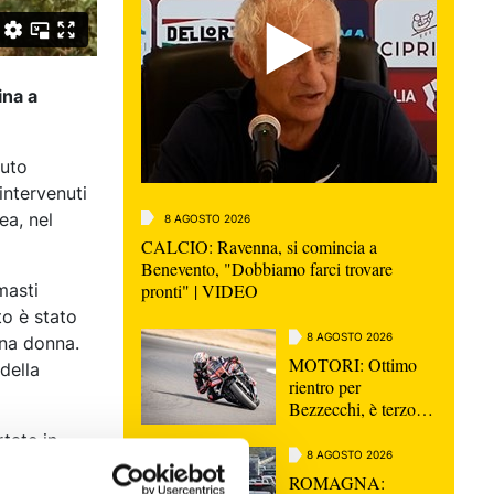
ina a
auto
intervenuti
ea, nel
8 AGOSTO 2026
CALCIO: Ravenna, si comincia a
Benevento, "Dobbiamo farci trovare
pronti" | VIDEO
masti
to è stato
8 AGOSTO 2026
una donna.
MOTORI: Ottimo
della
rientro per
Bezzecchi, è terzo
nella Sprint di
rtate in
Silverstone
8 AGOSTO 2026
cupanti sono
ROMAGNA:
amiere.