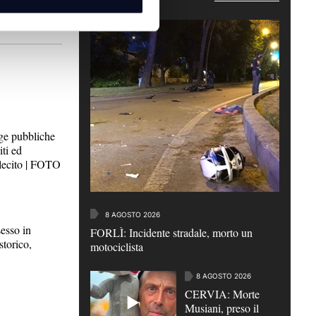
 pubbliche
iti ed
lecito | FOTO
8 AGOSTO 2026
esso in
FORLÌ: Incidente stradale, morto un
storico,
motociclista
8 AGOSTO 2026
CERVIA: Morte
Musiani, preso il