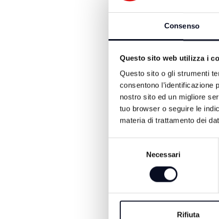
Dopo un delicato intervent
trasportato in codice ross
Consenso
Sul posto si è registrato
un’auto medica e un elicot
Questo sito web utilizza i c
Comacchio. Gli agenti dell
Questo sito o gli strumenti te
squadre Anas sono interven
consentono l’identificazione p
Gravi i disagi alla circola
nostro sito ed un migliore se
13 e il km 21. Le operazion
tuo browser o seguire le indic
sono proseguite per tutta 
materia di trattamento dei dat
Le indagini per chiarire la
Selezione
Necessari
del
(immagini Argnani)
consenso
Rifiuta