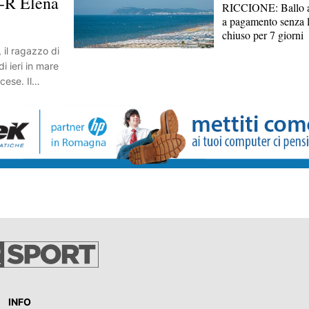
E-R Elena
RICCIONE: Ballo ab
a pagamento senza l
chiuso per 7 giorni
il ragazzo di
i ieri in mare
cese. Il
e della
olini,
la Regione per
ioni, ed era in
amici. Il
no insieme a un
amente è
 l'assenza
on lui in
acendo attivare
bagnini si
 19enne e
iate subito le
quali ha
INFO
che si trovava