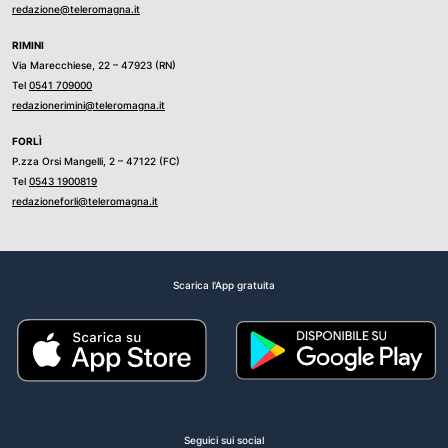
redazione@teleromagna.it
RIMINI
Via Marecchiese, 22 – 47923 (RN)
Tel
0541 709000
redazionerimini@teleromagna.it
FORLÌ
P.zza Orsi Mangelli, 2 – 47122 (FC)
Tel
0543 1900819
redazioneforli@teleromagna.it
Scarica l'App gratuita
Seguici sui social