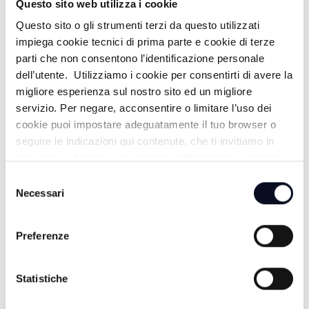
Questo sito web utilizza i cookie
ALTRE NOTIZIE
TUTTE LE NOTIZIE
Questo sito o gli strumenti terzi da questo utilizzati
impiega cookie tecnici di prima parte e cookie di terze
parti che non consentono l’identificazione personale
dell’utente. Utilizziamo i cookie per consentirti di avere la
migliore esperienza sul nostro sito ed un migliore
servizio. Per negare, acconsentire o limitare l’uso dei
cookie puoi impostare adeguatamente il tuo browser o
seguire le indicazioni qui contenute, che ti invitiamo in
ogni caso a leggere per maggiori informazioni in materia
di trattamento dei dati personali.
Selezione
Necessari
del
consenso
Preferenze
8 AGOSTO 2026
PAVANA: Guccini, funerale in corso, presente anche
Zuppi
Statistiche
8 AGOSTO 2026