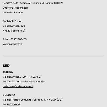
Registro della Stampa al Tribunale di Forli (n. 611/82)
Direttore Responsabile
Ludovico Luongo
Pubblisole S.p.A.
Via dell’Arrigoni 120
47522 Cesena (FC)
P.iva : 03362900403
www.pubblisole.it
SEDI
CESENA
Via dell’Arrigoni, 120 - 47522 (FC)
Tel
0547 419811
- Fax 0547 419898
redazione@teleromagna.it
BOLOGNA
Via dei Trattati Comunitari Europei, 17 – 40127 (BO)
Tel
800 591999