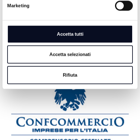
EMILIA-ROMAGNA: Regione, al via quattro bandi di
Marketing
assunzione per 35 posti di lavoro
8 AGOSTO 2026
CALCIO: Eccellenza, il Rimini riparte, esordio con la
Accetta tutti
Sammaurese
Accetta selezionati
Rifiuta