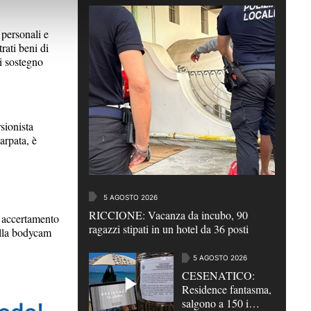
ersonali e
rati beni di
i sostegno
ionista
arpata, è
5 AGOSTO 2026
RICCIONE: Vacanza da incubo, 90
accertamento
ragazzi stipati in un hotel da 36 posti
dalla bodycam
5 AGOSTO 2026
CESENATICO:
Residence fantasma,
salgono a 150 i