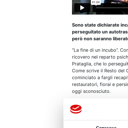
Sono state dichiarate inc
perseguitato un autotrasp
però non saranno liberat
“La fine di un incubo”. Co
ricovero nel reparto psich
Prataglia, che lo persegu
Come scrive il Resto del 
cominciato a fargli recapi
restauratori, fiorai e per
oggi sconosciuto.
Un modus operandi che le
concittadini di Badia Prat
aveva disposto un accerta
Cinque mesi dopo il ricove