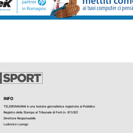
ati dai
apprende il
, se ne
cevuto minacce
 essere stato
me persona
o se sia stato
li inquirenti.
te potrebbe
a alle forze
rata del 25
 Fakir, alcuni
 l'uomo era
mità.
INFO
TELEROMAGNA è una testata giornalistica registrata al Pubblico
Registro della Stampa al Tribunale di Forli (n. 611/82)
Direttore Responsabile
Ludovico Luongo