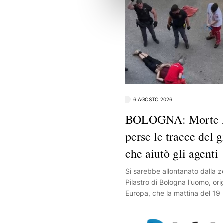
6 AGOSTO 2026
BOLOGNA: Morte F
perse le tracce del 
che aiutò gli agenti
Si sarebbe allontanato dalla z
Pilastro di Bologna l'uomo, orig
Europa, che la mattina del 19 l
due poliziotti intervenuti in v
immobilizzare Abderrahim Fak