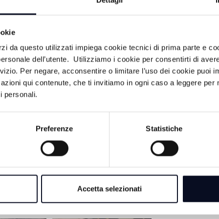
Dettagli
e in due strutture psichiatriche specializzate.
ignani, autotrasportatore di Borello che occasionalmente f
ookie
 non conoscendo personalmente le due donne — avevano ra
iglia persino a pubblicare annunci online con falsi appuntamen
rzi da questo utilizzati impiega cookie tecnici di prima parte e co
ttamente a casa sua, a tutte le ore del giorno e della notte.
ersonale dell’utente. Utilizziamo i cookie per consentirti di aver
rvizio. Per negare, acconsentire o limitare l’uso dei cookie puoi
urreali che si conclude, per ora, con l'intervento della giust
azioni qui contenute, che ti invitiamo in ogni caso a leggere per 
i di vessazioni inspiegabili e angoscianti.
i personali.
Preferenze
Statistiche
Accetta selezionati
ACA