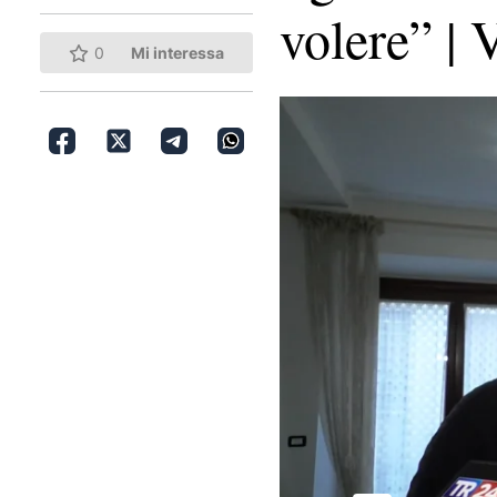
volere” |
0
Mi interessa