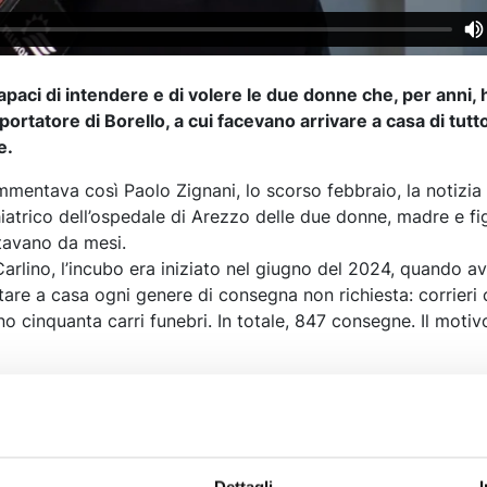
apaci di intendere e di volere le due donne che, per anni,
ortatore di Borello, a cui facevano arrivare a casa di tutt
e.
mmentava così Paolo Zignani, lo scorso febbraio, la notizia
iatrico dell’ospedale di Arezzo delle due donne, madre e fig
itavano da mesi.
Carlino, l’incubo era iniziato nel giugno del 2024, quando 
tare a casa ogni genere di consegna non richiesta: corrieri
sino cinquanta carri funebri. In totale, 847 consegne. Il moti
 due donne avevano già messo in atto anche contro alcuni
aglia, tanto che, a seguito delle numerose denunce ricevute,
mento sanitario obbligatorio.
ro, madre e figlia sono state dichiarate incapaci di intende