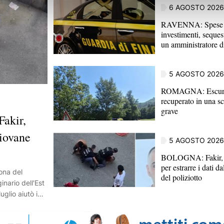
6 AGOSTO 2026
RAVENNA: Spese p
investimenti, sequest
un amministratore d
5 AGOSTO 2026
ROMAGNA: Escurs
recuperato in una sc
grave
akir,
giovane
5 AGOSTO 2026
BOLOGNA: Fakir, 
per estrarre i dati 
ona del
del poliziotto
inario dell'Est
uglio aiutò i
ia Svevo a
ir, con