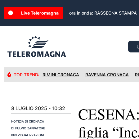
Live Teleromagna
ora in onda: RASSEGNA STAMPA
TOP TREND:
RIMINI CRONACA
RAVENNA CRONACA
R
CESENA: S
8 LUGLIO 2025 - 10:32
NOTIZIA DI
CRONACA
figlia “In
DI
FULVIO ZAPPATORE
869 VISUALIZZAZIONI