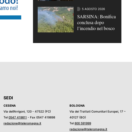
turisti truffati |
VIDEO
5 AGOSTO 2026
SARSINA: Bonifica
conclusa dopo
l’incendio nel bosco
SEDI
CESENA
BOLOGNA
Via dell’Arrigoni, 120 - 47522 (FC)
Via dei Trattati Comunitari Europei, 17 –
Tel
0547 419811
- Fax 0547 419898
40127 (BO)
redazione@teleromagna.it
Tel
800 591999
redazione@teleromagna.it