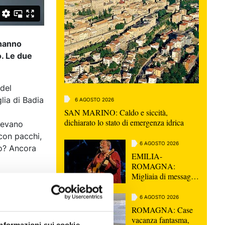
 hanno
o. Le due
 del
lia di Badia
6 AGOSTO 2026
SAN MARINO: Caldo e siccità,
dichiarato lo stato di emergenza idrica
avevano
 con pacchi,
6 AGOSTO 2026
vo? Ancora
EMILIA-
ROMAGNA:
Migliaia di messaggi
per l'ultimo saluto a
 il sindaco
Guccini, "Non
6 AGOSTO 2026
morirà mai"
ROMAGNA: Case
vacanza fantasma,
re e di