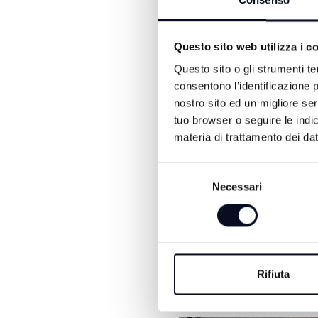
Consenso
volere e verranno trasferit
Le molestie ai danni di Z
Questo sito web utilizza i c
a Badia Prataglia — pur
livelli estremi: madre e f
Questo sito o gli strumenti te
dirottando gli uomini dire
consentono l’identificazione p
nostro sito ed un migliore se
Una vicenda dai contorni s
tuo browser o seguire le indic
sanità, ponendo fine a mes
materia di trattamento dei dat
Selezione
Necessari
del
consenso
Rifiuta
ALTRE NOTIZIE DI CRON