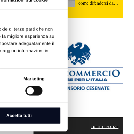
Informazioni sui cookie
come difendersi dalle
truffe | VIDEO
aceva tappa
ggiunto
ti sessuali,
okie di terze parti che non
e la migliore esperienza sul
 impostare adeguatamente il
izia e della
maggiori informazioni in
Marketing
Accetta tutti
CRONACA
TUTTE LE NOTIZIE