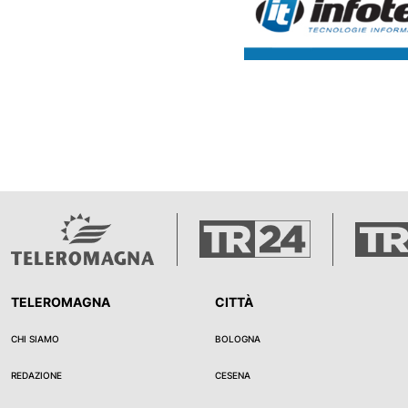
un'azione ripresa da video film
residenti. Secondo quanto si 
testimone, che viveva in zona
sarebbe andato dopo aver ri
in relazione all'episodio. Dopo
sentito nell'immediatezza co
informata sui fatti, non è chiar
ancora riconvocato o meno dag
In seguito alle ritorsioni subi
anche aver presentato denunci
dell'ordine. Nel corso della se
luglio al Pilastro, per ricordare
conoscenti avevano detto che
preoccupato per la sua incolu
TELEROMAGNA
CITTÀ
CHI SIAMO
BOLOGNA
REDAZIONE
CESENA