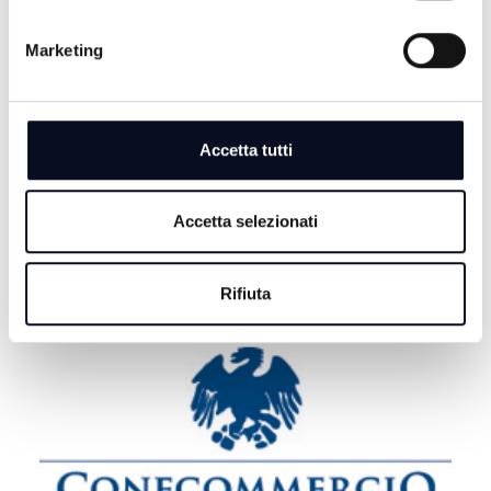
6 AGOSTO 2026
Marketing
EMILIA-ROMAGNA: Migliaia di messaggi per l'ultimo
saluto a Guccini, "Non morirà mai"
6 AGOSTO 2026
Accetta tutti
ROMAGNA: Case vacanza fantasma, come difendersi
dalle truffe | VIDEO
Accetta selezionati
Rifiuta