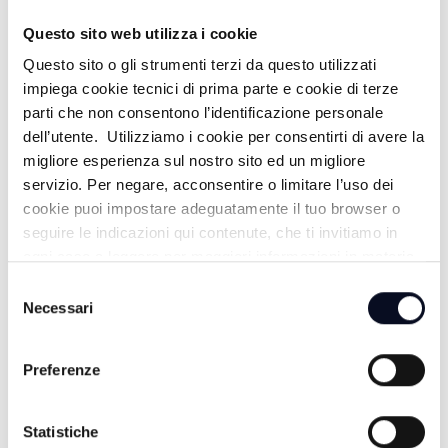
Questo sito web utilizza i cookie
Questo sito o gli strumenti terzi da questo utilizzati
ALTRE NOTIZIE
impiega cookie tecnici di prima parte e cookie di terze
TUTTE LE NOTIZIE
parti che non consentono l’identificazione personale
dell’utente. Utilizziamo i cookie per consentirti di avere la
migliore esperienza sul nostro sito ed un migliore
servizio. Per negare, acconsentire o limitare l’uso dei
cookie puoi impostare adeguatamente il tuo browser o
seguire le indicazioni qui contenute, che ti invitiamo in
ogni caso a leggere per maggiori informazioni in materia
di trattamento dei dati personali.
Selezione
Necessari
del
consenso
Preferenze
6 AGOSTO 2026
SAN MARINO: Caldo e siccità, dichiarato lo stato di
Statistiche
emergenza idrica