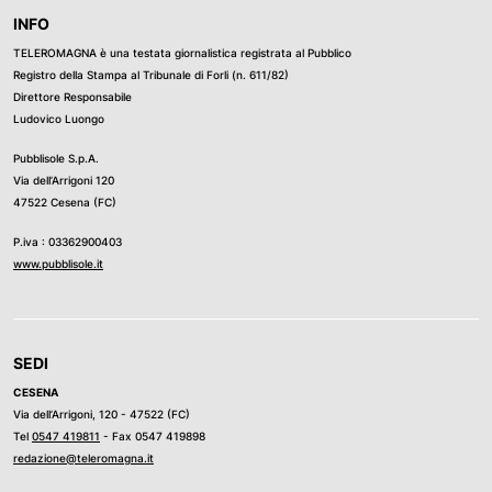
INFO
TELEROMAGNA è una testata giornalistica registrata al Pubblico
Registro della Stampa al Tribunale di Forli (n. 611/82)
Direttore Responsabile
Ludovico Luongo
Pubblisole S.p.A.
Via dell’Arrigoni 120
47522 Cesena (FC)
P.iva : 03362900403
www.pubblisole.it
SEDI
CESENA
Via dell’Arrigoni, 120 - 47522 (FC)
Tel
0547 419811
- Fax 0547 419898
redazione@teleromagna.it