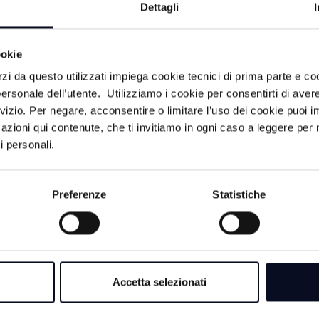
Dettagli
 coinvolti era stato disposto, sempre per dieci mesi, il divie
er l’idoneità ai centri di permanenza per i rimpatri. Gli acc
iguardato decine di visite effettuate negli ultimi mesi: in div
ookie
 certificazioni avrebbero determinato il mancato trasferimen
rzi da questo utilizzati impiega cookie tecnici di prima parte e co
cussioni anche sull’organizzazione del reparto, con l’Ausl
ersonale dell’utente. Utilizziamo i cookie per consentirti di aver
urni per garantire la continuità dell’attività assistenziale. O
rvizio. Per negare, acconsentire o limitare l’uso dei cookie puoi
le del Riesame di Bologna, chiamato a valutare le tre richie
azioni qui contenute, che ti invitiamo in ogni caso a leggere per 
ssata nei prossimi giorni.
i personali.
Preferenze
Statistiche
Accetta selezionati
ACA