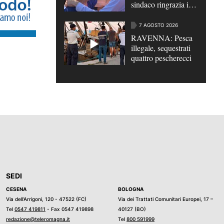
sindaco ringrazia i
Carabinieri
7 AGOSTO 2026
RAVENNA: Pesca
illegale, sequestrati
quattro pescherecci
SEDI
CESENA
BOLOGNA
Via dell’Arrigoni, 120 - 47522 (FC)
Via dei Trattati Comunitari Europei, 17 –
Tel
0547 419811
- Fax 0547 419898
40127 (BO)
redazione@teleromagna.it
Tel
800 591999