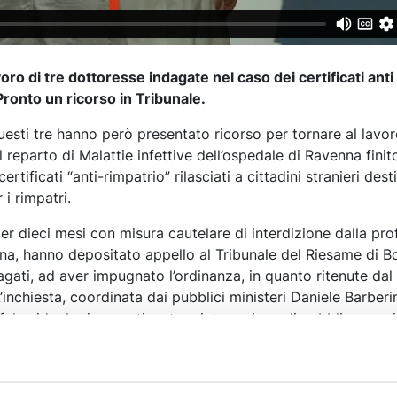
oro di tre dottoresse indagate nel caso dei certificati anti
Pronto un ricorso in Tribunale.
uesti tre hanno però presentato ricorso per tornare al lavo
 reparto di Malattie infettive dell’ospedale di Ravenna finit
certificati “anti-rimpatrio” rilasciati a cittadini stranieri dest
 i rimpatri.
er dieci mesi con misura cautelare di interdizione dalla pro
na, hanno depositato appello al Tribunale del Riesame di B
dagati, ad aver impugnato l’ordinanza, in quanto ritenute dal
L’inchiesta, coordinata dai pubblici ministeri Daniele Barberi
i falso ideologico continuato e interruzione di pubblico servi
tificati medici rilasciati per attestare l’inidoneità al trasfer
 la Procura sarebbero stati redatti senza adeguati riscontr
rio di cittadini stranieri irregolari.