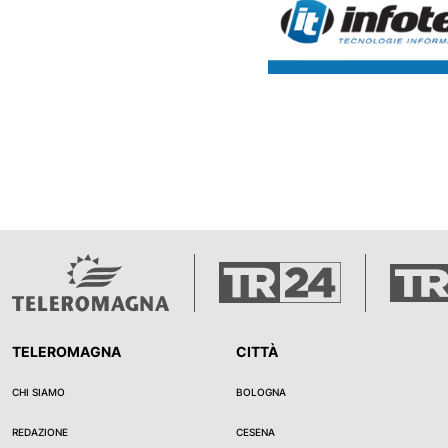
provvisorio ai fini dell’estrad
nel Regno Unito e diffuso tram
La sua presenza in Riviera era
segnalata dallo S.C.I.P., il Ser
Cooperazione Internazionale di
militari hanno avviato le ricerc
rintracciarlo nel pomeriggio di 
controllo, il 21enne ha mostr
con generalità irachene, utili
ottenere un permesso di sogg
provvisorio dopo una richiesta
internazionale. Gli accertament
fotosegnalamento e il confron
immagini, hanno però permesso
la sua reale identità e nazional
scattato l’arresto ai fini estradi
TELEROMAGNA
CITTÀ
Secondo l’autorità giudiziaria b
giovane è accusato di 16 reat
CHI SIAMO
BOLOGNA
il 2022 e il 2025, tra cui viole
anche su minori, produzione d
REDAZIONE
CESENA