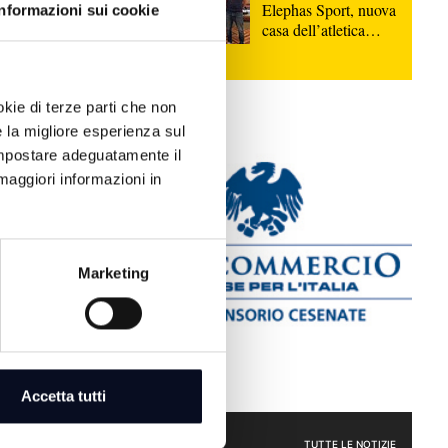
Elephas Sport, nuova
Informazioni sui cookie
to di
casa dell’atletica
ertamenti
cesenate | VIDEO
ersi casi,
to nei Cpr.
okie di terze parti che non
 Romagna che
e la migliore esperienza sul
ra la
 impostare adeguatamente il
ste di
maggiori informazioni in
Marketing
Accetta tutti
CRONACA
TUTTE LE NOTIZIE