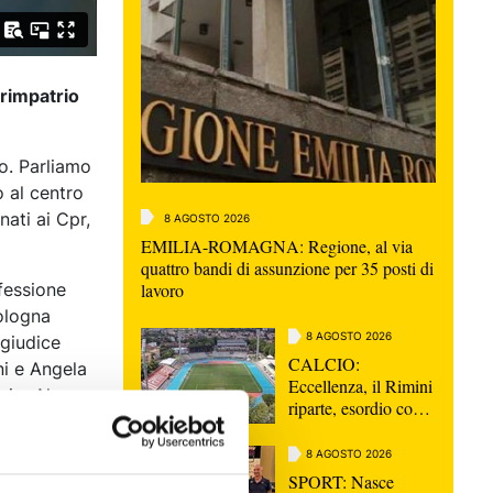
 rimpatrio
ro. Parliamo
o al centro
inati ai Cpr,
8 AGOSTO 2026
EMILIA-ROMAGNA: Regione, al via
quattro bandi di assunzione per 35 posti di
lavoro
fessione
ologna
8 AGOSTO 2026
 giudice
CALCIO:
ni e Angela
Eccellenza, il Rimini
zio. Al
riparte, esordio con
imento nei
la Sammaurese
i clinici,
8 AGOSTO 2026
SPORT: Nasce