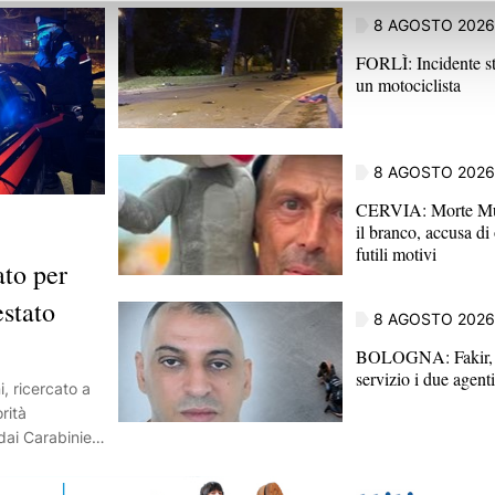
8 AGOSTO 2026
FORLÌ: Incidente st
un motociclista
8 AGOSTO 2026
CERVIA: Morte Mus
il branco, accusa di
futili motivi
to per
estato
8 AGOSTO 2026
BOLOGNA: Fakir, t
servizio i due agenti
i, ricercato a
orità
dai Carabinieri
Il giovane era
nto di arresto