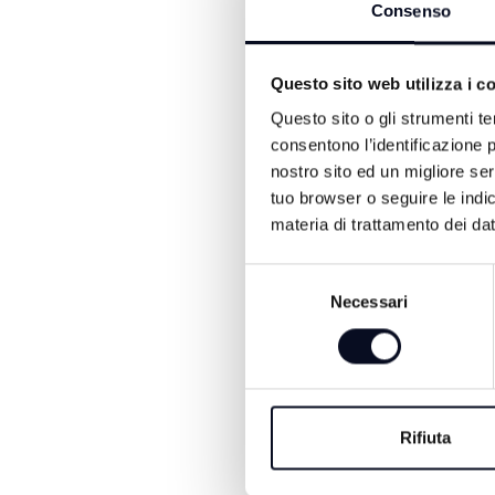
Consenso
Per gli altri cinque medici
occuparsi dei certificati p
degli investigatori hanno r
Questo sito web utilizza i c
secondo gli inquirenti, le
Questo sito o gli strumenti te
La vicenda ha avuto riper
consentono l’identificazione p
ha dovuto riorganizzare i t
nostro sito ed un migliore se
decisione passa al Tribuna
tuo browser o seguire le indic
appello . L’udienza sarà fi
materia di trattamento dei dat
Selezione
Necessari
del
consenso
Rifiuta
ALTRE NOTIZIE DI CRON