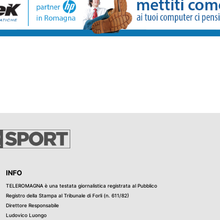
izione, emesso
ite Interpol.
 stata
vizio per la
 Polizia. I
he fino a
ieri. Durante il
ato documenti
zzate anche per
iorno
 di protezione
i, attraverso il
to delle
 di stabilire
ità. È quindi
zionali.
INFO
ritannica, il
TELEROMAGNA è una testata giornalistica registrata al Pubblico
i commessi tra
Registro della Stampa al Tribunale di Forli (n. 611/82)
nze sessuali
Direttore Responsabile
i materiale
Ludovico Luongo