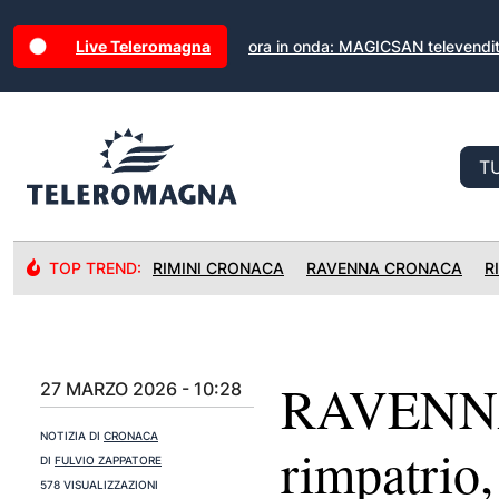
Live Teleromagna
ora in onda: MAGICSAN televendi
TOP TREND:
RIMINI CRONACA
RAVENNA CRONACA
R
RAVENNA: 
27 MARZO 2026 - 10:28
NOTIZIA DI
CRONACA
rimpatrio,
DI
FULVIO ZAPPATORE
578 VISUALIZZAZIONI