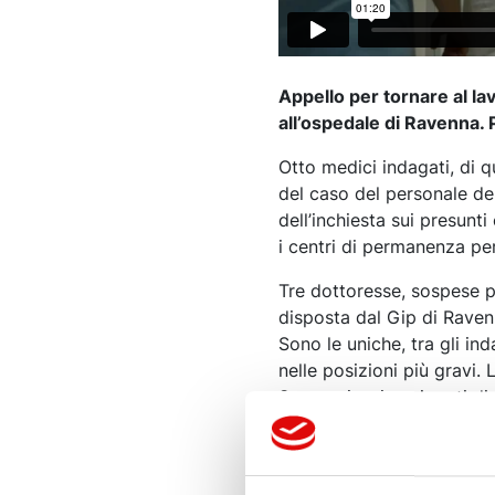
Appello per tornare al lav
all’ospedale di Ravenna. 
Otto medici indagati, di q
del caso del personale del
dell’inchiesta sui presunti 
i centri di permanenza per
Tre dottoresse, sospese p
disposta dal Gip di Raven
Sono le uniche, tra gli in
nelle posizioni più gravi. 
Scorza, ipotizza i reati d
centro delle indagini, i cer
Cpr, documenti che secondo
impedendo di fatto il rimpat