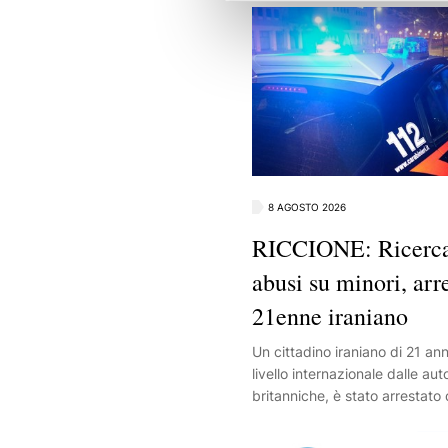
8 AGOSTO 2026
RICCIONE: Ricerca
abusi su minori, arr
21enne iraniano
Un cittadino iraniano di 21 ann
livello internazionale dalle aut
britanniche, è stato arrestato 
della Compagnia di Riccione. 
destinatario di un provvedime