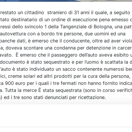
restato un cittadino straniero di 31 anni il quale, a seguito 
ultato destinatario di un ordine di esecuzione pena emesso 
pressi dello svincolo 1 della Tangenziale di Bologna, una pat
’autovettura con a bordo tre persone, due uomini ed una
 banche dati, è emerso che il conducente, oltre ad aver viol
ada, doveva scontare una condanna per detenzione in carcer
ravato. Ë emerso che il passeggero dell’auto aveva esibito 
l documento è stato sequestrato e per l’uomo è scattata la 
l’auto è stato individuato un sacco contenente numerosi ben
trici, creme solari ed altri prodotti per la cura della persona,
a 900 euro per i quali i tre fermati non hanno fornito indic
za. Tutta la merce Ë stata sequestrata (sono in corso verific
 ed i tre sono stati denunciati per ricettazione.