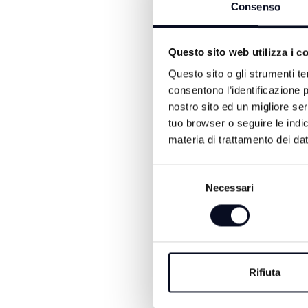
Consenso
Questo sito web utilizza i c
Questo sito o gli strumenti te
ALTRE NOTIZIE DI CRON
consentono l’identificazione p
nostro sito ed un migliore se
tuo browser o seguire le indic
materia di trattamento dei dat
Selezione
Necessari
del
consenso
7 AGOSTO 2026
Rifiuta
CERVIA: Svolta
nell'omicidio Musia