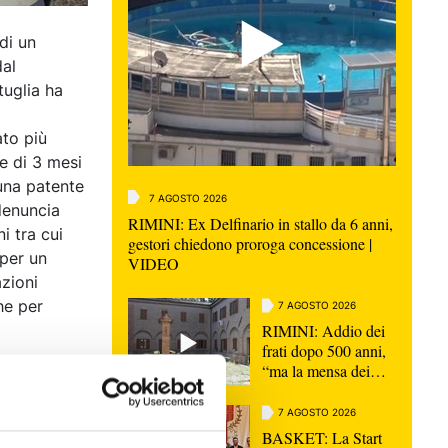
di un
dal
tuglia ha
ato più
e di 3 mesi
una patente
7 AGOSTO 2026
denuncia
RIMINI: Ex Delfinario in stallo da 6 anni,
i tra cui
gestori chiedono proroga concessione |
 per un
VIDEO
azioni
he per
7 AGOSTO 2026
RIMINI: Addio dei
frati dopo 500 anni,
“ma la mensa dei
poveri continua” |
VIDEO
7 AGOSTO 2026
BASKET: La Start