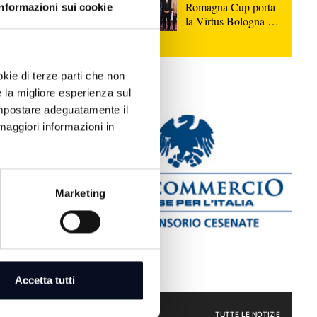
Romagna Cup porta
Informazioni sui cookie
la Virtus Bologna sul
parquet di Rimini
okie di terze parti che non
e la migliore esperienza sul
 impostare adeguatamente il
maggiori informazioni in
l caso
ingrazia i
Marketing
legale,
pescherecci
Accetta tutti
CRONACA
TUTTE LE NOTIZIE