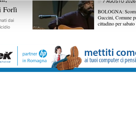
7 AGOSTO 2026
i Forlì
BOLOGNA: Scomp
Guccini, Comune pr
mati dai
cittadino per sabato
icidio