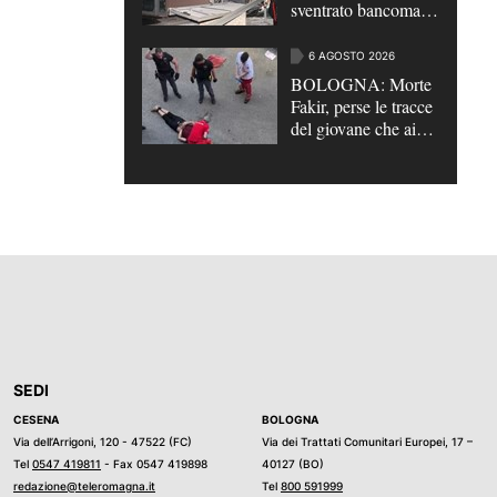
sventrato bancomat a
Villa Verucchio |
VIDEO
6 AGOSTO 2026
BOLOGNA: Morte
Fakir, perse le tracce
del giovane che aiutò
gli agenti
SEDI
CESENA
BOLOGNA
Via dell’Arrigoni, 120 - 47522 (FC)
Via dei Trattati Comunitari Europei, 17 –
Tel
0547 419811
- Fax 0547 419898
40127 (BO)
redazione@teleromagna.it
Tel
800 591999