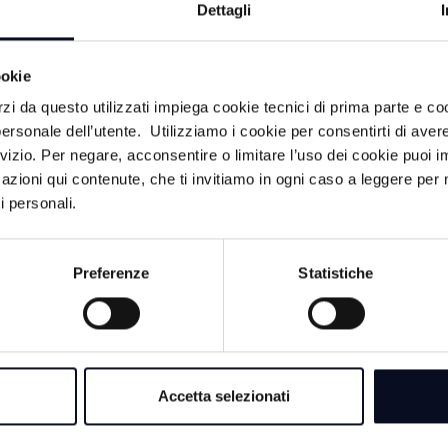
Dettagli
ookie
rzi da questo utilizzati impiega cookie tecnici di prima parte e co
ACA
ersonale dell’utente. Utilizziamo i cookie per consentirti di aver
rvizio. Per negare, acconsentire o limitare l’uso dei cookie puoi
azioni qui contenute, che ti invitiamo in ogni caso a leggere per 
7 AGOSTO 2026
i personali.
CERVIA: Svolta ne
Musiani, il sindaco r
Carabinieri
Preferenze
Statistiche
7 AGOSTO 2026
RAVENNA: Pesca il
sequestrati quattro 
Accetta selezionati
ni,