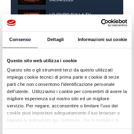
LO GIURO SULLA TV -
28/03/2026
LO GIURO SULLA TV -
Consenso
Dettagli
Informazioni sui cookie
21/03/2026
Questo sito web utilizza i cookie
Questo sito o gli strumenti terzi da questo utilizzati
impiega cookie tecnici di prima parte e cookie di terze
parti che non consentono l’identificazione personale
dell’utente. Utilizziamo i cookie per consentirti di avere la
migliore esperienza sul nostro sito ed un migliore
servizio. Per negare, acconsentire o limitare l’uso dei
cookie puoi impostare adeguatamente il tuo browser o
seguire le indicazioni qui contenute, che ti invitiamo in
ALTRE NOTIZIE
ogni caso a leggere per maggiori informazioni in materia
TUTTE LE NOTIZIE