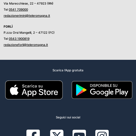
Via Marecchiese, 22 – 47923 (RN)
Tel
0541 709000
redazionerimini@teleromagna.it
FORLÌ
P.zza Orsi Mangelli, 2 – 47122 (FC)
Tel
0543 1900819
redazioneforli@teleromagna.it
Scarica l'App gratuita
Seguici sui social