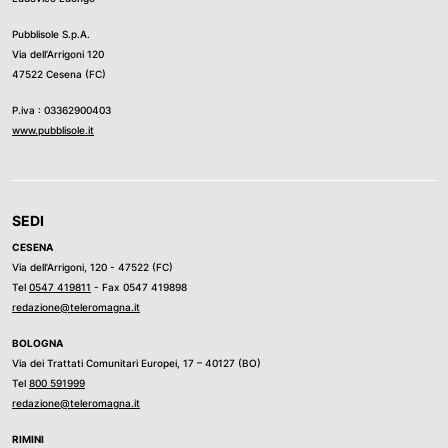
Pubblisole S.p.A.
Via dell’Arrigoni 120
47522 Cesena (FC)
P.iva : 03362900403
www.pubblisole.it
SEDI
CESENA
Via dell’Arrigoni, 120 - 47522 (FC)
Tel
0547 419811
- Fax 0547 419898
redazione@teleromagna.it
BOLOGNA
Via dei Trattati Comunitari Europei, 17 – 40127 (BO)
Tel
800 591999
redazione@teleromagna.it
RIMINI