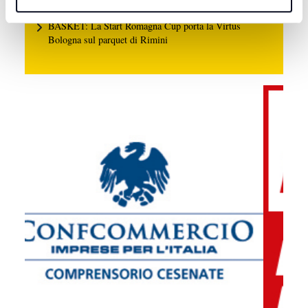
7 AGOSTO 2026
BASKET: La Start Romagna Cup porta la Virtus
Bologna sul parquet di Rimini