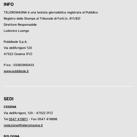
INFO
TELEROMAGNA è una testata giornalistica registrata al Pubblico
Registro della Stampa al Tribunale di Forli (n. 611/82)
Direttore Responsabile
Ludovico Luongo
Pubblisole S.p.A.
Via dell’Arrigoni 120
47522 Cesena (FC)
P.iva : 03362900403
www.pubblisole.it
SEDI
CESENA
Via dell’Arrigoni, 120 - 47522 (FC)
Tel
0547 419811
- Fax 0547 419898
redazione@teleromagna.it
BOLOGNA