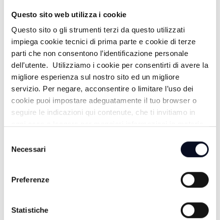
Questo sito web utilizza i cookie
Questo sito o gli strumenti terzi da questo utilizzati
ALTRE NOTIZIE
TUTTE LE NOTIZIE
impiega cookie tecnici di prima parte e cookie di terze
parti che non consentono l’identificazione personale
dell’utente. Utilizziamo i cookie per consentirti di avere la
migliore esperienza sul nostro sito ed un migliore
servizio. Per negare, acconsentire o limitare l’uso dei
cookie puoi impostare adeguatamente il tuo browser o
seguire le indicazioni qui contenute, che ti invitiamo in
ogni caso a leggere per maggiori informazioni in materia
di trattamento dei dati personali.
Selezione
Necessari
del
consenso
Preferenze
10 AGOSTO 2026
VOLLEY: Martina Ceci sbarca in B1, nuovo rinforzo
Statistiche
per il Cesena