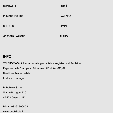
CONTATTI
FORLÌ
PRIVACY POLICY
RAVENNA
CREDITS
RIMINI
SEGNALAZIONE
ALTRO
INFO
TELEROMAGNA è una testata giornalistica registrata al Pubblico
Registro della Stampa al Tribunale di Forli (n. 611/82)
Direttore Responsabile
Ludovico Luongo
Pubblisole S.p.A.
Via dell’Arrigoni 120
47522 Cesena (FC)
P.iva : 03362900403
www.pubblisole.it