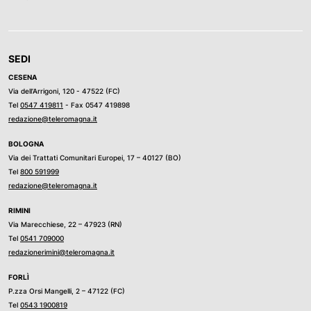
SEDI
CESENA
Via dell’Arrigoni, 120 - 47522 (FC)
Tel
0547 419811
- Fax 0547 419898
redazione@teleromagna.it
BOLOGNA
Via dei Trattati Comunitari Europei, 17 – 40127 (BO)
Tel
800 591999
redazione@teleromagna.it
RIMINI
Via Marecchiese, 22 – 47923 (RN)
Tel
0541 709000
redazionerimini@teleromagna.it
FORLÌ
P.zza Orsi Mangelli, 2 – 47122 (FC)
Tel
0543 1900819