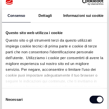
Consenso
Dettagli
Informazioni sui cookie
Questo sito web utilizza i cookie
Questo sito o gli strumenti terzi da questo utilizzati
impiega cookie tecnici di prima parte e cookie di terze
parti che non consentono l’identificazione personale
dell’utente. Utilizziamo i cookie per consentirti di avere la
migliore esperienza sul nostro sito ed un migliore
servizio. Per negare, acconsentire o limitare l’uso dei
ALTRE NOTIZIE
TUTTE LE NOTIZIE
cookie puoi impostare adeguatamente il tuo browser o
seguire le indicazioni qui contenute, che ti invitiamo in
ogni caso a leggere per maggiori informazioni in materia
di trattamento dei dati personali.
Selezione
Necessari
del
consenso