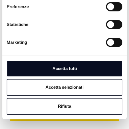
Preferenze
Statistiche
Marketing
7 AGOSTO 2026
BASKET: La Start Romagna Cup porta la Virtus
Bologna sul parquet di Rimini
Accetta tutti
7 AGOSTO 2026
RIMINI: Lotta alle dipendenze, Meloni e Macron in
visita insieme a San Patrignano
Accetta selezionati
7 AGOSTO 2026
CALCIO: Fiori riapre il capitolo Cesena, "Voglio
dimostrare il mio valore" | VIDEO
Rifiuta