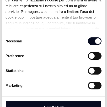
dell’utente. Utilizziamo i cookie per consentirti di avere la
migliore esperienza sul nostro sito ed un migliore
servizio. Per negare, acconsentire o limitare l’uso dei
cookie puoi impostare adeguatamente il tuo browser o
seguire le indicazioni qui contenute, che ti invitiamo in
ogni caso a leggere per maggiori informazioni in materia
di trattamento dei dati personali.
Selezione
Necessari
del
consenso
Preferenze
ALTRE NOTIZIE
TUTTE LE NOTIZIE
Statistiche
Marketing