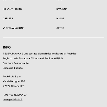
PRIVACY POLICY
RAVENNA
CREDITS
RIMINI
SEGNALAZIONE
ALTRO
INFO
TELEROMAGNA è una testata giornalistica registrata al Pubblico
Registro della Stampa al Tribunale di Forli (n. 611/82)
Direttore Responsabile
Ludovico Luongo
Pubblisole S.p.A.
Via dell’Arrigoni 120
47522 Cesena (FC)
P.iva : 03362900403
www.pubblisole.it