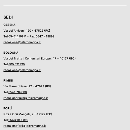
SEDI
CESENA
Via dell’Arrigoni, 120 - 47522 (FC)
Tel
0547 419811
- Fax 0547 419898
redazione@teleromagna.it
BOLOGNA
Via dei Trattati Comunitari Europei, 17 – 40127 (BO)
Tel
800 591999
redazione@teleromagna.it
RIMINI
Via Marecchiese, 22 – 47923 (RN)
Tel
0541 709000
redazionerimini@teleromagna.it
FORLÌ
P.zza Orsi Mangelli, 2 – 47122 (FC)
Tel
0543 1900819
redazioneforli@teleromagna.it